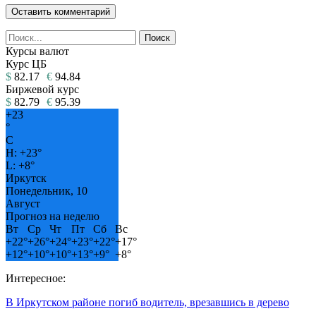
Курсы валют
Курс ЦБ
$
82.17
€
94.84
Биржевой курс
$
82.79
€
95.39
+
23
°
C
H:
+
23°
L:
+
8°
Иркутск
Понедельник, 10
Август
Прогноз на неделю
Вт
Ср
Чт
Пт
Сб
Вс
+
22°
+
26°
+
24°
+
23°
+
22°
+
17°
+
12°
+
10°
+
10°
+
13°
+
9°
+
8°
Интересное:
В Иркутском районе погиб водитель, врезавшись в дерево