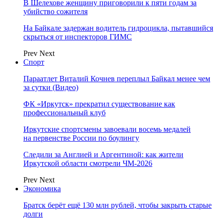
В Шелехове женщину приговорили к пяти годам за
убийство сожителя
На Байкале задержан водитель гидроцикла, пытавшийся
скрыться от инспекторов ГИМС
Prev
Next
Спорт
Параатлет Виталий Кочнев переплыл Байкал менее чем
за сутки (Видео)
ФК «Иркутск» прекратил существование как
профессиональный клуб
Иркутские спортсмены завоевали восемь медалей
на первенстве России по боулингу
Следили за Англией и Аргентиной: как жители
Иркутской области смотрели ЧМ-2026
Prev
Next
Экономика
Братск берёт ещё 130 млн рублей, чтобы закрыть старые
долги