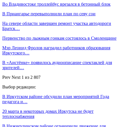
Во Владивостоке троллейбус врезался в бетонный блок
В Приангарье перевыполнили план по севу сои
На севере области завершен ремонт участка автодороги
Братск…
Первенство по лыжным гонкам состоялось в Смоленщине
Мэр Леонид Фролов наградил работников образования
Иркутского…
В «Аистёнке» появилось аудиоописание спектаклей для
зрителей…
Prev
Next
1 из 2 807
Выбор редакции:
В Иркутском районе обсудили план мероприятий Года
педагога и…
20 марта в некоторых домах Иркутска не будет
теплоснабжения
В Нижнеудинском районе ограничили движение для