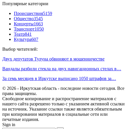
Популярные категории
Происшествия
5159
Общество
3545
Концерты
1663
Транспорт
1050
Театр
841
Культура
607
Выбор читателей:
Двух депутатов Тулуна обвиняют в мошенничестве
Вандалы разбили стекла на двух навигационных стелах в…
За семь месяцев в Иркутске выписано 1050 штрафов за…
© 2026 - Иркутская область - последние новости сегодня. Все
права защищены.
Свободное копирование и распространение материалов с
нашего сайта разрешено только с указанием активной ссылки
на источник. Указание ссылки также является обязательным
при копировании материалов в социальные сети или
печатные издания.
Sign in