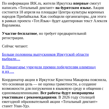
По информации IRK.ru, жители Иркутска
впервые
смогут
написать «Тотальный диктант»
на бурятском языке.
Акция
состоится 18 апреля на площадке Центра культуры коренных
народов Прибайкалья. Как сообщили организаторы, для этого
в рамках проекта «Тот.Язык» будет адаптирован текст Алексея
Варламова.
Участие бесплатное
, но требует предварительной
регистрации.
Сейчас читают:
Больше половины выпускников Иркутской области
выбрали…
В Приангарье учредили премии победителям олимпиад
и их …
Координатор акции в Иркутске Кристина Макарова пояснила,
что основная цель — не оценка грамотности, а создание
возможности для погружения в языковую среду и общения с
единомышленниками.
Все работы будут возвращены
участникам с рекомендациями
. В 2026 году столицей
ежегодной образовательной акции «Тотальный диктант»
станет Улан-Удэ.