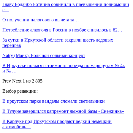
Главу Бодайбо Ботвина обвинили в превышении полномочий
с…
О получении налогового вычета за…
Потребление алкоголя в России в ноябре снизилось в 62…
За сутки в Иркутской области закрыли шесть ледовых
переправ
Natry (Майк). Большой сольный концерт
В Иркутске повысят стоимость проезда по маршрутам № 4к
и № …
Prev
Next
1 из 2 805
Выбор редакции:
В иркутском парке вандалы сломали светильники
В Тулуне завершился капремонт лыжной базы «Снежинка»
В Карлуке под Иркутском продают редкий немецкий
автомобиль…