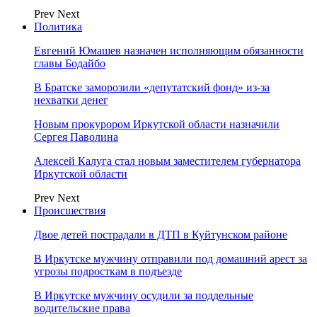
Prev
Next
Политика
Евгений Юмашев назначен исполняющим обязанности
главы Бодайбо
В Братске заморозили «депутатский фонд» из‑за
нехватки денег
Новым прокурором Иркутской области назначили
Сергея Паволина
Алексей Калуга стал новым заместителем губернатора
Иркутской области
Prev
Next
Происшествия
Двое детей пострадали в ДТП в Куйтунском районе
В Иркутске мужчину отправили под домашний арест за
угрозы подросткам в подъезде
В Иркутске мужчину осудили за поддельные
водительские права