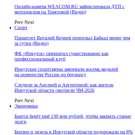
Онлайн-камера WEACOM.RU зафиксировала ДТП с
мотоциклом на Трактовой (Видео)
Prev
Next
Спорт
Параатлет Виталий Кочнев переплыл Байкал менее чем
за сутки (Видео)
ФК «Иркутск» прекратил существование как
профессиональный клуб
Иркутские спортсмены завоевали восемь медалей
на первенстве России по боулингу
Следили за Англией и Аргентиной: как жители
Иркутской области смотрели ЧМ-2026
Prev
Next
Экономика
Братск берёт ещё 130 млн рублей, чтобы закрыть старые
долги
Бензин и дизель в Иркутской области подорожали на 8%