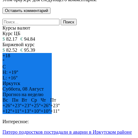
Курсы валют
Курс ЦБ
$
82.17
€
94.84
Биржевой курс
$
82.52
€
95.39
+
18
°
C
H:
+
19°
L:
+
16°
Иркутск
Суббота, 08 Август
Прогноз на неделю
Вс
Пн
Вт
Ср
Чт
Пт
+
26°
+
23°
+
23°
+
25°
+
26°
+
23°
+
12°
+
11°
+
13°
+
10°
+
10°
+
11°
Интересное:
Пятеро подростков пострадали в аварии в Иркутском районе