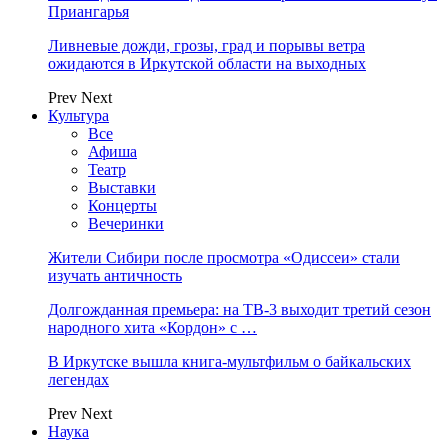
Приангарья
Ливневые дожди, грозы, град и порывы ветра
ожидаются в Иркутской области на выходных
Prev
Next
Культура
Все
Афиша
Театр
Выставки
Концерты
Вечеринки
Жители Сибири после просмотра «Одиссеи» стали
изучать античность
Долгожданная премьера: на ТВ-3 выходит третий сезон
народного хита «Кордон» с …
В Иркутске вышла книга-мультфильм о байкальских
легендах
Prev
Next
Наука