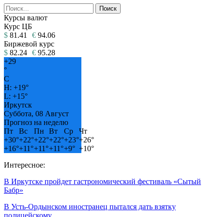
Курсы валют
Курс ЦБ
$
81.41
€
94.06
Биржевой курс
$
82.24
€
95.28
+
29
°
C
H:
+
19°
L:
+
15°
Иркутск
Суббота, 08 Август
Прогноз на неделю
Пт
Вс
Пн
Вт
Ср
Чт
+
30°
+
22°
+
22°
+
22°
+
23°
+
26°
+
16°
+
11°
+
11°
+
11°
+
9°
+
10°
Интересное:
В Иркутске пройдет гастрономический фестиваль «Сытый
Бабр»
В Усть-Ордынском иностранец пытался дать взятку
полицейскому