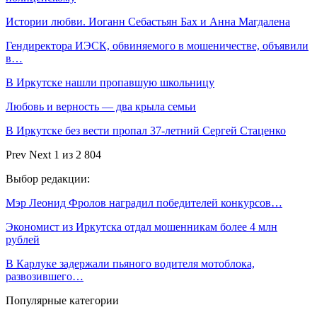
Истории любви. Иоганн Себастьян Бах и Анна Магдалена
Гендиректора ИЭСК, обвиняемого в мошеничестве, объявили
в…
В Иркутске нашли пропавшую школьницу
Любовь и верность — два крыла семьи
В Иркутске без вести пропал 37-летний Сергей Стаценко
Prev
Next
1 из 2 804
Выбор редакции:
Мэр Леонид Фролов наградил победителей конкурсов…
Экономист из Иркутска отдал мошенникам более 4 млн
рублей
В Карлуке задержали пьяного водителя мотоблока,
развозившего…
Популярные категории