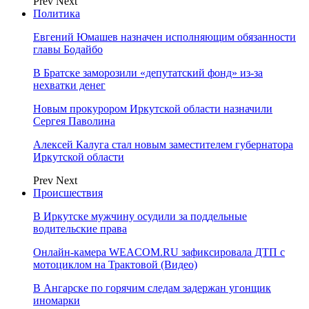
Prev
Next
Политика
Евгений Юмашев назначен исполняющим обязанности
главы Бодайбо
В Братске заморозили «депутатский фонд» из‑за
нехватки денег
Новым прокурором Иркутской области назначили
Сергея Паволина
Алексей Калуга стал новым заместителем губернатора
Иркутской области
Prev
Next
Происшествия
В Иркутске мужчину осудили за поддельные
водительские права
Онлайн-камера WEACOM.RU зафиксировала ДТП с
мотоциклом на Трактовой (Видео)
В Ангарске по горячим следам задержан угонщик
иномарки