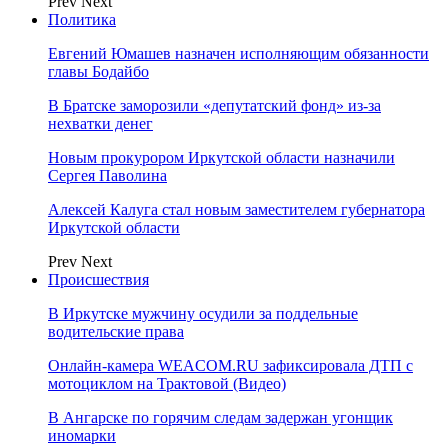
Prev
Next
Политика
Евгений Юмашев назначен исполняющим обязанности
главы Бодайбо
В Братске заморозили «депутатский фонд» из‑за
нехватки денег
Новым прокурором Иркутской области назначили
Сергея Паволина
Алексей Калуга стал новым заместителем губернатора
Иркутской области
Prev
Next
Происшествия
В Иркутске мужчину осудили за поддельные
водительские права
Онлайн-камера WEACOM.RU зафиксировала ДТП с
мотоциклом на Трактовой (Видео)
В Ангарске по горячим следам задержан угонщик
иномарки