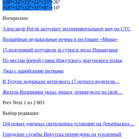
+
20°
+
24°
+
23°
+
21°
+
23°
+
26°
+
16°
+
12°
+
12°
+
11°
+
9°
+
10°
Интересное:
Александр Рогов запускает экспериментальное шоу на СТС
Волшебные музыкальные вечера в ресторане «Миша»
15 возгораний потушили за сутки в лесах Приангарья
По местам боевой славы Иркутского драгунского полка
Джаз с карибскими ритмами
В Тулуне задержали нетрезвого 17-летнего водителя…
Житель Вихоревки украл деньги, переведя их на свой…
Prev
Next
1 из 2 803
Выбор редакции:
104 новых уличных светильника установят на Декабрьских…
Городские службы Иркутска переведены на усиленный