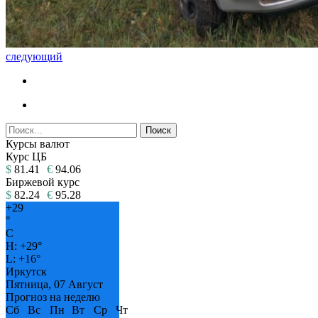
следующий
Курсы валют
Курс ЦБ
$
81.41
€
94.06
Биржевой курс
$
82.24
€
95.28
+
29
°
C
H:
+
29°
L:
+
16°
Иркутск
Пятница, 07 Август
Прогноз на неделю
Сб
Вс
Пн
Вт
Ср
Чт