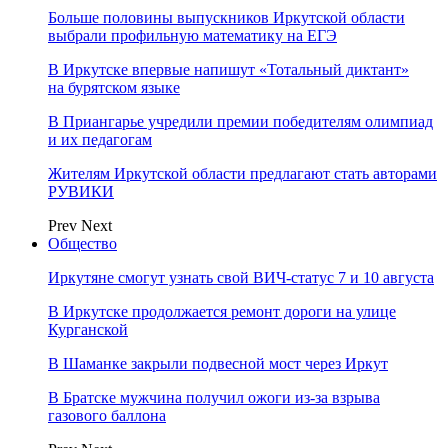
Больше половины выпускников Иркутской области
выбрали профильную математику на ЕГЭ
В Иркутске впервые напишут «Тотальный диктант»
на бурятском языке
В Приангарье учредили премии победителям олимпиад
и их педагогам
Жителям Иркутской области предлагают стать авторами
РУВИКИ
Prev
Next
Общество
Иркутяне смогут узнать свой ВИЧ-статус 7 и 10 августа
В Иркутске продолжается ремонт дороги на улице
Курганской
В Шаманке закрыли подвесной мост через Иркут
В Братске мужчина получил ожоги из-за взрыва
газового баллона