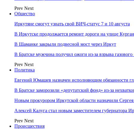
Prev
Next
Общество
Иркутяне смогут узнать свой ВИЧ-статус 7 и 10 августа
В Иркутске продолжается ремонт дороги на улице Курга
В Шаманке закрыли подвесной мост через Иркут
В Братске мужчина получил ожоги из-за взрыва газового
Prev
Next
Политика
Евгений Юмашев назначен исполняющим обязанности гл
В Братске заморозили «депутатский фонд» из‑за нехватки
Новым прокурором Иркутской области назначили Сергея
Алексей Калуга стал новым заместителем губернатора Ир
Prev
Next
Происшествия