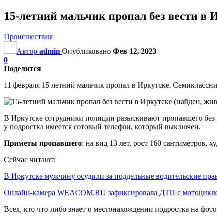
15-летний мальчик пропал без вести в 
Происшествия
Автор
admin
Опубликовано
Фев 12, 2023
0
Поделится
11 февраля 15 летний мальчик пропал в Иркутске. Семиклассн
В Иркутске сотрудники полиции разыскивают пропавшего без ве
у подростка имеется сотовый телефон, который выключен.
Приметы пропавшего
: на вид 13 лет, рост 160 сантиметров, 
Сейчас читают:
В Иркутске мужчину осудили за поддельные водительские пра
Онлайн-камера WEACOM.RU зафиксировала ДТП с мотоцикл
Всех, кто что-либо знает о местонахождении подростка на фот