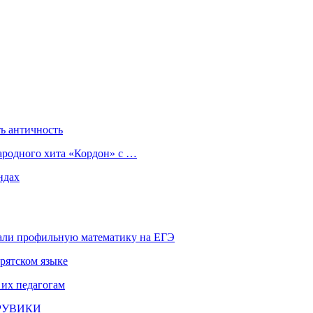
ь античность
ародного хита «Кордон» с …
ндах
али профильную математику на ЕГЭ
рятском языке
 их педагогам
и РУВИКИ