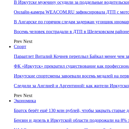
В Иркутске мужчину осудили за поддельные водительски
Онлайн-камера WEACOM.RU зафиксировала ДТП с мотоц
В Ангарске по горячим следам задержан угонщик инома
Восемь человек пострадали в ДТП в Шелеховском районе
Prev
Next
Спорт
Параатлет Виталий Кочнев переплыл Байкал менее чем за
ФК «Иркутск» прекратил существование как профессион
Иркутские спортсмены завоевали восемь медалей на перв
Следили за Англией и Аргентиной: как жители Иркутско
Prev
Next
Экономика
Братск берёт ещё 130 млн рублей, чтобы закрыть старые 
Бензин и дизель в Иркутской области подорожали на 8% 