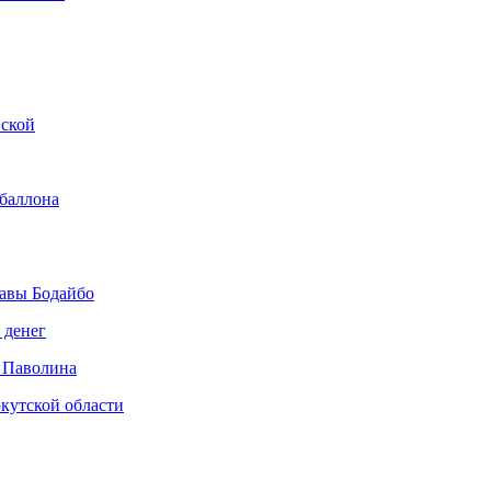
нской
 баллона
авы Бодайбо
 денег
 Паволина
кутской области