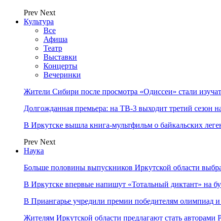
Prev
Next
Культура
Все
Афиша
Театр
Выставки
Концерты
Вечеринки
Жители Сибири после просмотра «Одиссеи» стали изучат
Долгожданная премьера: на ТВ-3 выходит третий сезон н
В Иркутске вышла книга-мультфильм о байкальских леге
Prev
Next
Наука
Больше половины выпускников Иркутской области выбр
В Иркутске впервые напишут «Тотальный диктант» на бу
В Приангарье учредили премии победителям олимпиад и
Жителям Иркутской области предлагают стать авторам