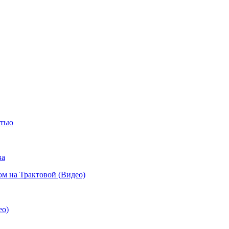
стью
ва
 на Трактовой (Видео)
ео)