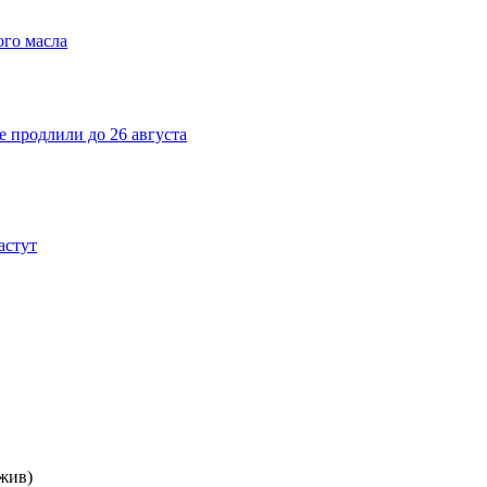
ого масла
е продлили до 26 августа
астут
 жив)