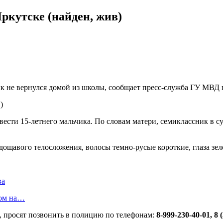
Иркутске (найден, жив)
ик не вернулся домой из школы, сообщает пресс-служба ГУ МВД 
сти 15-летнего мальчика. По словам матери, семиклассник в суб
худощавого телосложения, волосы темно-русые короткие, глаза зе
ва
ом на…
о, просят позвонить в полицию по телефонам:
8-999-230-40-01, 8 