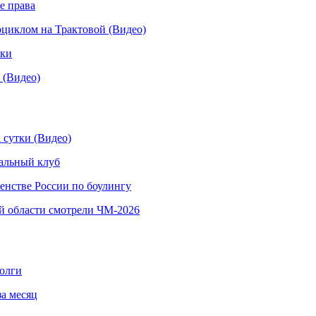
е права
иклом на Трактовой (Видео)
рки
 (Видео)
 сутки (Видео)
альный клуб
енстве России по боулингу
й области смотрели ЧМ-2026
долги
за месяц