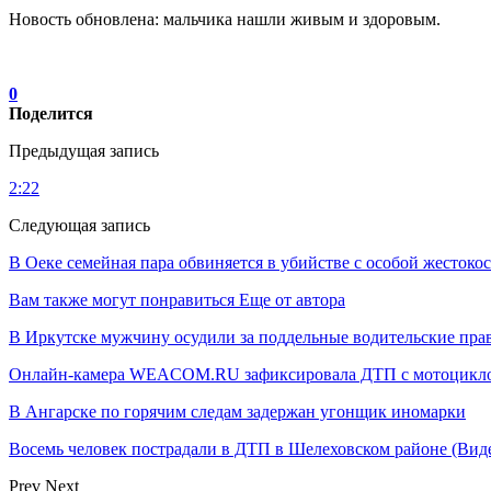
Новость обновлена: мальчика нашли живым и здоровым.
0
Поделится
Предыдущая запись
2:22
Следующая запись
В Оеке семейная пара обвиняется в убийстве с особой жестоко
Вам также могут понравиться
Еще от автора
В Иркутске мужчину осудили за поддельные водительские пра
Онлайн-камера WEACOM.RU зафиксировала ДТП с мотоциклом
В Ангарске по горячим следам задержан угонщик иномарки
Восемь человек пострадали в ДТП в Шелеховском районе (Вид
Prev
Next