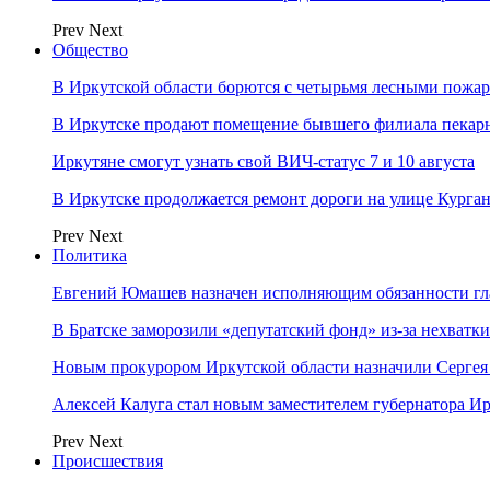
Prev
Next
Общество
В Иркутской области борются с четырьмя лесными пожа
В Иркутске продают помещение бывшего филиала пекар
Иркутяне смогут узнать свой ВИЧ-статус 7 и 10 августа
В Иркутске продолжается ремонт дороги на улице Курга
Prev
Next
Политика
Евгений Юмашев назначен исполняющим обязанности гл
В Братске заморозили «депутатский фонд» из‑за нехватки
Новым прокурором Иркутской области назначили Сергея
Алексей Калуга стал новым заместителем губернатора Ир
Prev
Next
Происшествия