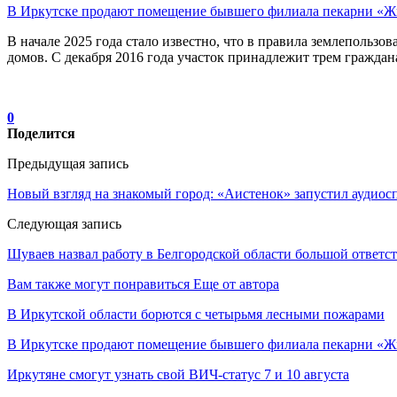
В Иркутске продают помещение бывшего филиала пекарни «Ж
В начале 2025 года стало известно, что в правила землеполь
домов. С декабря 2016 года участок принадлежит трем граждан
0
Поделится
Предыдущая запись
Новый взгляд на знакомый город: «Аистенок» запустил аудиос
Следующая запись
Шуваев назвал работу в Белгородской области большой ответс
Вам также могут понравиться
Еще от автора
В Иркутской области борются с четырьмя лесными пожарами
В Иркутске продают помещение бывшего филиала пекарни «Ж
Иркутяне смогут узнать свой ВИЧ-статус 7 и 10 августа