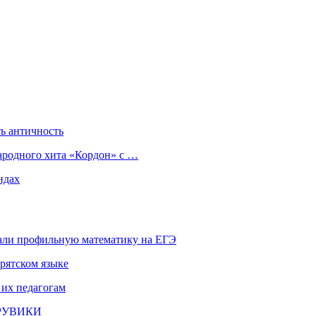
ь античность
ародного хита «Кордон» с …
ндах
али профильную математику на ЕГЭ
рятском языке
 их педагогам
и РУВИКИ