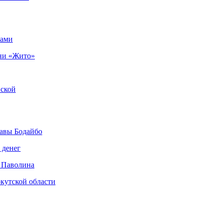
рами
ни «Жито»
нской
авы Бодайбо
 денег
 Паволина
кутской области