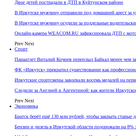
Двое детей пострадали в ДТП в Куйтунском районе
В Иркутске мужчину отправили под домашний арест за у
В Иркутске мужчину осудили за поддельные водительски
Онлайн-камера WEACOM.RU зафиксировала ДТП с мотоц
Prev
Next
Спорт
Параатлет Виталий Кочнев переплыл Байкал менее чем за
ФК «Иркутск» прекратил существование как профессион
Иркутские спортсмены завоевали восемь медалей на перв
Следили за Англией и Аргентиной: как жители Иркутско
Prev
Next
Экономика
Братск берёт ещё 130 млн рублей, чтобы закрыть старые 
Бензин и дизель в Иркутской области подорожали на 8% 