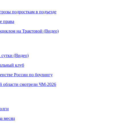
грозы подросткам в подъезде
е права
иклом на Трактовой (Видео)
 сутки (Видео)
альный клуб
енстве России по боулингу
й области смотрели ЧМ-2026
долги
за месяц