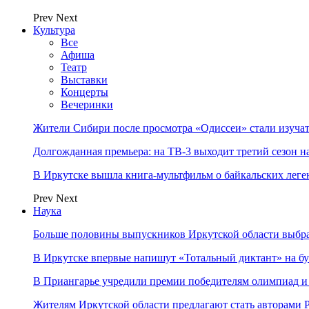
Prev
Next
Культура
Все
Афиша
Театр
Выставки
Концерты
Вечеринки
Жители Сибири после просмотра «Одиссеи» стали изучат
Долгожданная премьера: на ТВ-3 выходит третий сезон н
В Иркутске вышла книга-мультфильм о байкальских леге
Prev
Next
Наука
Больше половины выпускников Иркутской области выбр
В Иркутске впервые напишут «Тотальный диктант» на бу
В Приангарье учредили премии победителям олимпиад и
Жителям Иркутской области предлагают стать авторам