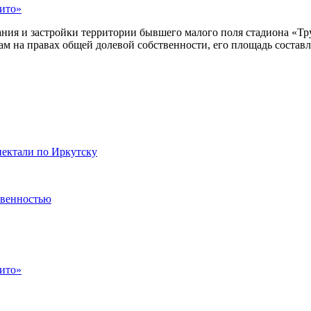
ито»
зования и застройки территории бывшего малого поля стадиона 
ам на правах общей долевой собственности, его площадь составл
пектали по Иркутску
твенностью
ито»