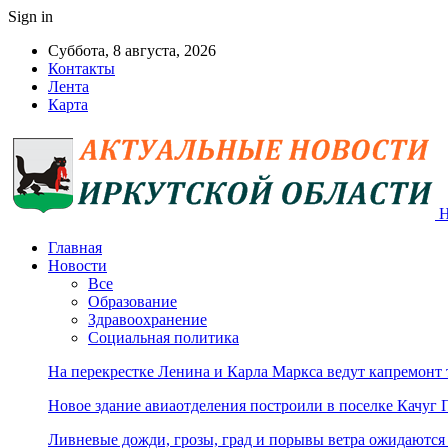
Sign in
Суббота, 8 августа, 2026
Контакты
Лента
Карта
Н
Главная
Новости
Все
Образование
Здравоохранение
Социальная политика
На перекрестке Ленина и Карла Маркса ведут капремонт
Новое здание авиаотделения построили в поселке Качуг 
Ливневые дожди, грозы, град и порывы ветра ожидаются