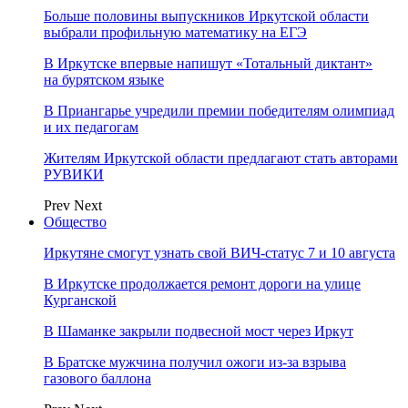
Больше половины выпускников Иркутской области
выбрали профильную математику на ЕГЭ
В Иркутске впервые напишут «Тотальный диктант»
на бурятском языке
В Приангарье учредили премии победителям олимпиад
и их педагогам
Жителям Иркутской области предлагают стать авторами
РУВИКИ
Prev
Next
Общество
Иркутяне смогут узнать свой ВИЧ-статус 7 и 10 августа
В Иркутске продолжается ремонт дороги на улице
Курганской
В Шаманке закрыли подвесной мост через Иркут
В Братске мужчина получил ожоги из-за взрыва
газового баллона