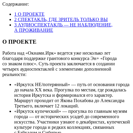
Содержание:
1
О ПРОЕКТЕ
2
СПЕКТАКЛЬ, ГДЕ ЗРИТЕЛЬ ТОЛЬКО ВЫ
3
АУДИОСПЕКТАКЛЬ — НЕ НАБЛЮДЕНИЕ,
А ПРОЖИВАНИЕ
О ПРОЕКТЕ
Работа над «Окнами.Ирк» ведется уже несколько лет
благодаря поддержке грантового конкурса Эн+ «Города
со знаком плюс». Суть проекта заключается в создании
четырех аудиоспектаклей с элементами дополненной
реальности:
«Иркутск НЕ/потерянный» — путь от основания города
до начала ХХ века. Прогулка по местам, где рождалась
история Иркутска и формировался его характер.
Маршрут проходит от Якова Похабова до Александра
Третьего, включает 12 локаций.
«Иркутск купеческий» — прогулка по главным музеям
города — от исторических усадеб до современного
искусства. Участники узнают о декабристах, купеческой
культуре города и редких коллекциях, связанных
с Байкалом и Сибирью.