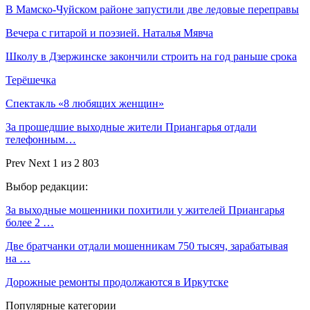
В Мамско-Чуйском районе запустили две ледовые переправы
Вечера с гитарой и поэзией. Наталья Мявча
Школу в Дзержинске закончили строить на год раньше срока
Терёшечка
Спектакль «8 любящих женщин»
За прошедшие выходные жители Приангарья отдали
телефонным…
Prev
Next
1 из 2 803
Выбор редакции:
За выходные мошенники похитили у жителей Приангарья
более 2 …
Две братчанки отдали мошенникам 750 тысяч, зарабатывая
на …
Дорожные ремонты продолжаются в Иркутске
Популярные категории