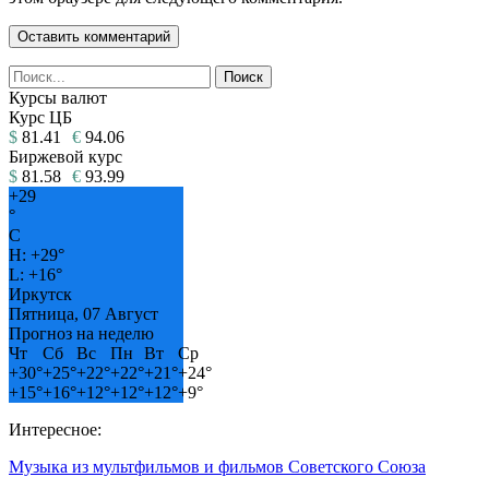
Курсы валют
Курс ЦБ
$
81.41
€
94.06
Биржевой курс
$
81.58
€
93.99
+
29
°
C
H:
+
29°
L:
+
16°
Иркутск
Пятница, 07 Август
Прогноз на неделю
Чт
Сб
Вс
Пн
Вт
Ср
+
30°
+
25°
+
22°
+
22°
+
21°
+
24°
+
15°
+
16°
+
12°
+
12°
+
12°
+
9°
Интересное:
Музыка из мультфильмов и фильмов Советского Союза