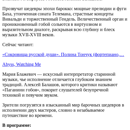
Прозвучат шедевры эпохи барокко: мощные прелюдии и фуги
Баха, утонченная соната Телемана, страстные концерты
Вивальди и торжественный Гендель. Величественный орган и
проникновенный гобой сольются в виртуозном и
выразительном диалоге, раскрывая всю глубину и блеск
музыки XVII-XVIII веков.
Сейчас читают:
«Сокровища русской души». Полина Тончук (фортепиано,…
Abyss, Watching Me
Мария Блажевич — искусный интерпретатор старинной
музыки, чье исполнение отличается глубоким знанием
традиций. Алексей Балашов, которого критики называют
«Паганини гобоя», покорит слушателей безупречной
техникой и певучим звуком.
Зрители погрузятся в изысканный мир барочных шедевров в
исполнении двух мастеров, словно в незабываемое
путешествие во времени.
В программе: