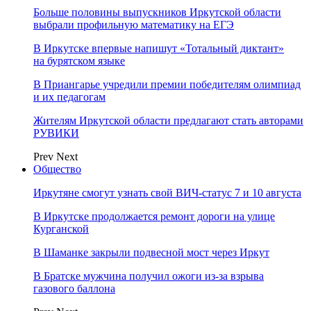
Больше половины выпускников Иркутской области
выбрали профильную математику на ЕГЭ
В Иркутске впервые напишут «Тотальный диктант»
на бурятском языке
В Приангарье учредили премии победителям олимпиад
и их педагогам
Жителям Иркутской области предлагают стать авторами
РУВИКИ
Prev
Next
Общество
Иркутяне смогут узнать свой ВИЧ-статус 7 и 10 августа
В Иркутске продолжается ремонт дороги на улице
Курганской
В Шаманке закрыли подвесной мост через Иркут
В Братске мужчина получил ожоги из-за взрыва
газового баллона