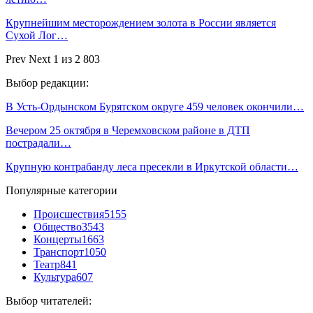
Крупнейшим месторождением золота в России является
Сухой Лог…
Prev
Next
1 из 2 803
Выбор редакции:
В Усть-Ордынском Бурятском округе 459 человек окончили…
Вечером 25 октября в Черемховском районе в ДТП
пострадали…
Крупную контрабанду леса пресекли в Иркутской области…
Популярные категории
Происшествия
5155
Общество
3543
Концерты
1663
Транспорт
1050
Театр
841
Культура
607
Выбор читателей: