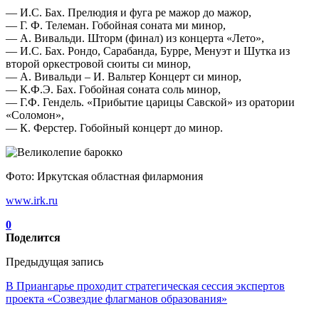
— И.С. Бах. Прелюдия и фуга ре мажор до мажор,
— Г. Ф. Телеман. Гобойная соната ми минор,
— А. Вивальди. Шторм (финал) из концерта «Лето»,
— И.С. Бах. Рондо, Сарабанда, Бурре, Менуэт и Шутка из
второй оркестровой сюиты си минор,
— А. Вивальди – И. Вальтер Концерт си минор,
— К.Ф.Э. Бах. Гобойная соната соль минор,
— Г.Ф. Гендель. «Прибытие царицы Савской» из оратории
«Соломон»,
— К. Ферстер. Гобойный концерт до минор.
Фото: Иркутская областная филармония
www.irk.ru
0
Поделится
Предыдущая запись
В Приангарье проходит стратегическая сессия экспертов
проекта «Созвездие флагманов образования»