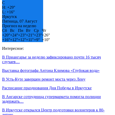
C
H:
+
29°
L:
+
16°
Иркутск
Пятница, 07 Август
Прогноз на неделю
Сб
Вс
Пн
Вт
Ср
Чт
+
20°
+
24°
+
23°
+
21°
+
23°
+
26°
+
16°
+
12°
+
12°
+
11°
+
9°
+
10°
Интересное:
В Приангарье за неделю зафиксировано почти 16 тысяч
случаев…
Выставка фотографа Антона Климова «Глубокая вода»
В Усть-Куте завершен ремонт моста через Лену
Расписание празднования Дня Победы в Иркутске
В Ангарске сотрудница супермаркета помогла полиции
задержать…
В Иркутске открылся Центр подготовки волонтеров к 80-
летию…