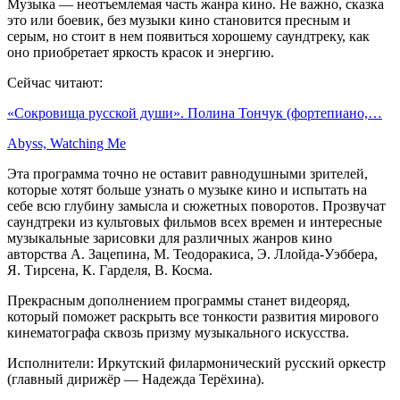
Музыка — неотъемлемая часть жанра кино. Не важно, сказка
это или боевик, без музыки кино становится пресным и
серым, но стоит в нем появиться хорошему саундтреку, как
оно приобретает яркость красок и энергию.
Сейчас читают:
«Сокровища русской души». Полина Тончук (фортепиано,…
Abyss, Watching Me
Эта программа точно не оставит равнодушными зрителей,
которые хотят больше узнать о музыке кино и испытать на
себе всю глубину замысла и сюжетных поворотов. Прозвучат
саундтреки из культовых фильмов всех времен и интересные
музыкальные зарисовки для различных жанров кино
авторства А. Зацепина, М. Теодоракиса, Э. Ллойда-Уэббера,
Я. Тирсена, К. Гарделя, В. Косма.
Прекрасным дополнением программы станет видеоряд,
который поможет раскрыть все тонкости развития мирового
кинематографа сквозь призму музыкального искусства.
Исполнители: Иркутский филармонический русский оркестр
(главный дирижёр — Надежда Терёхина).