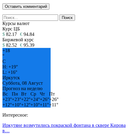
Курсы валют
Курс ЦБ
$
82.17
€
94.84
Биржевой курс
$
82.52
€
95.39
+
18
°
C
H:
+
19°
L:
+
16°
Иркутск
Суббота, 08 Август
Прогноз на неделю
Вс
Пн
Вт
Ср
Чт
Пт
+
23°
+
23°
+
22°
+
24°
+
26°
+
26°
+
12°
+
10°
+
12°
+
10°
+
11°
+
11°
Интересное:
Иркутяне возмутились покраской фонтана в сквере Кирова
в…