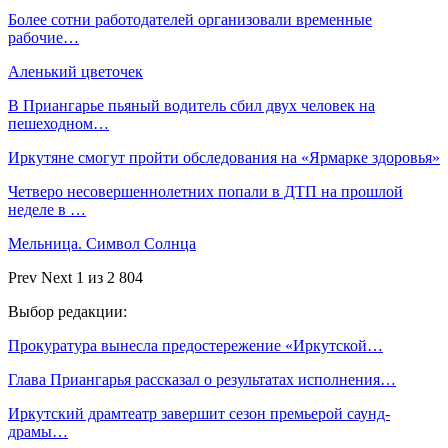
Более сотни работодателей организовали временные
рабочие…
Аленький цветочек
В Приангарье пьяный водитель сбил двух человек на
пешеходном…
Иркутяне смогут пройти обследования на «Ярмарке здоровья»
Четверо несовершеннолетних попали в ДТП на прошлой
неделе в …
Мельница. Символ Солнца
Prev
Next
1 из 2 804
Выбор редакции:
Прокуратура вынесла предостережение «Иркутской…
Глава Приангарья рассказал о результатах исполнения…
Иркутский драмтеатр завершит сезон премьерой саунд-
драмы…