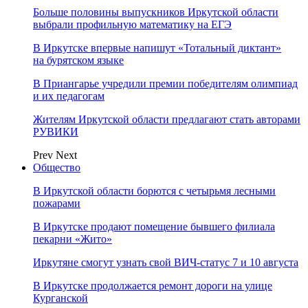
Больше половины выпускников Иркутской области
выбрали профильную математику на ЕГЭ
В Иркутске впервые напишут «Тотальный диктант»
на бурятском языке
В Приангарье учредили премии победителям олимпиад
и их педагогам
Жителям Иркутской области предлагают стать авторами
РУВИКИ
Prev
Next
Общество
В Иркутской области борются с четырьмя лесными
пожарами
В Иркутске продают помещение бывшего филиала
пекарни «Жито»
Иркутяне смогут узнать свой ВИЧ-статус 7 и 10 августа
В Иркутске продолжается ремонт дороги на улице
Курганской