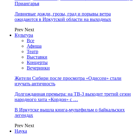
Приангарья
Ливневые дожди, грозы, град и порывы ветра
ожидаются в Иркутской области на выходных
Prev
Next
Культура
Все
Афиша
Театр
Выставки
Концерты
Вечеринки
Жители Сибири после просмотра «Одиссеи» стали
изучать античность
Долгожданная премьера: на ТВ-3 выходит третий сезон
народного хита «Кордон» с …
В Иркутске вышла книга-мультфильм о байкальских
легендах
Prev
Next
Наука