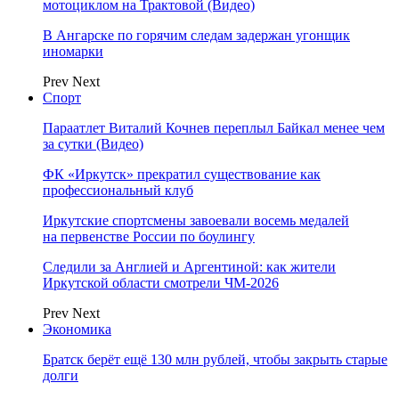
мотоциклом на Трактовой (Видео)
В Ангарске по горячим следам задержан угонщик
иномарки
Prev
Next
Спорт
Параатлет Виталий Кочнев переплыл Байкал менее чем
за сутки (Видео)
ФК «Иркутск» прекратил существование как
профессиональный клуб
Иркутские спортсмены завоевали восемь медалей
на первенстве России по боулингу
Следили за Англией и Аргентиной: как жители
Иркутской области смотрели ЧМ-2026
Prev
Next
Экономика
Братск берёт ещё 130 млн рублей, чтобы закрыть старые
долги