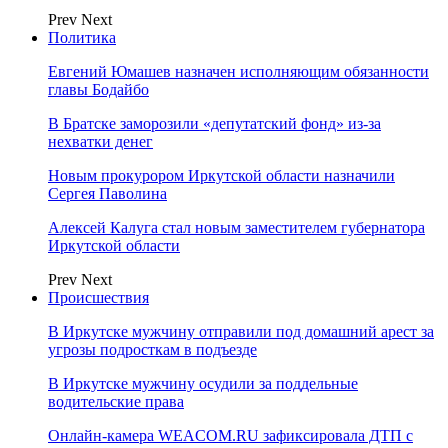
Prev
Next
Политика
Евгений Юмашев назначен исполняющим обязанности
главы Бодайбо
В Братске заморозили «депутатский фонд» из‑за
нехватки денег
Новым прокурором Иркутской области назначили
Сергея Паволина
Алексей Калуга стал новым заместителем губернатора
Иркутской области
Prev
Next
Происшествия
В Иркутске мужчину отправили под домашний арест за
угрозы подросткам в подъезде
В Иркутске мужчину осудили за поддельные
водительские права
Онлайн-камера WEACOM.RU зафиксировала ДТП с