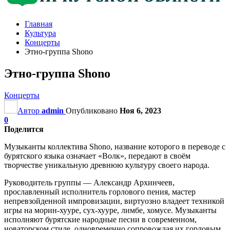
Главная
Культура
Концерты
Этно-группа Shono
Этно-группа Shono
Концерты
Автор
admin
Опубликовано
Ноя 6, 2023
0
Поделится
Музыканты коллектива Shono, название которого в переводе с
бурятского языка означает «Волк», передают в своём
творчестве уникальную древнюю культуру своего народа.
Руководитель группы — Александр Архинчеев,
прославленный исполнитель горлового пения, мастер
непревзойденной импровизации, виртуозно владеет техникой
игры на морин-хууре, сух-хууре, лимбе, хомусе. Музыканты
исполняют бурятские народные песни в современном,
новаторском стиле, одновременно сопровождая их горловым