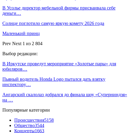
В Усолье директор мебельной фирмы присваивала себе
деньги…
Солнце поглотило самую яркую комету 2026 года
Маленький принц
Prev
Next
1 из 2 804
Выбор редакции:
В Иркутске проведут мероприятие «Золотые пары» для
юбиляров…
Пьяный водитель Honda Logo пытался дать взятку
инспектору…
Ангарский скалолаз добрался до финала шоу «Суперниндзя»
на …
Популярные категории
Происшествия
5158
Общество
3544
Концерты
1663