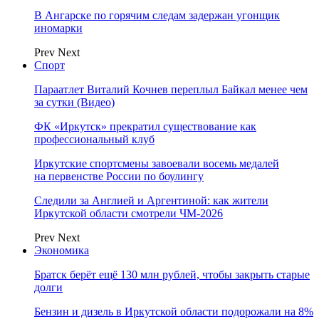
В Ангарске по горячим следам задержан угонщик
иномарки
Prev
Next
Спорт
Параатлет Виталий Кочнев переплыл Байкал менее чем
за сутки (Видео)
ФК «Иркутск» прекратил существование как
профессиональный клуб
Иркутские спортсмены завоевали восемь медалей
на первенстве России по боулингу
Следили за Англией и Аргентиной: как жители
Иркутской области смотрели ЧМ-2026
Prev
Next
Экономика
Братск берёт ещё 130 млн рублей, чтобы закрыть старые
долги
Бензин и дизель в Иркутской области подорожали на 8%