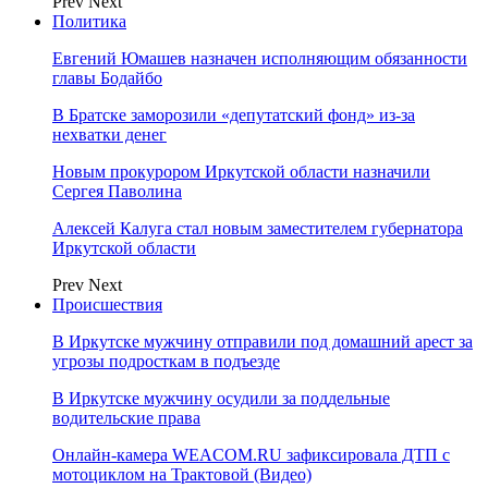
Prev
Next
Политика
Евгений Юмашев назначен исполняющим обязанности
главы Бодайбо
В Братске заморозили «депутатский фонд» из‑за
нехватки денег
Новым прокурором Иркутской области назначили
Сергея Паволина
Алексей Калуга стал новым заместителем губернатора
Иркутской области
Prev
Next
Происшествия
В Иркутске мужчину отправили под домашний арест за
угрозы подросткам в подъезде
В Иркутске мужчину осудили за поддельные
водительские права
Онлайн-камера WEACOM.RU зафиксировала ДТП с
мотоциклом на Трактовой (Видео)