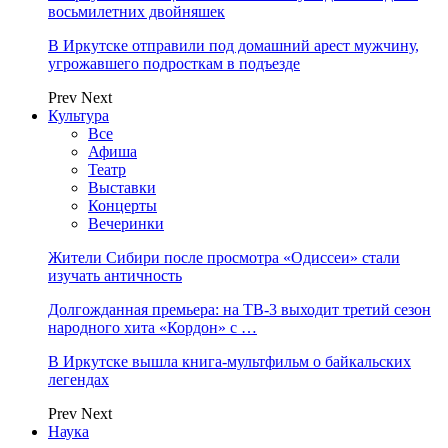
восьмилетних двойняшек
В Иркутске отправили под домашний арест мужчину,
угрожавшего подросткам в подъезде
Prev
Next
Культура
Все
Афиша
Театр
Выставки
Концерты
Вечеринки
Жители Сибири после просмотра «Одиссеи» стали
изучать античность
Долгожданная премьера: на ТВ-3 выходит третий сезон
народного хита «Кордон» с …
В Иркутске вышла книга-мультфильм о байкальских
легендах
Prev
Next
Наука