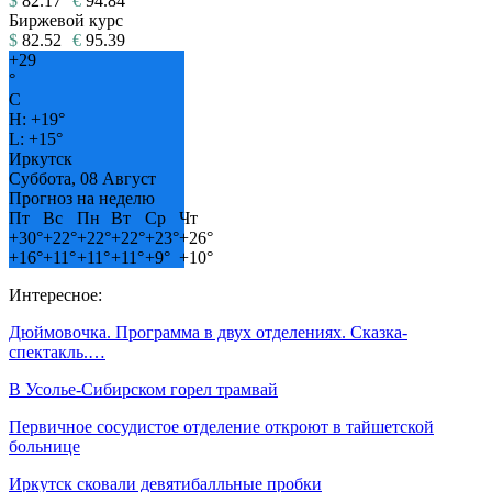
$
82.17
€
94.84
Биржевой курс
$
82.52
€
95.39
+
29
°
C
H:
+
19°
L:
+
15°
Иркутск
Суббота, 08 Август
Прогноз на неделю
Пт
Вс
Пн
Вт
Ср
Чт
+
30°
+
22°
+
22°
+
22°
+
23°
+
26°
+
16°
+
11°
+
11°
+
11°
+
9°
+
10°
Интересное:
Дюймовочка. Программа в двух отделениях. Сказка-
спектакль.…
В Усолье-Сибирском горел трамвай
Первичное сосудистое отделение откроют в тайшетской
больнице
Иркутск сковали девятибалльные пробки