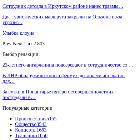
Сотрудник детсада в Иркутском районе нанес травмы…
Два туристических маршрута закрыли на Ольхоне из-за
угрозы…
Улыбка клоуна
Prev
Next
1 из 2 803
Выбор редакции:
23-летнего ангарчанина подозревают в сотрудничестве со …
В ЛНР обнаружили криптоферму с десятками аппаратов
для…
За сутки в Приангарье пятеро несовершеннолетних
пострадали в…
Популярные категории
Происшествия
5155
Общество
3543
Концерты
1663
Транспорт
1050