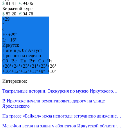
$
81.41
€
94.06
Биржевой курс
$
82.20
€
94.76
+
29
°
C
H:
+
29°
L:
+
16°
Иркутск
Пятница, 07 Август
Прогноз на неделю
Сб
Вс
Пн
Вт
Ср
Чт
+
20°
+
24°
+
23°
+
21°
+
23°
+
26°
+
16°
+
12°
+
12°
+
11°
+
9°
+
10°
Интересное:
Театральные истории. Экскурсия по музею Иркутского…
В Иркутске начали ремонтировать дорогу на улице
Ярославского
На трассе «Байкал» из-за непогоды затруднено движение…
МегаФон встал на защиту абонентов Иркутской области:…