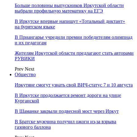
Больше половины выпускников Иркутской области
выбрали профильную математику на ЕГЭ
В Иркутске впервые напишут «Тотальный диктант»
на бурятском языке
В Приангарье учредили премии победителям олимпиад
и их педагогам
Жителям Иркутской области предлагают стать авторами
РУВИКИ
Prev
Next
Общество
Иркутяне смогут узнать свой ВИЧ-статус 7 и 10 августа
В Иркутске продолжается ремонт дороги на улице
Курганской
В Шаманке закрыли подвесной мост через Иркут
В Братске мужчина получил ожоги из-за взрыва
газового баллона