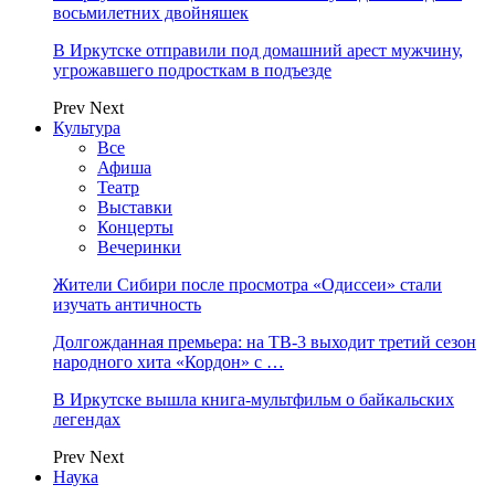
восьмилетних двойняшек
В Иркутске отправили под домашний арест мужчину,
угрожавшего подросткам в подъезде
Prev
Next
Культура
Все
Афиша
Театр
Выставки
Концерты
Вечеринки
Жители Сибири после просмотра «Одиссеи» стали
изучать античность
Долгожданная премьера: на ТВ-3 выходит третий сезон
народного хита «Кордон» с …
В Иркутске вышла книга-мультфильм о байкальских
легендах
Prev
Next
Наука