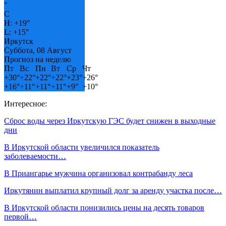
°
C
H:
+
19°
L:
+
15°
Иркутск
Суббота, 08 Август
Прогноз на неделю
Пт
Вс
Пн
Вт
Ср
Чт
+
30°
+
22°
+
22°
+
22°
+
23°
+
26°
+
16°
+
11°
+
11°
+
11°
+
9°
+
10°
Интересное:
Сброс воды через Иркутскую ГЭС будет снижен в выходные
дни
В Иркутской области увеличился показатель
заболеваемости…
В Приангарье мужчина организовал контрабанду леса
Иркутянин выплатил крупный долг за аренду участка после…
В Иркутской области понизились цены на десять товаров
первой…