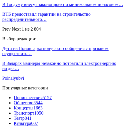
В Госдуму внесут законопроект о минимальном почасовом…
ВТБ предоставил гарантии на строительство
распределительного…
Prev
Next
1 из 2 804
Выбор редакции:
Дети из Приангарья получают сообщения с призывом
осуществить…
В Заларях майнеры незаконно потратили электроэнергию
на два…
Polnalyubvi
Популярные категории
Происшествия
5157
Общество
3544
Концерты
1663
Транспорт
1050
Театр
841
Культура
607