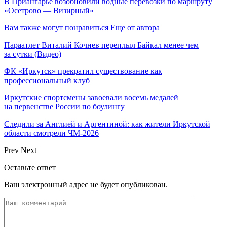
В Приангарье возобновили водные перевозки по маршруту
«Осетрово — Визирный»
Вам также могут понравиться
Еще от автора
Параатлет Виталий Кочнев переплыл Байкал менее чем
за сутки (Видео)
ФК «Иркутск» прекратил существование как
профессиональный клуб
Иркутские спортсмены завоевали восемь медалей
на первенстве России по боулингу
Следили за Англией и Аргентиной: как жители Иркутской
области смотрели ЧМ-2026
Prev
Next
Оставьте ответ
Ваш электронный адрес не будет опубликован.