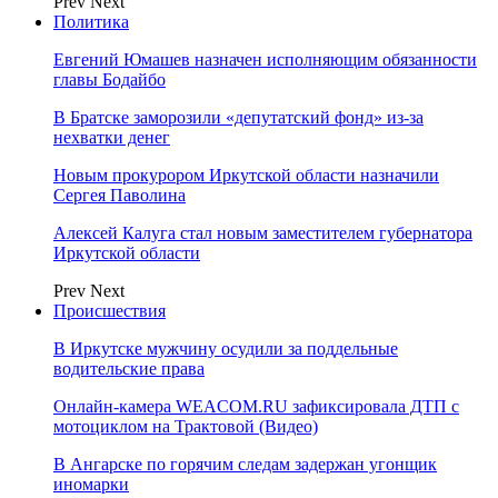
Prev
Next
Политика
Евгений Юмашев назначен исполняющим обязанности
главы Бодайбо
В Братске заморозили «депутатский фонд» из‑за
нехватки денег
Новым прокурором Иркутской области назначили
Сергея Паволина
Алексей Калуга стал новым заместителем губернатора
Иркутской области
Prev
Next
Происшествия
В Иркутске мужчину осудили за поддельные
водительские права
Онлайн-камера WEACOM.RU зафиксировала ДТП с
мотоциклом на Трактовой (Видео)
В Ангарске по горячим следам задержан угонщик
иномарки