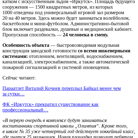
катком с искусственным льдом «Иркутск». Площадь будущего
сооружения — 1500 квадратных метров, из которых
1000 отведены под универсальный игровой зал размером
20 на 40 метров. Здесь можно будет заниматься волейболом,
баскетболом и мини-футболом. Административно-бытовой
блок включает раздевалки, душевые и медицинский кабинет.
Пропускная способность —
24 человека в смену.
Особенность объекта
— быстровозводимая модульная
конструкция заводской готовности
со всеми инженерными
системами:
отоплением, вентиляцией, водоснабжением,
канализацией, электроснабжением, а также автоматической
пожарной сигнализацией и системой оповещения.
Сейчас читают:
Параатлет Виталий Кочнев переплыл Байкал менее чем
за сутки…
ФК «Иркутск» прекратил существование как
профессиональный…
«В первую очередь в комплексе будут заниматься
воспитанники спортивной школы „Олимпия“. Кроме того,
в школе № 35 уже четвертый год действует хоккейный класс,
где учатся 25 мальчишек. Новая площадка позволит ребятам