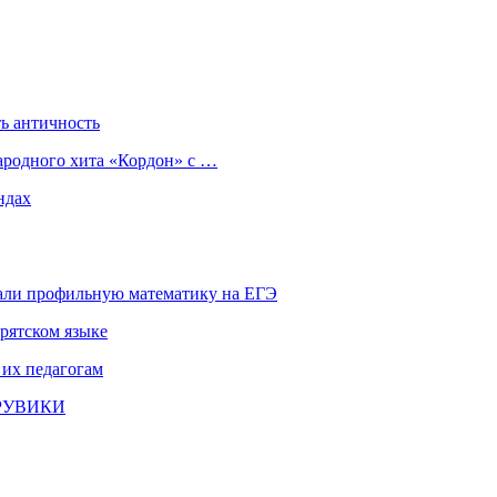
ь античность
ародного хита «Кордон» с …
ндах
али профильную математику на ЕГЭ
рятском языке
 их педагогам
и РУВИКИ