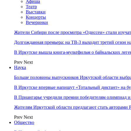
Афиша
Театр
Выставки
Концерты
Вечеринки
Жители Сибири после просмотра «Одиссеи» стали изучат
Долгожданная премьера: на ТВ-3 выходит третий сезон н
В Иркутске вышла книга-мультфильм о байкальских леге
Prev
Next
Наука
Больше половины выпускников Иркутской области выбр
В Иркутске впервые напишут «Тотальный диктант» на бу
В Приангарье учредили премии победителям олимпиад и
Жителям Иркутской области предлагают стать авторам
Prev
Next
Общество