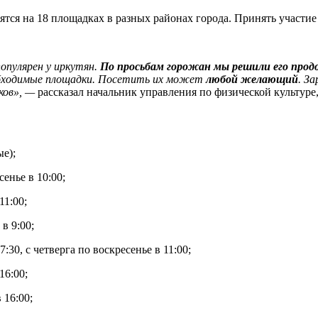
ятся на 18 площадках в разных районах города. Принять участи
опулярен у иркутян.
По просьбам горожан мы решили его про
обходимые площадки. Посетить их может
любой желающий
. З
ков», —
рассказал начальник управления по физической культур
ые);
енье в 10:00;
11:00;
в 9:00;
30, с четверга по воскресенье в 11:00;
16:00;
 16:00;