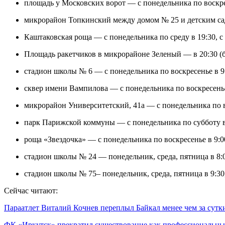
площадь у Московских ворот — с понедельника по воскрес
микрорайон Топкинский между домом № 25 и детским сад
Каштаковская роща — с понедельника по среду в 19:30, с 
Площадь ракетчиков в микрорайоне Зеленый — в 20:30 (бу
стадион школы № 6 — с понедельника по воскресенье в 9
сквер имени Вампилова — с понедельника по воскресенье
микрорайон Университетский, 41а — с понедельника по в
парк Парижской коммуны — с понедельника по субботу в 1
роща «Звездочка» — с понедельника по воскресенье в 9:0
стадион школы № 24 — понедельник, среда, пятница в 8:00
стадион школы № 75– понедельник, среда, пятница в 9:30,
Сейчас читают:
Параатлет Виталий Кочнев переплыл Байкал менее чем за сут
ФК «Иркутск» прекратил существование как профессиональ