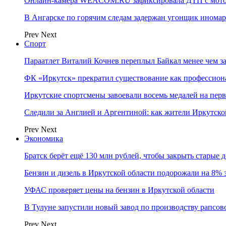
Онлайн-камера WEACOM.RU зафиксировала ДТП с мотоц
В Ангарске по горячим следам задержан угонщик инома
Prev
Next
Спорт
Параатлет Виталий Кочнев переплыл Байкал менее чем за
ФК «Иркутск» прекратил существование как профессион
Иркутские спортсмены завоевали восемь медалей на перв
Следили за Англией и Аргентиной: как жители Иркутско
Prev
Next
Экономика
Братск берёт ещё 130 млн рублей, чтобы закрыть старые 
Бензин и дизель в Иркутской области подорожали на 8% 
УФАС проверяет цены на бензин в Иркутской области
В Тулуне запустили новый завод по производству рапсов
Prev
Next