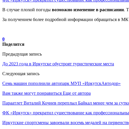
В случае плохой погоды
возможно изменение в расписании
. 
За получением более подробной информации обращаться в МК
0
Поделится
Предыдущая запись
До 2023 года в Иркутске обустроят туристические места
Следующая запись
Семь машин пополнили автопарк МУП «ИркутскАвтодор»
Вам также могут понравиться
Еще от автора
Параатлет Виталий Кочнев переплыл Байкал менее чем за сутк
ФК «Иркутск» прекратил существование как профессиональны
Иркутские спортсмены завоевали восемь медалей на первенств