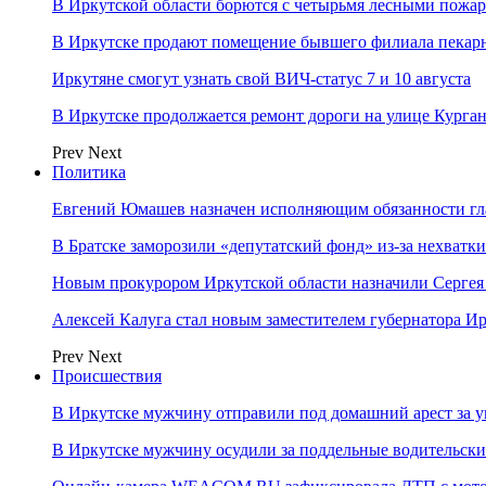
В Иркутской области борются с четырьмя лесными пожа
В Иркутске продают помещение бывшего филиала пекар
Иркутяне смогут узнать свой ВИЧ-статус 7 и 10 августа
В Иркутске продолжается ремонт дороги на улице Курга
Prev
Next
Политика
Евгений Юмашев назначен исполняющим обязанности гл
В Братске заморозили «депутатский фонд» из‑за нехватки
Новым прокурором Иркутской области назначили Сергея
Алексей Калуга стал новым заместителем губернатора Ир
Prev
Next
Происшествия
В Иркутске мужчину отправили под домашний арест за у
В Иркутске мужчину осудили за поддельные водительски