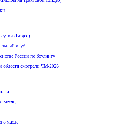
иклом на Трактовой (Видео)
рки
 сутки (Видео)
альный клуб
енстве России по боулингу
й области смотрели ЧМ-2026
долги
за месяц
ого масла