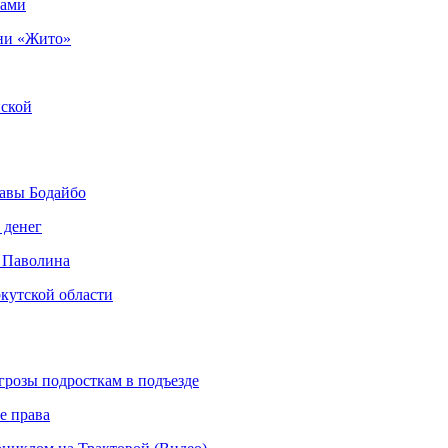
рами
ни «Жито»
нской
авы Бодайбо
 денег
 Паволина
кутской области
грозы подросткам в подъезде
е права