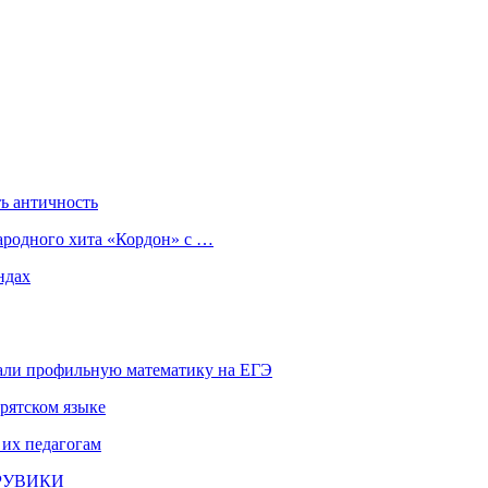
ь античность
ародного хита «Кордон» с …
ндах
али профильную математику на ЕГЭ
рятском языке
 их педагогам
и РУВИКИ