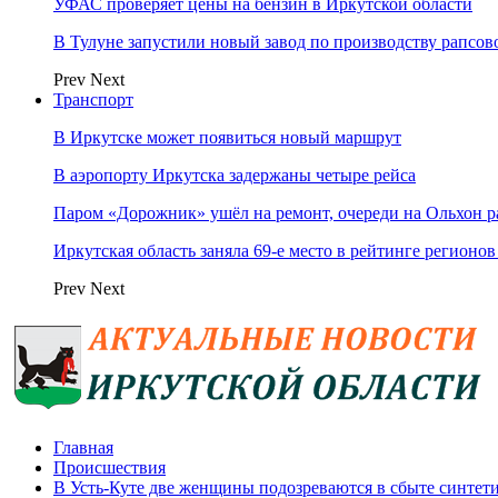
УФАС проверяет цены на бензин в Иркутской области
В Тулуне запустили новый завод по производству рапсов
Prev
Next
Транспорт
В Иркутске может появиться новый маршрут
В аэропорту Иркутска задержаны четыре рейса
Паром «Дорожник» ушёл на ремонт, очереди на Ольхон р
Иркутская область заняла 69‑е место в рейтинге регионов
Prev
Next
Главная
Происшествия
В Усть-Куте две женщины подозреваются в сбыте синтет