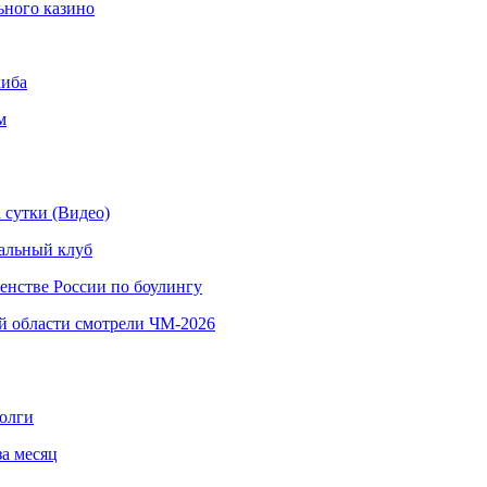
ьного казино
киба
м
 сутки (Видео)
альный клуб
енстве России по боулингу
й области смотрели ЧМ-2026
долги
за месяц