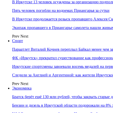
В Иркутске 13 человек осуждены за организацию подпол
Пять человек погибли на водоемах Приангарья за сутки
В Иркутске продолжается розыск пропавшего Алексея С
Экипаж пропавшего в Приангарье самолета нашли живы
Prev
Next
Спорт
Параатлет Виталий Кочнев переплыл Байкал менее чем за
ФК «Иркутск» прекратил существование как профессион
Иркутские спортсмены завоевали восемь медалей на перв
Следили за Англией и Аргентиной: как жители Иркутско
Prev
Next
Экономика
Братск берёт ещё 130 млн рублей, чтобы закрыть старые 
Бензин и дизель в Иркутской области подорожали на 8% 