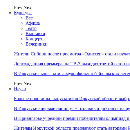
Prev
Next
Культура
Все
Афиша
Театр
Выставки
Концерты
Вечеринки
Жители Сибири после просмотра «Одиссеи» стали изучат
Долгожданная премьера: на ТВ-3 выходит третий сезон н
В Иркутске вышла книга-мультфильм о байкальских леге
Prev
Next
Наука
Больше половины выпускников Иркутской области выбр
В Иркутске впервые напишут «Тотальный диктант» на бу
В Приангарье учредили премии победителям олимпиад и
Жителям Иркутской области предлагают стать авторам