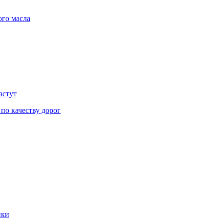
ого масла
астут
 по качеству дорог
ики