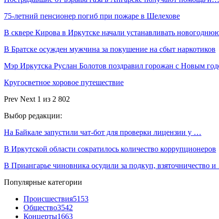
75-летний пенсионер погиб при пожаре в Шелехове
В сквере Кирова в Иркутске начали устанавливать новогодн
В Братске осужден мужчина за покушение на сбыт наркотиков
Мэр Иркутска Руслан Болотов поздравил горожан с Новым го
Кругосветное хоровое путешествие
Prev
Next
1 из 2 802
Выбор редакции:
На Байкале запустили чат‑бот для проверки лицензии у …
В Иркутской области сократилось количество коррупционеров
В Приангарье чиновника осудили за подкуп, взяточничество и
Популярные категории
Происшествия
5153
Общество
3542
Концерты
1663