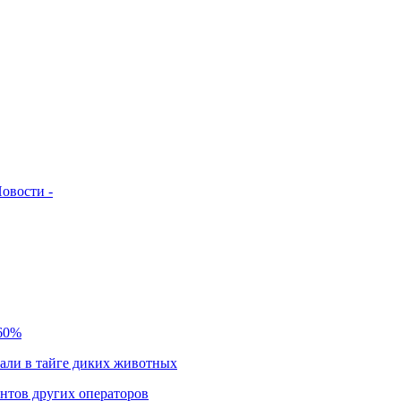
овости -
 60%
чали в тайге диких животных
нтов других операторов