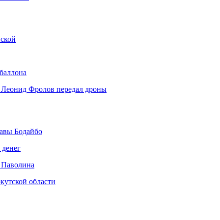
нской
 баллона
 Леонид Фролов передал дроны
авы Бодайбо
 денег
 Паволина
кутской области