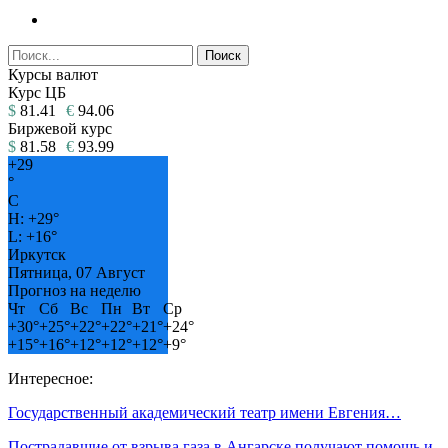
Курсы валют
Курс ЦБ
$
81.41
€
94.06
Биржевой курс
$
81.58
€
93.99
+
29
°
C
H:
+
29°
L:
+
16°
Иркутск
Пятница, 07 Август
Прогноз на неделю
Чт
Сб
Вс
Пн
Вт
Ср
+
30°
+
25°
+
22°
+
22°
+
21°
+
24°
+
15°
+
16°
+
12°
+
12°
+
12°
+
9°
Интересное:
Государственный академический театр имени Евгения…
Пострадавшие от взрыва газа в Ангарске получают помощь и