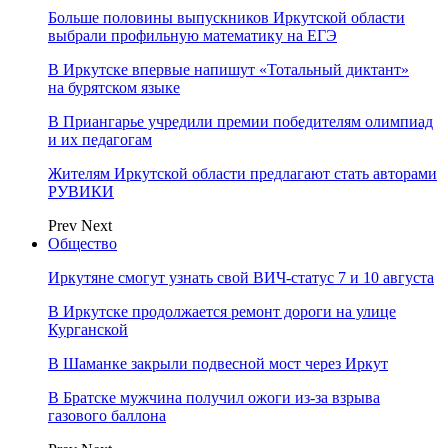
Больше половины выпускников Иркутской области
выбрали профильную математику на ЕГЭ
В Иркутске впервые напишут «Тотальный диктант»
на бурятском языке
В Приангарье учредили премии победителям олимпиад
и их педагогам
Жителям Иркутской области предлагают стать авторами
РУВИКИ
Prev
Next
Общество
Иркутяне смогут узнать свой ВИЧ-статус 7 и 10 августа
В Иркутске продолжается ремонт дороги на улице
Курганской
В Шаманке закрыли подвесной мост через Иркут
В Братске мужчина получил ожоги из-за взрыва
газового баллона