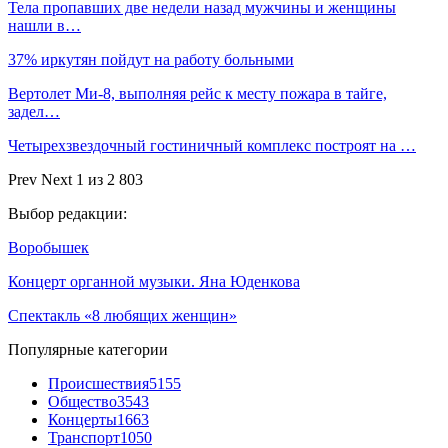
Тела пропавших две недели назад мужчины и женщины
нашли в…
37% иркутян пойдут на работу больными
Вертолет Ми-8, выполняя рейс к месту пожара в тайге,
задел…
Четырехзвездочный гостиничный комплекс построят на …
Prev
Next
1 из 2 803
Выбор редакции:
Воробышек
Концерт органной музыки. Яна Юденкова
Спектакль «8 любящих женщин»
Популярные категории
Происшествия
5155
Общество
3543
Концерты
1663
Транспорт
1050