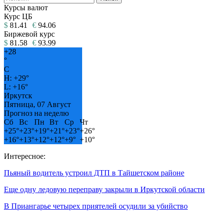
Курсы валют
Курс ЦБ
$
81.41
€
94.06
Биржевой курс
$
81.58
€
93.99
+
28
°
C
H:
+
29°
L:
+
16°
Иркутск
Пятница, 07 Август
Прогноз на неделю
Сб
Вс
Пн
Вт
Ср
Чт
+
25°
+
23°
+
19°
+
21°
+
23°
+
26°
+
16°
+
13°
+
12°
+
12°
+
9°
+
10°
Интересное:
Пьяный водитель устроил ДТП в Тайшетском районе
Еще одну ледовую переправу закрыли в Иркутской области
В Приангарье четырех приятелей осудили за убийство