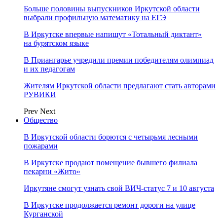
Больше половины выпускников Иркутской области
выбрали профильную математику на ЕГЭ
В Иркутске впервые напишут «Тотальный диктант»
на бурятском языке
В Приангарье учредили премии победителям олимпиад
и их педагогам
Жителям Иркутской области предлагают стать авторами
РУВИКИ
Prev
Next
Общество
В Иркутской области борются с четырьмя лесными
пожарами
В Иркутске продают помещение бывшего филиала
пекарни «Жито»
Иркутяне смогут узнать свой ВИЧ-статус 7 и 10 августа
В Иркутске продолжается ремонт дороги на улице
Курганской