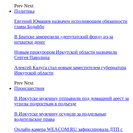
Prev
Next
Политика
Евгений Юмашев назначен исполняющим обязанности
главы Бодайбо
В Братске заморозили «депутатский фонд» из‑за
нехватки денег
Новым прокурором Иркутской области назначили
Сергея Паволина
Алексей Калуга стал новым заместителем губернатора
Иркутской области
Prev
Next
Происшествия
В Иркутске мужчину отправили под домашний арест за
угрозы подросткам в подъезде
В Иркутске мужчину осудили за поддельные
водительские права
Онлайн-камера WEACOM.RU зафиксировала ДТП с