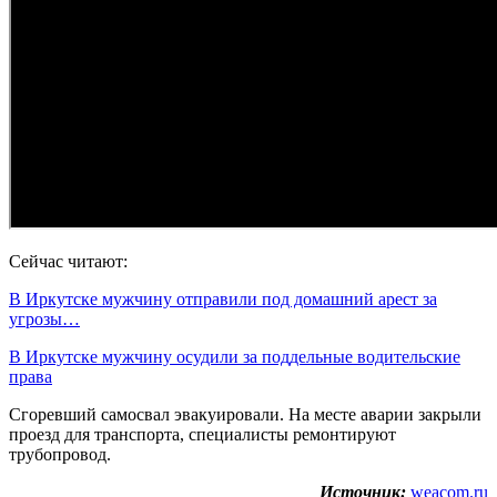
Сейчас читают:
В Иркутске мужчину отправили под домашний арест за
угрозы…
В Иркутске мужчину осудили за поддельные водительские
права
Сгоревший самосвал эвакуировали. На месте аварии закрыли
проезд для транспорта, специалисты ремонтируют
трубопровод.
Источник:
weacom.ru