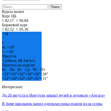
Курсы валют
Курс ЦБ
$
82.17
€
94.84
Биржевой курс
$
82.52
€
95.39
+
18
°
C
H:
+
19°
L:
+
16°
Иркутск
Суббота, 08 Август
Прогноз на неделю
Вс
Пн
Вт
Ср
Чт
Пт
+
23°
+
23°
+
22°
+
24°
+
26°
+
26°
+
12°
+
10°
+
12°
+
10°
+
11°
+
11°
Интересное:
До 20 августа в Иркутске закрыт музей в ледоколе «Ангага»
В Зиме школьник ранил одноклассника ножом из-за ссоры