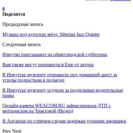
0
Поделится
Предыдущая запись
Музыка под куполом звёзд. Siberian Jazz Quintet
Следующая запись
Иркутян приглашают на общегородской субботник
Вам также могут понравиться
Еще от автора
В Иркутске мужчину отправили под домашний арест за
угрозы подросткам в подъезде
В Иркутске мужчину осудили за поддельные водительские
права
Онлайн-камера WEACOM.RU зафиксировала ДТП с
мотоциклом на Трактовой (Видео)
В Ангарске по горячим следам задержан угонщик иномарки
Prev
Next