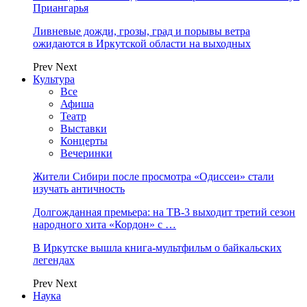
Приангарья
Ливневые дожди, грозы, град и порывы ветра
ожидаются в Иркутской области на выходных
Prev
Next
Культура
Все
Афиша
Театр
Выставки
Концерты
Вечеринки
Жители Сибири после просмотра «Одиссеи» стали
изучать античность
Долгожданная премьера: на ТВ-3 выходит третий сезон
народного хита «Кордон» с …
В Иркутске вышла книга-мультфильм о байкальских
легендах
Prev
Next
Наука