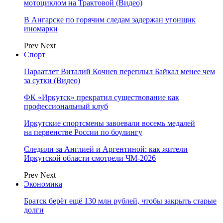
мотоциклом на Трактовой (Видео)
В Ангарске по горячим следам задержан угонщик
иномарки
Prev
Next
Спорт
Параатлет Виталий Кочнев переплыл Байкал менее чем
за сутки (Видео)
ФК «Иркутск» прекратил существование как
профессиональный клуб
Иркутские спортсмены завоевали восемь медалей
на первенстве России по боулингу
Следили за Англией и Аргентиной: как жители
Иркутской области смотрели ЧМ-2026
Prev
Next
Экономика
Братск берёт ещё 130 млн рублей, чтобы закрыть старые
долги