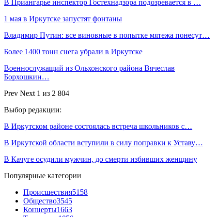
В Приангарье инспектор Гостехнадзора подозревается в …
1 мая в Иркутске запустят фонтаны
Владимир Путин: все виновные в попытке мятежа понесут…
Более 1400 тонн снега убрали в Иркутске
Военнослужащий из Ольхонского района Вячеслав
Борхошкин…
Prev
Next
1 из 2 804
Выбор редакции:
В Иркутском районе состоялась встреча школьников с…
В Иркутской области вступили в силу поправки к Уставу…
В Качуге осудили мужчин, до смерти избивших женщину
Популярные категории
Происшествия
5158
Общество
3545
Концерты
1663