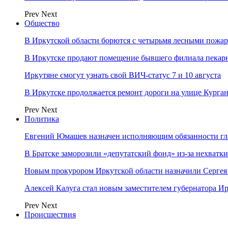
Prev
Next
Общество
В Иркутской области борются с четырьмя лесными пожа
В Иркутске продают помещение бывшего филиала пекар
Иркутяне смогут узнать свой ВИЧ-статус 7 и 10 августа
В Иркутске продолжается ремонт дороги на улице Курга
Prev
Next
Политика
Евгений Юмашев назначен исполняющим обязанности гл
В Братске заморозили «депутатский фонд» из‑за нехватки
Новым прокурором Иркутской области назначили Сергея
Алексей Калуга стал новым заместителем губернатора Ир
Prev
Next
Происшествия