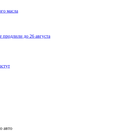
ого масла
е продлили до 26 августа
астут
о авто