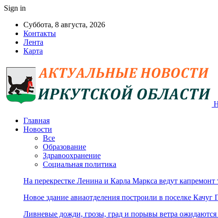
Sign in
Суббота, 8 августа, 2026
Контакты
Лента
Карта
Н
Главная
Новости
Все
Образование
Здравоохранение
Социальная политика
На перекрестке Ленина и Карла Маркса ведут капремонт
Новое здание авиаотделения построили в поселке Качуг 
Ливневые дожди, грозы, град и порывы ветра ожидаются