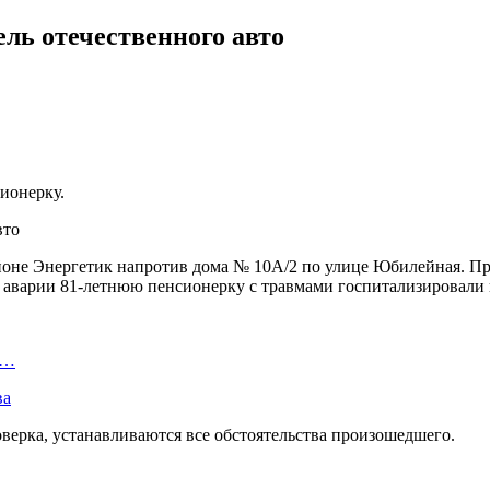
ель отечественного авто
сионерку.
айоне Энергетик напротив дома № 10А/2 по улице Юбилейная. П
те аварии 81-летнюю пенсионерку с травмами госпитализировали
ы…
ва
ерка, устанавливаются все обстоятельства произошедшего.