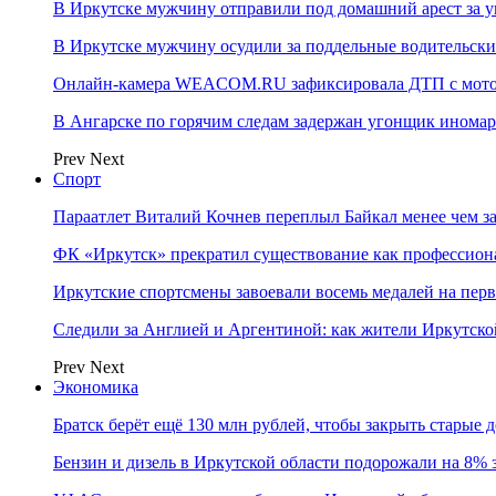
В Иркутске мужчину отправили под домашний арест за у
В Иркутске мужчину осудили за поддельные водительски
Онлайн-камера WEACOM.RU зафиксировала ДТП с мотоц
В Ангарске по горячим следам задержан угонщик инома
Prev
Next
Спорт
Параатлет Виталий Кочнев переплыл Байкал менее чем за
ФК «Иркутск» прекратил существование как профессион
Иркутские спортсмены завоевали восемь медалей на перв
Следили за Англией и Аргентиной: как жители Иркутско
Prev
Next
Экономика
Братск берёт ещё 130 млн рублей, чтобы закрыть старые 
Бензин и дизель в Иркутской области подорожали на 8% 