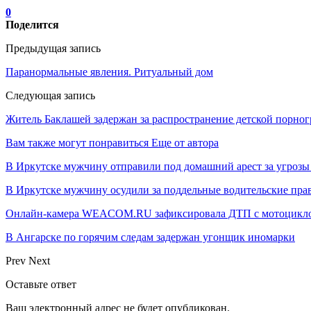
0
Поделится
Предыдущая запись
Паранормальные явления. Ритуальный дом
Следующая запись
Житель Баклашей задержан за распространение детской порно
Вам также могут понравиться
Еще от автора
В Иркутске мужчину отправили под домашний арест за угрозы 
В Иркутске мужчину осудили за поддельные водительские пра
Онлайн-камера WEACOM.RU зафиксировала ДТП с мотоциклом
В Ангарске по горячим следам задержан угонщик иномарки
Prev
Next
Оставьте ответ
Ваш электронный адрес не будет опубликован.