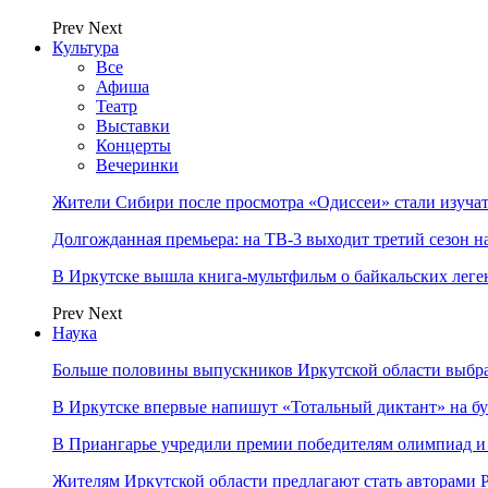
Prev
Next
Культура
Все
Афиша
Театр
Выставки
Концерты
Вечеринки
Жители Сибири после просмотра «Одиссеи» стали изучат
Долгожданная премьера: на ТВ-3 выходит третий сезон н
В Иркутске вышла книга-мультфильм о байкальских леге
Prev
Next
Наука
Больше половины выпускников Иркутской области выбр
В Иркутске впервые напишут «Тотальный диктант» на бу
В Приангарье учредили премии победителям олимпиад и
Жителям Иркутской области предлагают стать авторам