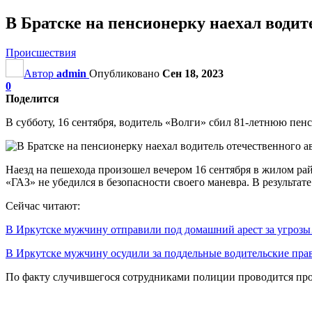
В Братске на пенсионерку наехал водит
Происшествия
Автор
admin
Опубликовано
Сен 18, 2023
0
Поделится
В субботу, 16 сентября, водитель «Волги» сбил 81-летнюю пен
Наезд на пешехода произошел вечером 16 сентября в жилом р
«ГАЗ» не убедился в безопасности своего маневра. В результа
Сейчас читают:
В Иркутске мужчину отправили под домашний арест за угроз
В Иркутске мужчину осудили за поддельные водительские пра
По факту случившегося сотрудниками полиции проводится пров