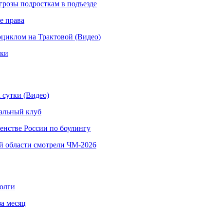
грозы подросткам в подъезде
е права
иклом на Трактовой (Видео)
рки
 сутки (Видео)
альный клуб
енстве России по боулингу
й области смотрели ЧМ-2026
долги
за месяц