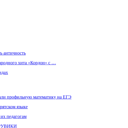
ь античность
ародного хита «Кордон» с …
ндах
али профильную математику на ЕГЭ
рятском языке
 их педагогам
и РУВИКИ