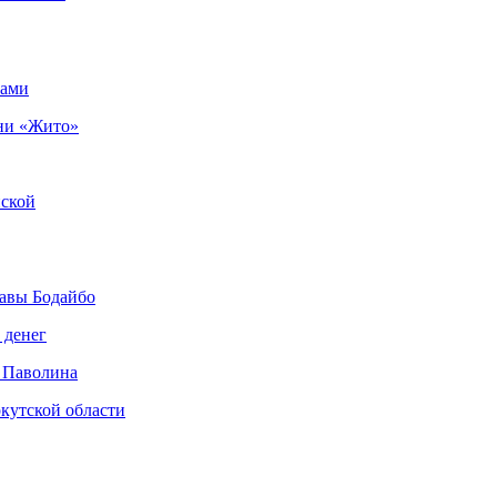
рами
ни «Жито»
нской
авы Бодайбо
 денег
 Паволина
кутской области