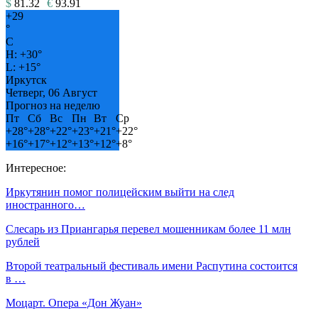
$
81.32
€
93.91
+
29
°
C
H:
+
30°
L:
+
15°
Иркутск
Четверг, 06 Август
Прогноз на неделю
Пт
Сб
Вс
Пн
Вт
Ср
+
28°
+
28°
+
22°
+
23°
+
21°
+
22°
+
16°
+
17°
+
12°
+
13°
+
12°
+
8°
Интересное:
Иркутянин помог полицейским выйти на след
иностранного…
Слесарь из Приангарья перевел мошенникам более 11 млн
рублей
Второй театральный фестиваль имени Распутина состоится
в …
Моцарт. Опера «Дон Жуан»