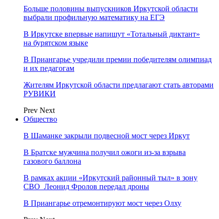
Больше половины выпускников Иркутской области
выбрали профильную математику на ЕГЭ
В Иркутске впервые напишут «Тотальный диктант»
на бурятском языке
В Приангарье учредили премии победителям олимпиад
и их педагогам
Жителям Иркутской области предлагают стать авторами
РУВИКИ
Prev
Next
Общество
В Шаманке закрыли подвесной мост через Иркут
В Братске мужчина получил ожоги из-за взрыва
газового баллона
В рамках акции «Иркутский районный тыл» в зону
СВО Леонид Фролов передал дроны
В Приангарье отремонтируют мост через Олху