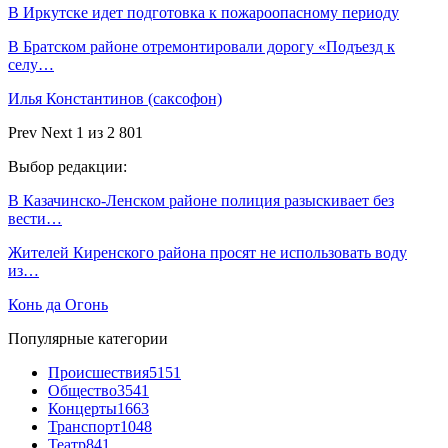
В Иркутске идет подготовка к пожароопасному периоду
В Братском районе отремонтировали дорогу «Подъезд к
селу…
Илья Константинов (саксофон)
Prev
Next
1 из 2 801
Выбор редакции:
В Казачинско-Ленском районе полиция разыскивает без
вести…
Жителей Киренского района просят не использовать воду
из…
Конь да Огонь
Популярные категории
Происшествия
5151
Общество
3541
Концерты
1663
Транспорт
1048
Театр
841