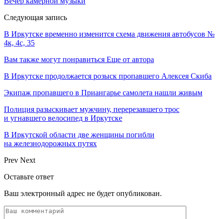
Вечер камерной музыки
Следующая запись
В Иркутске временно изменится схема движения автобусов №
4к, 4с, 35
Вам также могут понравиться
Еще от автора
В Иркутске продолжается розыск пропавшего Алексея Скиба
Экипаж пропавшего в Приангарье самолета нашли живым
Полиция разыскивает мужчину, перерезавшего трос
и угнавшего велосипед в Иркутске
В Иркутской области две женщины погибли
на железнодорожных путях
Prev
Next
Оставьте ответ
Ваш электронный адрес не будет опубликован.