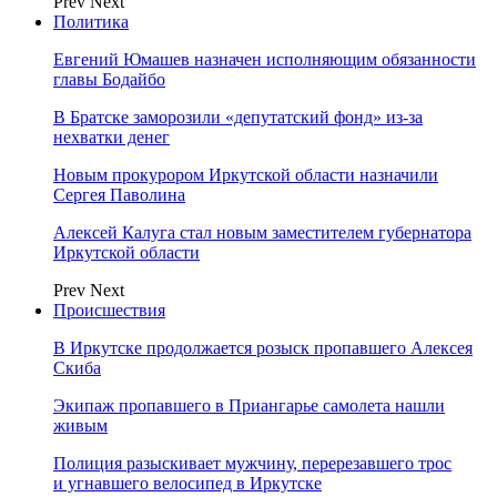
Prev
Next
Политика
Евгений Юмашев назначен исполняющим обязанности
главы Бодайбо
В Братске заморозили «депутатский фонд» из‑за
нехватки денег
Новым прокурором Иркутской области назначили
Сергея Паволина
Алексей Калуга стал новым заместителем губернатора
Иркутской области
Prev
Next
Происшествия
В Иркутске продолжается розыск пропавшего Алексея
Скиба
Экипаж пропавшего в Приангарье самолета нашли
живым
Полиция разыскивает мужчину, перерезавшего трос
и угнавшего велосипед в Иркутске