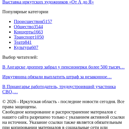
Выставка иркутских художников «От А до Я»
Популярные категории
Происшествия
5157
Общество
3544
Концерты
1663
Транспорт
1050
Театр
841
Культура
607
Выбор читателей:
В Ангарске дроппер забрал у пенсионерки более 500 тысяч…
Иркутянина обязали выплатить штраф за незаконное…
В Приангарье работодатель, трудоустроивший участника
СВО,…
© 2026 - Иркутская область - последние новости сегодня. Все
права защищены.
Свободное копирование и распространение материалов с
нашего сайта разрешено только с указанием активной ссылки
на источник. Указание ссылки также является обязательным
при копировании материалов в социальные сети или