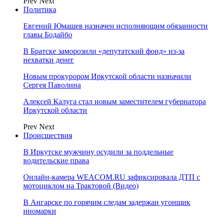
Prev
Next
Политика
Евгений Юмашев назначен исполняющим обязанности
главы Бодайбо
В Братске заморозили «депутатский фонд» из‑за
нехватки денег
Новым прокурором Иркутской области назначили
Сергея Паволина
Алексей Калуга стал новым заместителем губернатора
Иркутской области
Prev
Next
Происшествия
В Иркутске мужчину осудили за поддельные
водительские права
Онлайн-камера WEACOM.RU зафиксировала ДТП с
мотоциклом на Трактовой (Видео)
В Ангарске по горячим следам задержан угонщик
иномарки