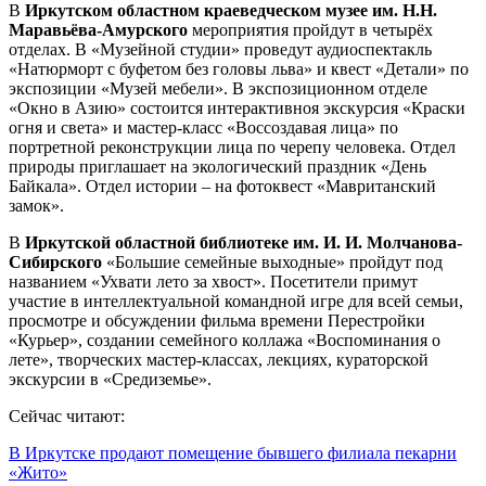
В
Иркутском областном краеведческом музее им. Н.Н.
Маравьёва-Амурского
мероприятия пройдут в четырёх
отделах. В «Музейной студии» проведут аудиоспектакль
«Натюрморт с буфетом без головы льва» и квест «Детали» по
экспозиции «Музей мебели». В экспозиционном отделе
«Окно в Азию» состоится интерактивноя экскурсия «Краски
огня и света» и мастер-класс «Воссоздавая лица» по
портретной реконструкции лица по черепу человека. Отдел
природы приглашает на экологический праздник «День
Байкала». Отдел истории – на фотоквест «Мавританский
замок».
В
Иркутской областной библиотеке им. И. И. Молчанова-
Сибирского
«Большие семейные выходные» пройдут под
названием «Ухвати лето за хвост». Посетители примут
участие в интеллектуальной командной игре для всей семьи,
просмотре и обсуждении фильма времени Перестройки
«Курьер», создании семейного коллажа «Воспоминания о
лете», творческих мастер-классах, лекциях, кураторской
экскурсии в «Средиземье».
Сейчас читают:
В Иркутске продают помещение бывшего филиала пекарни
«Жито»