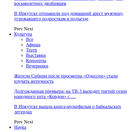
восьмилетних двойняшек
В Иркутске отправили под домашний арест мужчину,
угрожавшего подросткам в подъезде
Prev
Next
Культура
Все
Афиша
Театр
Выставки
Концерты
Вечеринки
Жители Сибири после просмотра «Одиссеи» стали
изучать античность
Долгожданная премьера: на ТВ-3 выходит третий сезон
народного хита «Кордон» с …
В Иркутске вышла книга-мультфильм о байкальских
легендах
Prev
Next
Наука