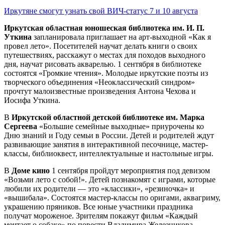
Иркутяне смогут узнать свой ВИЧ-статус 7 и 10 августа
Иркутская областная юношеская библиотека им. И. П.
Уткина
запланировала приглашает на арт-выходной «Как я
провел лето». Посетителей научат делать книги о своих
путешествиях, расскажут о местах для походов выходного
дня, научат рисовать акварелью. 1 сентября в библиотеке
состоятся «Громкие чтения». Молодые иркутские поэты из
творческого объединения «Неоклассический синдром»
прочтут малоизвестные произведения Антона Чехова и
Иосифа Уткина.
В
Иркутской областной детской библиотеке им. Марка
Сергеева
«Большие семейные выходные» приурочены ко
Дню знаний и Году семьи в России. Детей и родителей ждут
развивающие занятия в интерактивной песочнице, мастер-
классы, библиоквест, интеллектуальные и настольные игры.
В
Доме кино
1 сентября пройдут мероприятия под девизом
«Возьми лето с собой!». Детей познакомят с играми, которые
любили их родители — это «классики», «резиночка» и
«вышибала». Состоятся мастер-классы по оригами, аквагриму,
украшению пряников. Все юные участники праздника
получат мороженое. Зрителям покажут фильм «Каждый
мечтает о собаке» по повести Владимира Железникова,