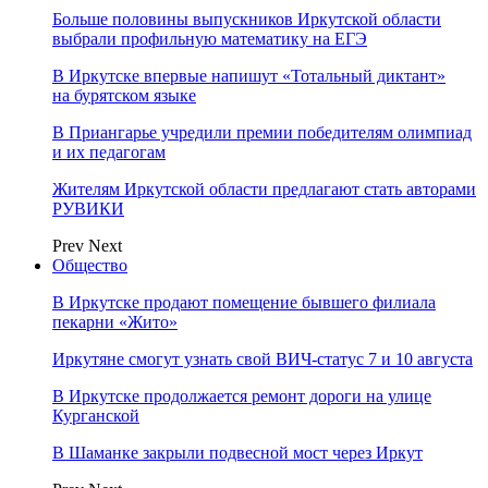
Больше половины выпускников Иркутской области
выбрали профильную математику на ЕГЭ
В Иркутске впервые напишут «Тотальный диктант»
на бурятском языке
В Приангарье учредили премии победителям олимпиад
и их педагогам
Жителям Иркутской области предлагают стать авторами
РУВИКИ
Prev
Next
Общество
В Иркутске продают помещение бывшего филиала
пекарни «Жито»
Иркутяне смогут узнать свой ВИЧ-статус 7 и 10 августа
В Иркутске продолжается ремонт дороги на улице
Курганской
В Шаманке закрыли подвесной мост через Иркут