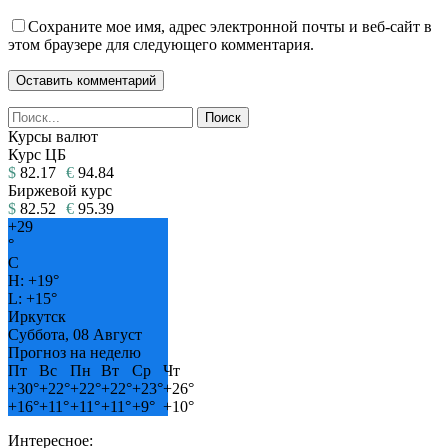
Сохраните мое имя, адрес электронной почты и веб-сайт в
этом браузере для следующего комментария.
Курсы валют
Курс ЦБ
$
82.17
€
94.84
Биржевой курс
$
82.52
€
95.39
+
29
°
C
H:
+
19°
L:
+
15°
Иркутск
Суббота, 08 Август
Прогноз на неделю
Пт
Вс
Пн
Вт
Ср
Чт
+
30°
+
22°
+
22°
+
22°
+
23°
+
26°
+
16°
+
11°
+
11°
+
11°
+
9°
+
10°
Интересное: