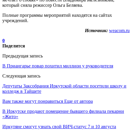
который сняла режиссер Ольга Беляева.
Полные программы мероприятий находятся на сайтах
учреждений.
Источник:
weacom.ru
0
Поделится
Предыдущая запись
В Приангарье повар похитил миллион у руководителя
Следующая запись
Депутаты Заксобрания Иркутской области посетили школу и
колледж в Тайшете
Вам также могут понравиться
Еще от автора
В Иркутске продают помещение бывшего филиала пекарни
«Жито»
Иркутяне смогут узнать свой ВИЧ-статус 7 и 10 августа