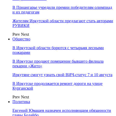
В Приангарье учредили премии победителям олимпиад
и их педагогам
Жителям Иркутской области предлагают стать авторами
РУВИКИ
Prev
Next
Общество
В Иркутской области борются с четырьмя лесными
пожарами
В Иркутске продают помещение бывшего филиала
пекарни «Жито»
Иркутяне смогут узнать свой ВИЧ-статус 7 и 10 августа
В Иркутске продолжается ремонт дороги на улице
Курганской
Prev
Next
Политика
Евгений Юмашев назначен исполняющим обязанности
главы Бодайбо