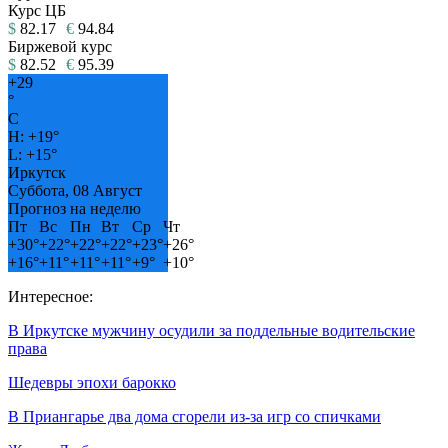
Курс ЦБ
$
82.17
€
94.84
Биржевой курс
$
82.52
€
95.39
+
29
°
C
H:
+
19°
L:
+
15°
Иркутск
Суббота, 08 Август
Прогноз на неделю
Пт
Вс
Пн
Вт
Ср
Чт
+
30°
+
22°
+
22°
+
22°
+
23°
+
26°
+
16°
+
11°
+
11°
+
11°
+
9°
+
10°
Интересное:
В Иркутске мужчину осудили за поддельные водительские
права
Шедевры эпохи барокко
В Приангарье два дома сгорели из-за игр со спичками