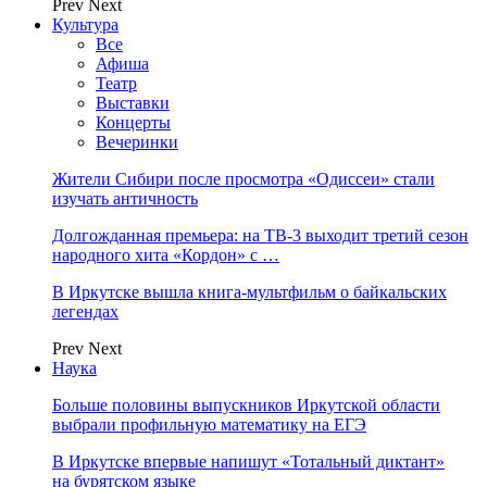
Prev
Next
Культура
Все
Афиша
Театр
Выставки
Концерты
Вечеринки
Жители Сибири после просмотра «Одиссеи» стали
изучать античность
Долгожданная премьера: на ТВ-3 выходит третий сезон
народного хита «Кордон» с …
В Иркутске вышла книга-мультфильм о байкальских
легендах
Prev
Next
Наука
Больше половины выпускников Иркутской области
выбрали профильную математику на ЕГЭ
В Иркутске впервые напишут «Тотальный диктант»
на бурятском языке