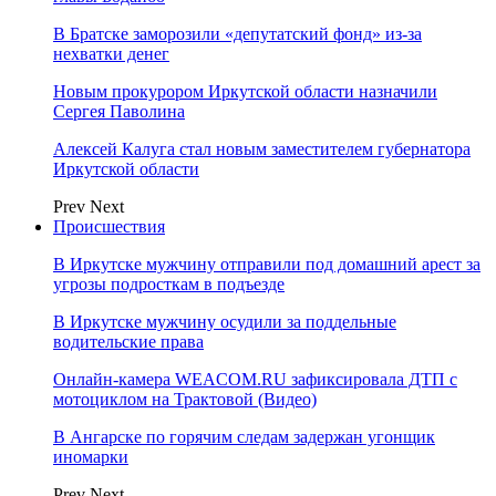
В Братске заморозили «депутатский фонд» из‑за
нехватки денег
Новым прокурором Иркутской области назначили
Сергея Паволина
Алексей Калуга стал новым заместителем губернатора
Иркутской области
Prev
Next
Происшествия
В Иркутске мужчину отправили под домашний арест за
угрозы подросткам в подъезде
В Иркутске мужчину осудили за поддельные
водительские права
Онлайн-камера WEACOM.RU зафиксировала ДТП с
мотоциклом на Трактовой (Видео)
В Ангарске по горячим следам задержан угонщик
иномарки
Prev
Next