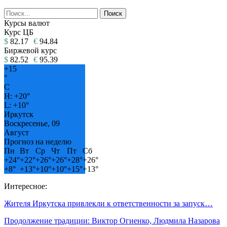
Курсы валют
Курс ЦБ
$
82.17
€
94.84
Биржевой курс
$
82.52
€
95.39
+
15
°
C
H:
+
20°
L:
+
10°
Иркутск
Воскресенье, 09
Август
Прогноз на неделю
Пн
Вт
Ср
Чт
Пт
Сб
+
24°
+
22°
+
26°
+
26°
+
28°
+
26°
+
8°
+
13°
+
10°
+
10°
+
15°
+
13°
Интересное:
Жителя Иркутска привлекли к ответственности за запуск…
Продолжение традиции: Виктор Огиенко, Людмила Назарова