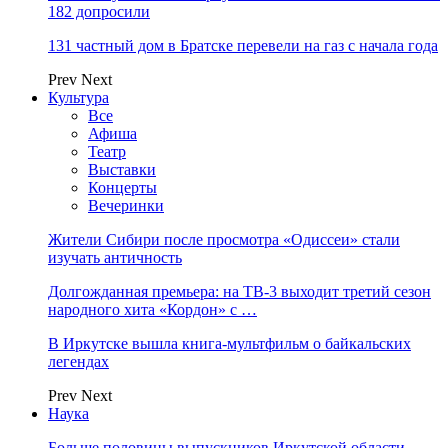
182 допросили
131 частный дом в Братске перевели на газ с начала года
Prev
Next
Культура
Все
Афиша
Театр
Выставки
Концерты
Вечеринки
Жители Сибири после просмотра «Одиссеи» стали
изучать античность
Долгожданная премьера: на ТВ-3 выходит третий сезон
народного хита «Кордон» с …
В Иркутске вышла книга-мультфильм о байкальских
легендах
Prev
Next
Наука
Больше половины выпускников Иркутской области