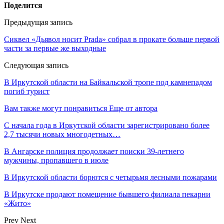
Поделится
Предыдущая запись
Сиквел «Дьявол носит Prada» собрал в прокате больше первой
части за первые же выходные
Следующая запись
В Иркутской области на Байкальской тропе под камнепадом
погиб турист
Вам также могут понравиться
Еще от автора
С начала года в Иркутской области зарегистрировано более
2,7 тысячи новых многодетных…
В Ангарске полиция продолжает поиски 39-летнего
мужчины, пропавшего в июле
В Иркутской области борются с четырьмя лесными пожарами
В Иркутске продают помещение бывшего филиала пекарни
«Жито»
Prev
Next