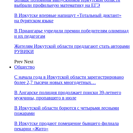
выбрали профильную математику на ЕГЭ
В Иркутске впервые напишут «Тотальный диктант»
на бурятском языке
В Приангарье учредили премии победителям олимпиад
и их педагогам
Жителям Иркутской области предлагают стать авторами
РУВИКИ
Prev
Next
Общество
С начала года в Иркутской области зарегистрировано
более 2,7 тысячи новых многодетных…
В Ангарске полиция продолжает поиски 39-летнего
мужчины, пропавшего в июле
В Иркутской области борются с четырьмя лесными
пожарами
В Иркутске продают помещение бывшего филиала
пекарни «Жито»