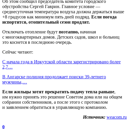
Об этом сообщил председатель комитета городского
обустройства Сергей Гаврин. Главное условие —
среднесуточная температура воздуха должна держаться выше
+8 градусов как минимум пять дней подряд.
Если погода
испортится, отопительный сезон продлят.
Отключать отопление будут
поэтапно,
начиная
с
многоквартирных домов. Детских садов, школ и больниц
это коснется в последнюю очередь.
Сейчас читают:
С начала года в Иркутской области зарегистрировано более
2,7…
В Ангарске полиция продолжает поиски 39-летнего
мужчины,…
Если жильцы хотят прекратить подачу тепла раньше
,
им нужно принять это решение Советом дома или на общем
собрании собственников, а после этого с протоколом
и заявлением обратиться в управляющую компанию.
Источник:
weacom.ru
0