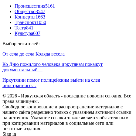
Происшествия
5161
Общество
3547
Концерты
1663
Транспорт
1050
Театр
841
Культура
607
Выбор читателей:
От села до села Коляда весела
Ко Дню пожилого человека иркутянам покажут
документальный…
Иркутянин помог полицейским выйти на след
иностранного…
© 2026 - Иркутская область - последние новости сегодня. Все
права защищены.
Свободное копирование и распространение материалов с
нашего сайта разрешено только с указанием активной ссылки
на источник. Указание ссылки также является обязательным
при копировании материалов в социальные сети или
печатные издания.
Sign in