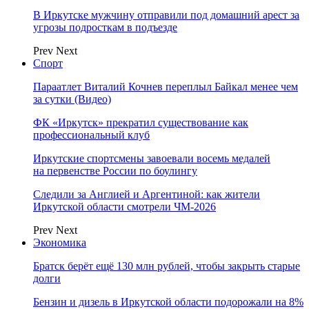
В Иркутске мужчину отправили под домашний арест за
угрозы подросткам в подъезде
Prev
Next
Спорт
Параатлет Виталий Кочнев переплыл Байкал менее чем
за сутки (Видео)
ФК «Иркутск» прекратил существование как
профессиональный клуб
Иркутские спортсмены завоевали восемь медалей
на первенстве России по боулингу
Следили за Англией и Аргентиной: как жители
Иркутской области смотрели ЧМ-2026
Prev
Next
Экономика
Братск берёт ещё 130 млн рублей, чтобы закрыть старые
долги
Бензин и дизель в Иркутской области подорожали на 8%