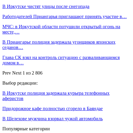
В Иркутске чистят улицы после снегопада
Работодателей Приангарья приглашают принять участие в…
МЧС: в Иркутской области потушили открытый огонь на
месте,…
В Приангарье полиция задержала угонщиков японских
седанов…
Глава СК взял на контроль ситуацию с разваливающимся
домом в…
Prev
Next
1 из 2 806
Выбор редакции:
В Иркутске полиция задержала курьера телефонных
аферистов
Придорожное кафе полностью сгорело в Баяндае
В Шелехове мужчина взорвал чужой автомобиль
Популярные категории