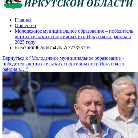
Главная
Общество
Молодежное муниципальное образование – победитель
летних сельских спортивных игр Иркутского района в
2025 году
b7ea7bf6f9b2ddd7a47da7c772353195
Вернуться к "Молодежное муниципальное образование –
победитель летних сельских спортивных игр Иркутского
района в…"