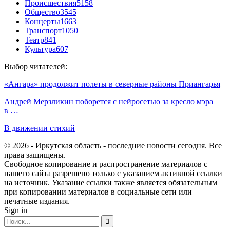
Происшествия
5158
Общество
3545
Концерты
1663
Транспорт
1050
Театр
841
Культура
607
Выбор читателей:
«Ангара» продолжит полеты в северные районы Приангарья
Андрей Мерзликин поборется с нейросетью за кресло мэра
в …
В движении стихий
© 2026 - Иркутская область - последние новости сегодня. Все
права защищены.
Свободное копирование и распространение материалов с
нашего сайта разрешено только с указанием активной ссылки
на источник. Указание ссылки также является обязательным
при копировании материалов в социальные сети или
печатные издания.
Sign in