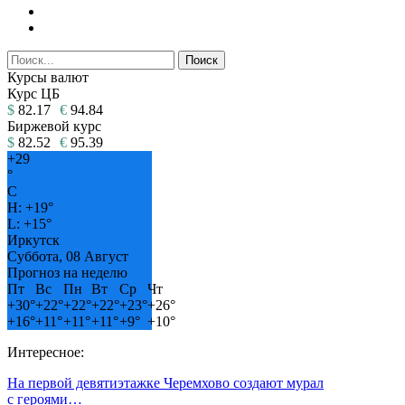
Курсы валют
Курс ЦБ
$
82.17
€
94.84
Биржевой курс
$
82.52
€
95.39
+
29
°
C
H:
+
19°
L:
+
15°
Иркутск
Суббота, 08 Август
Прогноз на неделю
Пт
Вс
Пн
Вт
Ср
Чт
+
30°
+
22°
+
22°
+
22°
+
23°
+
26°
+
16°
+
11°
+
11°
+
11°
+
9°
+
10°
Интересное:
На первой девятиэтажке Черемхово создают мурал
с героями…