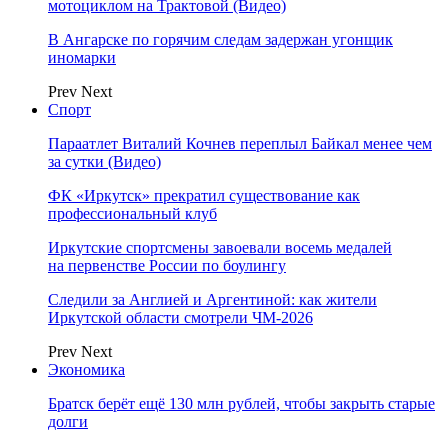
мотоциклом на Трактовой (Видео)
В Ангарске по горячим следам задержан угонщик
иномарки
Prev
Next
Спорт
Параатлет Виталий Кочнев переплыл Байкал менее чем
за сутки (Видео)
ФК «Иркутск» прекратил существование как
профессиональный клуб
Иркутские спортсмены завоевали восемь медалей
на первенстве России по боулингу
Следили за Англией и Аргентиной: как жители
Иркутской области смотрели ЧМ-2026
Prev
Next
Экономика
Братск берёт ещё 130 млн рублей, чтобы закрыть старые
долги