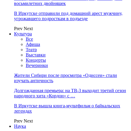
восьмилетних двойняшек
В Иркутске отправили под домашний арест мужчину,
угрожавшего подросткам в подъезде
Prev
Next
Культура
Все
Афиша
Театр
Выставки
Концерты
Вечеринки
Жители Сибири после просмотра «Одиссеи» стали
изучать античность
Долгожданная премьера: на ТВ-3 выходит третий сезон
народного хита «Кордон» с …
В Иркутске вышла книга-мультфильм о байкальских
легендах
Prev
Next
Наука