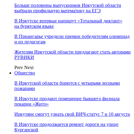
Больше половины выпускников Иркутской области
выбрали профильную математику на ЕГЭ
В Иркутске впервые напишут «Тотальный диктант»
на бурятском языке
В Приангарье учредили премии победителям олимпиад
и их педагогам
Жителям Иркутской области предлагают стать авторами
РУВИКИ
Prev
Next
Общество
В Иркутской области борются с четырьмя лесными
пожарами
В Иркутске продают помещение бывшего филиала
пекарни «Жито»
Иркутяне смогут узнать свой ВИЧ-статус 7 и 10 августа
В Иркутске продолжается ремонт дороги на улице
Курганской