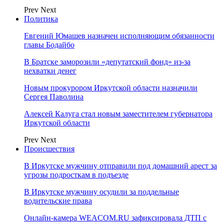
Prev
Next
Политика
Евгений Юмашев назначен исполняющим обязанности
главы Бодайбо
В Братске заморозили «депутатский фонд» из‑за
нехватки денег
Новым прокурором Иркутской области назначили
Сергея Паволина
Алексей Калуга стал новым заместителем губернатора
Иркутской области
Prev
Next
Происшествия
В Иркутске мужчину отправили под домашний арест за
угрозы подросткам в подъезде
В Иркутске мужчину осудили за поддельные
водительские права
Онлайн-камера WEACOM.RU зафиксировала ДТП с