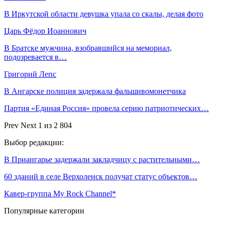
В Иркутской области девушка упала со скалы, делая фото
Царь Фёдор Иоаннович
В Братске мужчина, взобравшийся на мемориал,
подозревается в…
Григорий Лепс
В Ангарске полиция задержала фальшивомонетчика
Партия «Единая Россия» провела серию патриотических…
Prev
Next
1 из 2 804
Выбор редакции:
В Приангарье задержали закладчицу с растительными…
60 зданий в селе Верхоленск получат статус объектов…
Кавер-группа My Rock Channel*
Популярные категории