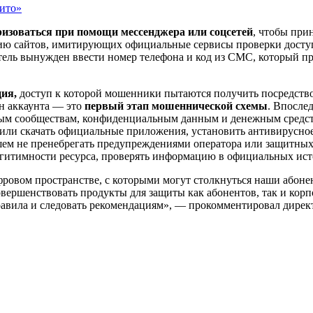
ито»
ризоваться при помощи мессенджера или соцсетей
, чтобы при
рию сайтов, имитирующих официальные сервисы проверки доступ
тель вынужден ввести номер телефона и код из СМС, который пр
ия,
доступ к которой мошенники пытаются получить посредством
он аккаунта — это
первый этап мошеннической схемы
. Впосле
рытым сообществам, конфиденциальным данным и денежным средс
а или скачать официальные приложения, установить антивирусно
ейшем не пренебрегать предупреждениями оператора или защитны
легитимности ресурса, проверять информацию в официальных ист
ровом пространстве, с которыми могут столкнуться наши абон
вершенствовать продукты для защиты как абонентов, так и ко
правила и следовать рекомендациям», — прокомментировал дире