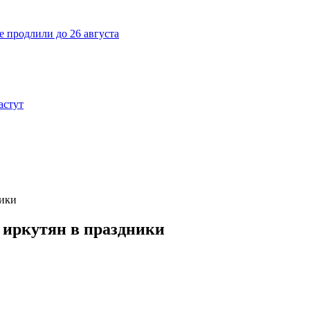
е продлили до 26 августа
астут
ники
 иркутян в праздники