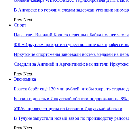
Онлайн-камера WEACOM.RU зафиксировала ДТП с мотоц
В Ангарске по горячим следам задержан угонщик инома
Prev
Next
Спорт
Параатлет Виталий Кочнев переплыл Байкал менее чем за
ФК «Иркутск» прекратил существование как профессион
Иркутские спортсмены завоевали восемь медалей на перв
Следили за Англией и Аргентиной: как жители Иркутско
Prev
Next
Экономика
Братск берёт ещё 130 млн рублей, чтобы закрыть старые 
Бензин и дизель в Иркутской области подорожали на 8% 
УФАС проверяет цены на бензин в Иркутской области
В Тулуне запустили новый завод по производству рапсов
Prev
Next