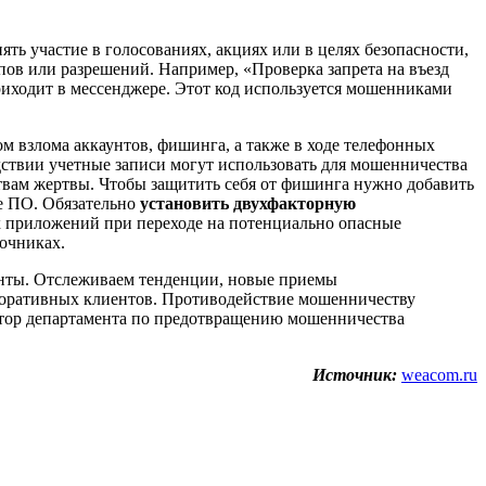
нять участие в голосованиях, акциях или в целях безопасности,
ов или разрешений. Например, «Проверка запрета на въезд
иходит в мессенджере. Этот код используется мошенниками
 взлома аккаунтов, фишинга, а также в ходе телефонных
дствии учетные записи могут использовать для мошенничества
твам жертвы. Чтобы защитить себя от фишинга нужно добавить
е ПО. Обязательно
установить двухфакторную
х приложений при переходе на потенциально опасные
очниках.
енты. Отслеживаем тенденции, новые приемы
рпоративных клиентов. Противодействие мошенничеству
ктор департамента по предотвращению мошенничества
Источник:
weacom.ru