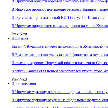
В Иркутской области борются с четырьмя лесными пожа
В Иркутске продают помещение бывшего филиала пекар
Иркутяне смогут узнать свой ВИЧ-статус 7 и 10 августа
В Иркутске продолжается ремонт дороги на улице Курга
Prev
Next
Политика
Евгений Юмашев назначен исполняющим обязанности гл
В Братске заморозили «депутатский фонд» из‑за нехватки
Новым прокурором Иркутской области назначили Сергея
Алексей Калуга стал новым заместителем губернатора Ир
Prev
Next
Происшествия
В Иркутске мужчину отправили под домашний арест за у
В Иркутске мужчину осудили за поддельные водительски