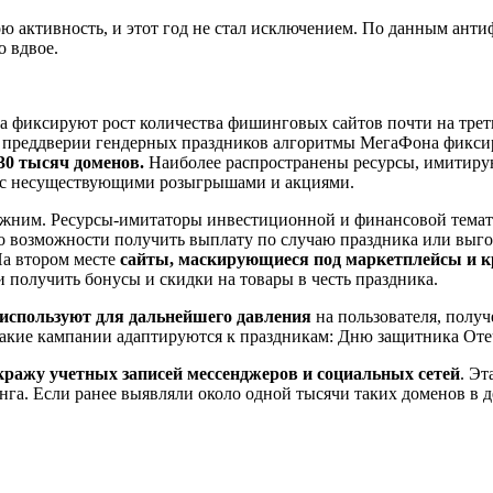
 активность, и этот год не стал исключением. По данным ан
 вдвое.
иксируют рост количества фишинговых сайтов почти на треть, 
в преддверии гендерных праздников алгоритмы МегаФона фикси
30 тысяч доменов.
Наиболее распространены ресурсы, имитиру
ы с несуществующими розыгрышами и акциями.
жним. Ресурсы-имитаторы инвестиционной и финансовой тема
о возможности получить выплату по случаю праздника или выго
На втором месте
сайты, маскирующиеся под маркетплейсы и 
получить бонусы и скидки на товары в честь праздника.
используют для дальнейшего давления
на пользователя, полу
о такие кампании адаптируются к праздникам: Дню защитника О
кражу учетных записей мессенджеров и социальных сетей
. Эт
га. Если ранее выявляли около одной тысячи таких доменов в де