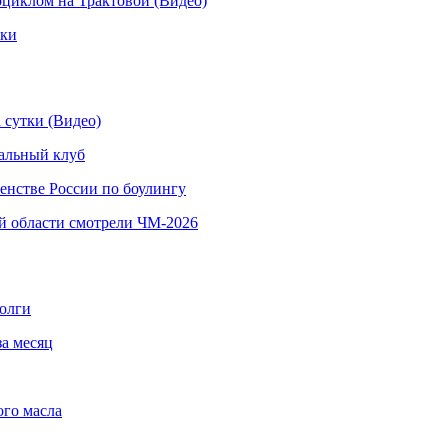
иклом на Трактовой (Видео)
рки
 сутки (Видео)
альный клуб
енстве России по боулингу
й области смотрели ЧМ-2026
долги
за месяц
ого масла