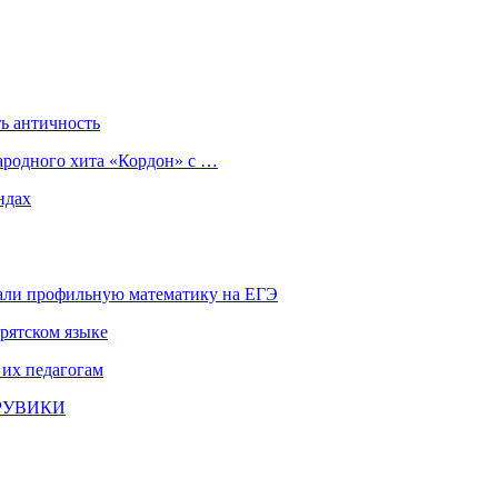
ь античность
ародного хита «Кордон» с …
ндах
али профильную математику на ЕГЭ
рятском языке
 их педагогам
и РУВИКИ