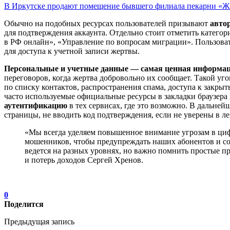
В Иркутске продают помещение бывшего филиала пекарни «Ж
Обычно на подобных ресурсах пользователей призывают
авто
для подтверждения аккаунта. Отдельно стоит отметить катего
в РФ онлайн», «Управление по вопросам миграции». Пользова
для доступа к учетной записи жертвы.
Персональные и учетные данные — самая ценная информац
переговоров, когда жертва добровольно их сообщает. Такой уг
по списку контактов, распространения спама, доступа к зак
часто используемые официальные ресурсы в закладки браузер
аутентификацию
в тех сервисах, где это возможно. В дальн
страницы, не вводить код подтверждения, если не уверены в 
«Мы всегда уделяем повышенное внимание угрозам в циф
мошенников, чтобы предупреждать наших абонентов и со
ведется на разных уровнях, но важно помнить простые 
и потерь доходов Сергей Хренов.
0
Поделится
Предыдущая запись