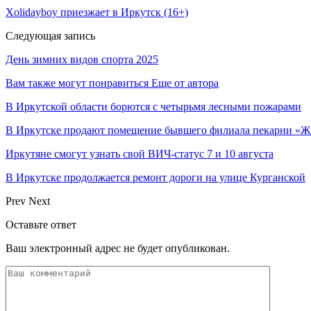
Xolidayboy приезжает в Иркутск (16+)
Следующая запись
День зимних видов спорта 2025
Вам также могут понравиться
Еще от автора
В Иркутской области борются с четырьмя лесными пожарами
В Иркутске продают помещение бывшего филиала пекарни «Ж
Иркутяне смогут узнать свой ВИЧ-статус 7 и 10 августа
В Иркутске продолжается ремонт дороги на улице Курганской
Prev
Next
Оставьте ответ
Ваш электронный адрес не будет опубликован.