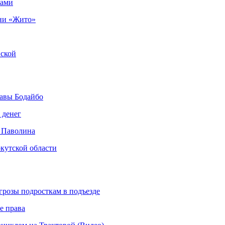
рами
ни «Жито»
нской
авы Бодайбо
 денег
 Паволина
кутской области
грозы подросткам в подъезде
е права