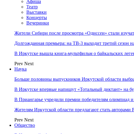
Афиша
Театр
Выставки
Концерты
Вечеринки
Жители Сибири после просмотра «Одиссеи» стали изучат
Долгожданная премьера: на ТВ-3 выходит третий сезон н
В Иркутске вышла книга-мультфильм о байкальских леге
Prev
Next
Наука
Больше половины выпускников Иркутской области выбр
В Иркутске впервые напишут «Тотальный диктант» на бу
В Приангарье учредили премии победителям олимпиад и
Жителям Иркутской области предлагают стать авторам
Prev
Next
Общество