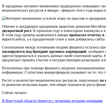
В праздники интернет-мошенники традиционно повышают свою
мошеннических ресурсов в январе—феврале этого года выросло
Обычно в преддверии праздников защитные решения МегаФона ф
двукратный рост.
В прошлом году в новогодние каникулы и 
В этом году уровень выявления в январе
превысил отметку в 
маркетплейсы, а в праздничный сезон к ним добавились сайт
Соотношение между основными видами фишинга осталось пре
маскируются под брендинг крупных корпораций
, сообщают 
зарегистрироваться и указать данные своей платежной карты. 
предлагают принять участие в несуществующем розыгрыше или 
Полученные при помощи фишинга сведения злоумышленники
информации. Статистика января-февраля указывает на то, чт
Растет и количество мошеннических ресурсов, нацеленных
на 
ее развития несколько выше, чем общие показатели роста фишин
Сейчас читают:
В Иркутской области борются с четырьмя лесными пожарами