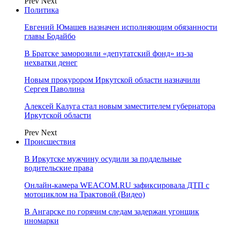
Prev
Next
Политика
Евгений Юмашев назначен исполняющим обязанности
главы Бодайбо
В Братске заморозили «депутатский фонд» из‑за
нехватки денег
Новым прокурором Иркутской области назначили
Сергея Паволина
Алексей Калуга стал новым заместителем губернатора
Иркутской области
Prev
Next
Происшествия
В Иркутске мужчину осудили за поддельные
водительские права
Онлайн-камера WEACOM.RU зафиксировала ДТП с
мотоциклом на Трактовой (Видео)
В Ангарске по горячим следам задержан угонщик
иномарки