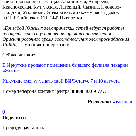
света произошло на улицах Альпийская, Андреева,
Красноярская, Култукская, Лагерный, Лызина, Плодово-
ягодный, Угольный, Ушаковская, а также у части домов
в СНТ Сибиряк и СНТ 4-й Пятилетки
«Бригадой Южных электрических сетей ведутся работы
по определению и устранению причины отключения.
Ориентировочное время восстановления электроснабжения
15:00
»,
— уточняют энергетики.
Сейчас читают:
В Иркутске продают помещение бывшего филиала пекарни
«Жито»
Иркутяне смогут узнать свой ВИЧ-статус 7 и 10 августа
Номер телефона контакт-центра:
8-800-100-9-777
.
Источник:
weacom.ru
0
Поделится
Предыдущая запись