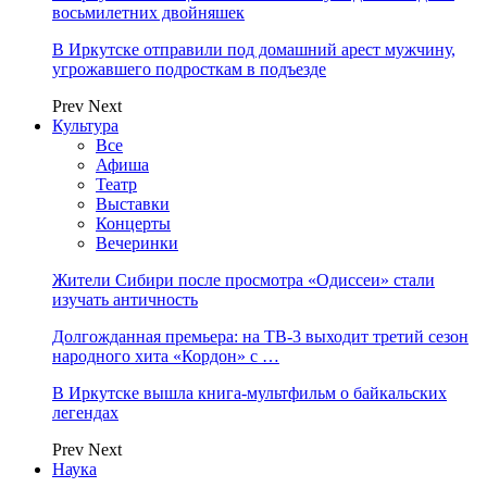
восьмилетних двойняшек
В Иркутске отправили под домашний арест мужчину,
угрожавшего подросткам в подъезде
Prev
Next
Культура
Все
Афиша
Театр
Выставки
Концерты
Вечеринки
Жители Сибири после просмотра «Одиссеи» стали
изучать античность
Долгожданная премьера: на ТВ-3 выходит третий сезон
народного хита «Кордон» с …
В Иркутске вышла книга-мультфильм о байкальских
легендах
Prev
Next
Наука