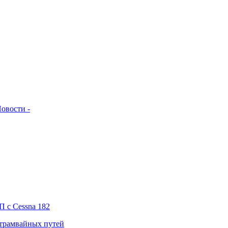
овости -
П с Cessna 182
 трамвайных путей