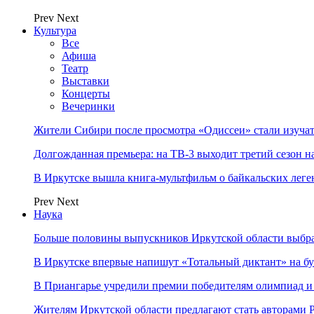
Prev
Next
Культура
Все
Афиша
Театр
Выставки
Концерты
Вечеринки
Жители Сибири после просмотра «Одиссеи» стали изучат
Долгожданная премьера: на ТВ-3 выходит третий сезон н
В Иркутске вышла книга-мультфильм о байкальских леге
Prev
Next
Наука
Больше половины выпускников Иркутской области выбр
В Иркутске впервые напишут «Тотальный диктант» на бу
В Приангарье учредили премии победителям олимпиад и
Жителям Иркутской области предлагают стать авторам