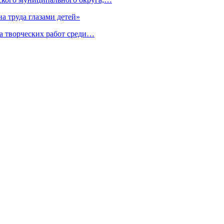
а труда глазами детей»
а творческих работ среди…