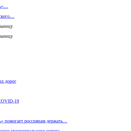
нь»…
тского…
ых дорог
 COVID-19
ь» помогает россиянам держать…
ского муниципального округа,…