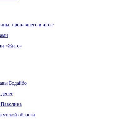
чины, пропавшего в июле
рами
ни «Жито»
авы Бодайбо
 денег
 Паволина
кутской области