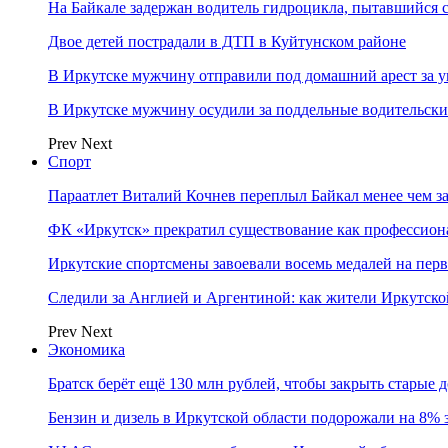
На Байкале задержан водитель гидроцикла, пытавшийся
Двое детей пострадали в ДТП в Куйтунском районе
В Иркутске мужчину отправили под домашний арест за у
В Иркутске мужчину осудили за поддельные водительски
Prev
Next
Спорт
Параатлет Виталий Кочнев переплыл Байкал менее чем за
ФК «Иркутск» прекратил существование как профессион
Иркутские спортсмены завоевали восемь медалей на перв
Следили за Англией и Аргентиной: как жители Иркутско
Prev
Next
Экономика
Братск берёт ещё 130 млн рублей, чтобы закрыть старые 
Бензин и дизель в Иркутской области подорожали на 8% 