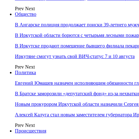
Prev
Next
Общество
В Ангарске полиция продолжает поиски 39-летнего муж
В Иркутской области борются с четырьмя лесными пожа
В Иркутске продают помещение бывшего филиала пекар
Иркутяне смогут узнать свой ВИЧ-статус 7 и 10 августа
Prev
Next
Политика
Евгений Юмашев назначен исполняющим обязанности гл
В Братске заморозили «депутатский фонд» из‑за нехватки
Новым прокурором Иркутской области назначили Сергея
Алексей Калуга стал новым заместителем губернатора Ир
Prev
Next
Происшествия