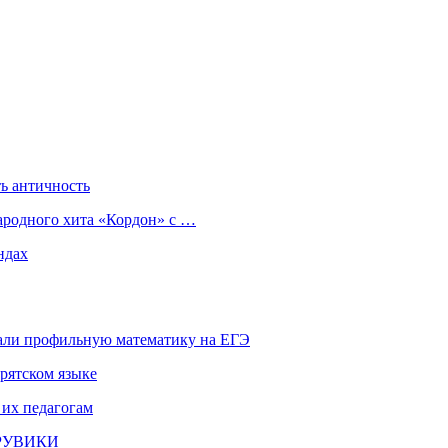
ь античность
ародного хита «Кордон» с …
ндах
али профильную математику на ЕГЭ
рятском языке
 их педагогам
и РУВИКИ