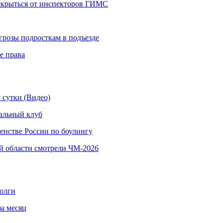
 скрыться от инспекторов ГИМС
грозы подросткам в подъезде
е права
 сутки (Видео)
альный клуб
енстве России по боулингу
й области смотрели ЧМ-2026
долги
за месяц