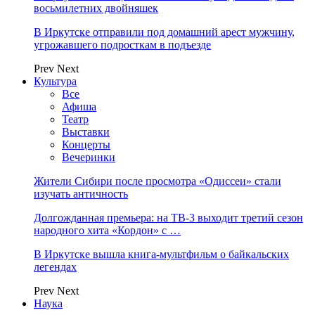
восьмилетних двойняшек
В Иркутске отправили под домашний арест мужчину,
угрожавшего подросткам в подъезде
Prev
Next
Культура
Все
Афиша
Театр
Выставки
Концерты
Вечеринки
Жители Сибири после просмотра «Одиссеи» стали
изучать античность
Долгожданная премьера: на ТВ-3 выходит третий сезон
народного хита «Кордон» с …
В Иркутске вышла книга-мультфильм о байкальских
легендах
Prev
Next
Наука