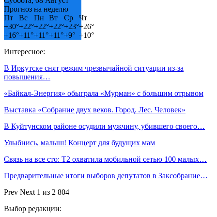
Суббота, 08 Август
Прогноз на неделю
Пт
Вс
Пн
Вт
Ср
Чт
+
30°
+
22°
+
22°
+
22°
+
23°
+
26°
+
16°
+
11°
+
11°
+
11°
+
9°
+
10°
Интересное:
В Иркутске снят режим чрезвычайной ситуации из-за
повышения…
«Байкал-Энергия» обыграла «Мурман» с большим отрывом
Выставка «Собрание двух веков. Город. Лес. Человек»
В Куйтунском районе осудили мужчину, убившего своего…
Улыбнись, малыш! Концерт для будущих мам
Связь на все сто: Т2 охватила мобильной сетью 100 малых…
Предварительные итоги выборов депутатов в Заксобрание…
Prev
Next
1 из 2 804
Выбор редакции: