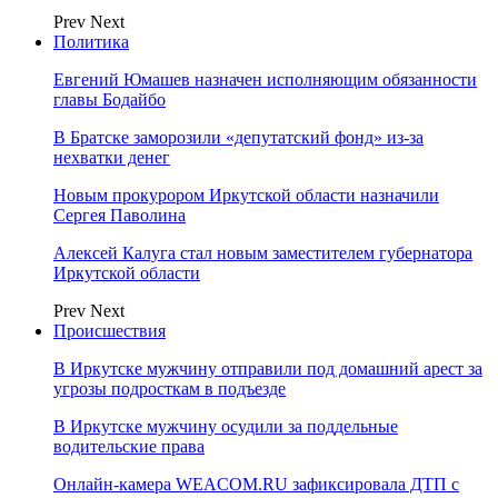
Prev
Next
Политика
Евгений Юмашев назначен исполняющим обязанности
главы Бодайбо
В Братске заморозили «депутатский фонд» из‑за
нехватки денег
Новым прокурором Иркутской области назначили
Сергея Паволина
Алексей Калуга стал новым заместителем губернатора
Иркутской области
Prev
Next
Происшествия
В Иркутске мужчину отправили под домашний арест за
угрозы подросткам в подъезде
В Иркутске мужчину осудили за поддельные
водительские права
Онлайн-камера WEACOM.RU зафиксировала ДТП с