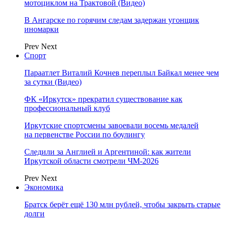
мотоциклом на Трактовой (Видео)
В Ангарске по горячим следам задержан угонщик
иномарки
Prev
Next
Спорт
Параатлет Виталий Кочнев переплыл Байкал менее чем
за сутки (Видео)
ФК «Иркутск» прекратил существование как
профессиональный клуб
Иркутские спортсмены завоевали восемь медалей
на первенстве России по боулингу
Следили за Англией и Аргентиной: как жители
Иркутской области смотрели ЧМ-2026
Prev
Next
Экономика
Братск берёт ещё 130 млн рублей, чтобы закрыть старые
долги