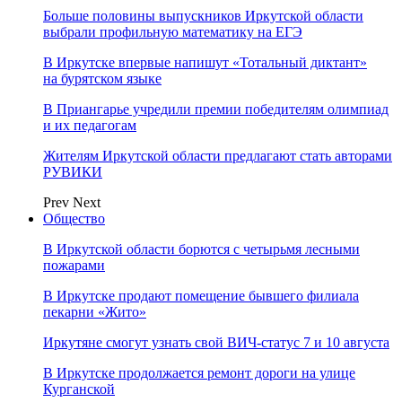
Больше половины выпускников Иркутской области
выбрали профильную математику на ЕГЭ
В Иркутске впервые напишут «Тотальный диктант»
на бурятском языке
В Приангарье учредили премии победителям олимпиад
и их педагогам
Жителям Иркутской области предлагают стать авторами
РУВИКИ
Prev
Next
Общество
В Иркутской области борются с четырьмя лесными
пожарами
В Иркутске продают помещение бывшего филиала
пекарни «Жито»
Иркутяне смогут узнать свой ВИЧ-статус 7 и 10 августа
В Иркутске продолжается ремонт дороги на улице
Курганской