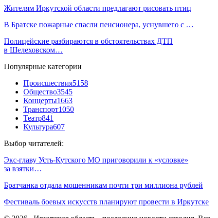
Жителям Иркутской области предлагают рисовать птиц
В Братске пожарные спасли пенсионера, уснувшего с …
Полицейские разбираются в обстоятельствах ДТП
в Шелеховском…
Популярные категории
Происшествия
5158
Общество
3545
Концерты
1663
Транспорт
1050
Театр
841
Культура
607
Выбор читателей:
Экс-главу Усть-Кутского МО приговорили к «условке»
за взятки…
Братчанка отдала мошенникам почти три миллиона рублей
Фестиваль боевых искусств планируют провести в Иркутске