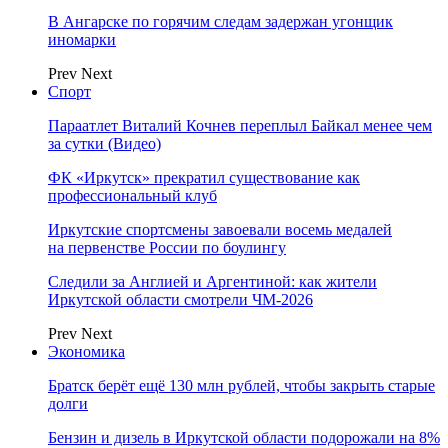
В Ангарске по горячим следам задержан угонщик
иномарки
Prev
Next
Спорт
Параатлет Виталий Кочнев переплыл Байкал менее чем
за сутки (Видео)
ФК «Иркутск» прекратил существование как
профессиональный клуб
Иркутские спортсмены завоевали восемь медалей
на первенстве России по боулингу
Следили за Англией и Аргентиной: как жители
Иркутской области смотрели ЧМ-2026
Prev
Next
Экономика
Братск берёт ещё 130 млн рублей, чтобы закрыть старые
долги
Бензин и дизель в Иркутской области подорожали на 8%