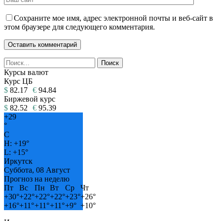
Сохраните мое имя, адрес электронной почты и веб-сайт в
этом браузере для следующего комментария.
Курсы валют
Курс ЦБ
$
82.17
€
94.84
Биржевой курс
$
82.52
€
95.39
+
29
°
C
H:
+
19°
L:
+
15°
Иркутск
Суббота, 08 Август
Прогноз на неделю
Пт
Вс
Пн
Вт
Ср
Чт
+
30°
+
22°
+
22°
+
22°
+
23°
+
26°
+
16°
+
11°
+
11°
+
11°
+
9°
+
10°