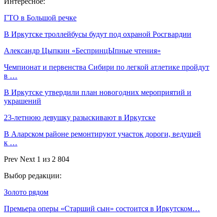
Интересное:
ГТО в Большой речке
В Иркутске троллейбусы будут под охраной Росгвардии
Александр Цыпкин «БеспринцЫпные чтения»
Чемпионат и первенства Сибири по легкой атлетике пройдут
в …
В Иркутске утвердили план новогодних мероприятий и
украшений
23-летнюю девушку разыскивают в Иркутске
В Аларском районе ремонтируют участок дороги, ведущей
к …
Prev
Next
1 из 2 804
Выбор редакции:
Золото рядом
Премьера оперы «Старший сын» состоится в Иркутском…