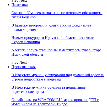
Prev
Next
Политика
Евгений Юмашев назначен исполняющим обязанности
главы Бодайбо
В Братске заморозили «депутатский фонд» из‑за
нехватки денег
Новым прокурором Иркутской области назначили
Сергея Паволина
Алексей Калуга стал новым заместителем губернатора
Иркутской области
Prev
Next
Происшествия
В Иркутске мужчину отправили под домашний арест за
угрозы подросткам в подъезде
В Иркутске мужчину осудили за поддельные
водительские права
Онлайн-камера WEACOM.RU зафиксировала ДТП с
мотоциклом на Трактовой (Видео)