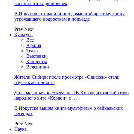
восьмилетних двойняшек
В Иркутске отправили под домашний арест мужчину,
угрожавшего подросткам в подъезде
Prev
Next
Культура
Все
Афиша
Театр
Выставки
Концерты
Вечеринки
Жители Сибири после просмотра «Одиссеи» стали
изучать античность
Долгожданная премьера: на ТВ-3 выходит третий сезон
народного хита «Кордон» с …
В Иркутске вышла книга-мультфильм о байкальских
легендах
Prev
Next
Наука