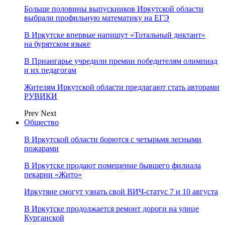
Больше половины выпускников Иркутской области
выбрали профильную математику на ЕГЭ
В Иркутске впервые напишут «Тотальный диктант»
на бурятском языке
В Приангарье учредили премии победителям олимпиад
и их педагогам
Жителям Иркутской области предлагают стать авторами
РУВИКИ
Prev
Next
Общество
В Иркутской области борются с четырьмя лесными
пожарами
В Иркутске продают помещение бывшего филиала
пекарни «Жито»
Иркутяне смогут узнать свой ВИЧ-статус 7 и 10 августа
В Иркутске продолжается ремонт дороги на улице
Курганской