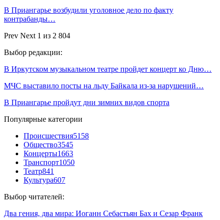
В Приангарье возбудили уголовное дело по факту
контрабанды…
Prev
Next
1 из 2 804
Выбор редакции:
В Иркутском музыкальном театре пройдет концерт ко Дню…
МЧС выставило посты на льду Байкала из-за нарушений…
В Приангарье пройдут дни зимних видов спорта
Популярные категории
Происшествия
5158
Общество
3545
Концерты
1663
Транспорт
1050
Театр
841
Культура
607
Выбор читателей:
Два гения, два мира: Иоганн Себастьян Бах и Сезар Франк