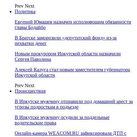
Prev
Next
Политика
Евгений Юмашев назначен исполняющим обязанности
главы Бодайбо
В Братске заморозили «депутатский фонд» из‑за
нехватки денег
Новым прокурором Иркутской области назначили
Сергея Паволина
Алексей Калуга стал новым заместителем губернатора
Иркутской области
Prev
Next
Происшествия
В Иркутске мужчину отправили под домашний арест за
угрозы подросткам в подъезде
В Иркутске мужчину осудили за поддельные
водительские права
Онлайн-камера WEACOM.RU зафиксировала ДТП с