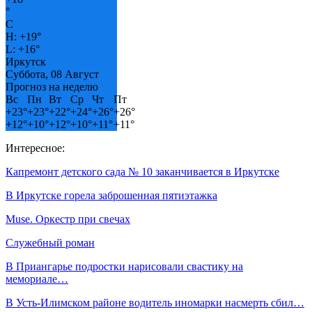
°
C
H:
+
19°
L:
+
16°
Иркутск
Суббота, 08 Август
Прогноз на неделю
Вс
Пн
Вт
Ср
Чт
Пт
+
23°
+
23°
+
22°
+
24°
+
26°
+
26°
+
12°
+
10°
+
12°
+
10°
+
11°
+
11°
Интересное:
Капремонт детского сада № 10 заканчивается в Иркутске
В Иркутске горела заброшенная пятиэтажка
Muse. Оркестр при свечах
Служебный роман
В Приангарье подростки нарисовали свастику на
мемориале…
В Усть-Илимском районе водитель иномарки насмерть сбил…