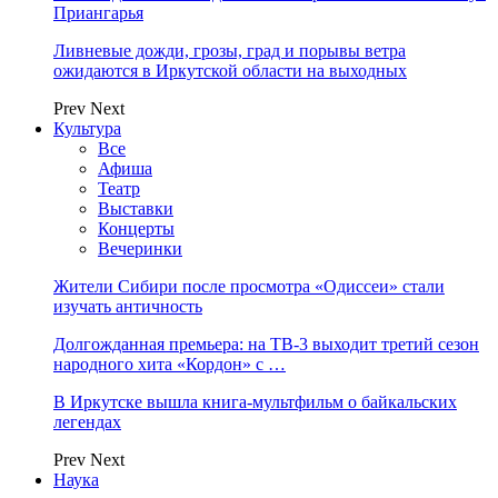
Приангарья
Ливневые дожди, грозы, град и порывы ветра
ожидаются в Иркутской области на выходных
Prev
Next
Культура
Все
Афиша
Театр
Выставки
Концерты
Вечеринки
Жители Сибири после просмотра «Одиссеи» стали
изучать античность
Долгожданная премьера: на ТВ-3 выходит третий сезон
народного хита «Кордон» с …
В Иркутске вышла книга-мультфильм о байкальских
легендах
Prev
Next
Наука