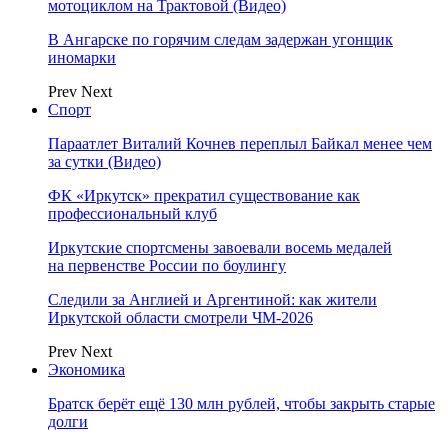
мотоциклом на Трактовой (Видео)
В Ангарске по горячим следам задержан угонщик
иномарки
Prev
Next
Спорт
Параатлет Виталий Кочнев переплыл Байкал менее чем
за сутки (Видео)
ФК «Иркутск» прекратил существование как
профессиональный клуб
Иркутские спортсмены завоевали восемь медалей
на первенстве России по боулингу
Следили за Англией и Аргентиной: как жители
Иркутской области смотрели ЧМ-2026
Prev
Next
Экономика
Братск берёт ещё 130 млн рублей, чтобы закрыть старые
долги