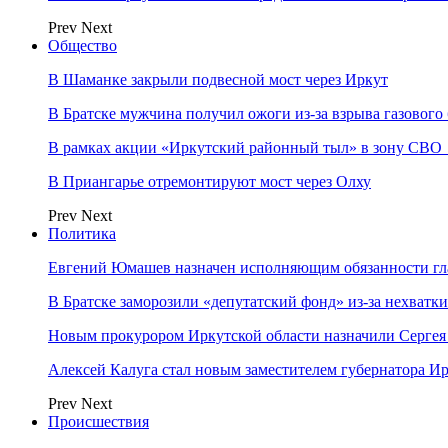
Prev
Next
Общество
В Шаманке закрыли подвесной мост через Иркут
В Братске мужчина получил ожоги из-за взрыва газового
В рамках акции «Иркутский районный тыл» в зону СВО
В Приангарье отремонтируют мост через Олху
Prev
Next
Политика
Евгений Юмашев назначен исполняющим обязанности гл
В Братске заморозили «депутатский фонд» из‑за нехватки
Новым прокурором Иркутской области назначили Сергея
Алексей Калуга стал новым заместителем губернатора Ир
Prev
Next
Происшествия