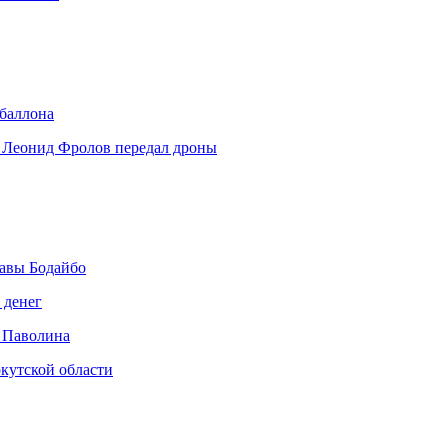
 баллона
 Леонид Фролов передал дроны
авы Бодайбо
 денег
 Паволина
кутской области