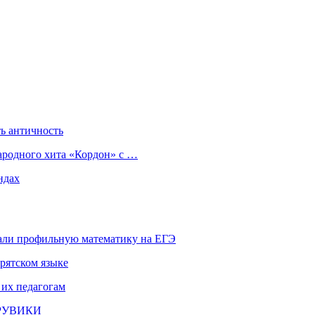
ь античность
ародного хита «Кордон» с …
ндах
али профильную математику на ЕГЭ
рятском языке
 их педагогам
и РУВИКИ