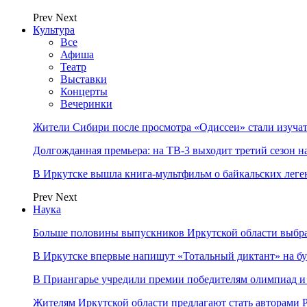
Prev
Next
Культура
Все
Афиша
Театр
Выставки
Концерты
Вечеринки
Жители Сибири после просмотра «Одиссеи» стали изучат
Долгожданная премьера: на ТВ-3 выходит третий сезон н
В Иркутске вышла книга-мультфильм о байкальских леге
Prev
Next
Наука
Больше половины выпускников Иркутской области выбр
В Иркутске впервые напишут «Тотальный диктант» на бу
В Приангарье учредили премии победителям олимпиад и
Жителям Иркутской области предлагают стать авторам