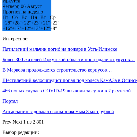
Иркутск
Четверг, 06 Август
Прогноз на неделю
Пт
Сб
Вс
Пн
Вт
Ср
+
28°
+
28°
+
22°
+
23°
+
21°
+
22°
+
16°
+
17°
+
12°
+
13°
+
12°
+
8°
Интересное:
Пятилетний мальчик погиб на пожаре в Усть-Илимске
Более 300 жителей Иркутской области пострадали от укусов…
В Маркова продолжается строительство корпусов…
Шестилетний велосипедист попал под колеса КамАЗа в Осин
466 новых случаев COVID-19 выявили за сутки в Иркутской…
Портал
Ангарчанин задолжал своим знакомым 8 млн рублей
Prev
Next
1 из 2 801
Выбор редакции: