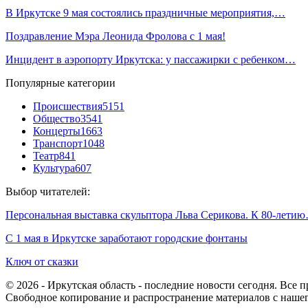
В Иркутске 9 мая состоялись праздничные мероприятия,…
Поздравление Мэра Леонида Фролова с 1 мая!
Инцидент в аэропорту Иркутска: у пассажирки с ребенком…
Популярные категории
Происшествия
5151
Общество
3541
Концерты
1663
Транспорт
1048
Театр
841
Культура
607
Выбор читателей:
Персональная выставка скульптора Льва Серикова. К 80-лети
С 1 мая в Иркутске заработают городские фонтаны
Ключ от сказки
© 2026 - Иркутская область - последние новости сегодня. Все 
Свободное копирование и распространение материалов с нашего