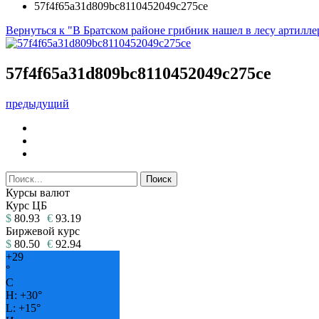
57f4f65a31d809bc8110452049c275ce
Вернуться к "В Братском районе грибник нашел в лесу артилл
57f4f65a31d809bc8110452049c275ce
предыдущий
Курсы валют
Курс ЦБ
$
80.93
€
93.19
Биржевой курс
$
80.50
€
92.94
+
29
°
C
H:
+
30°
L:
+
15°