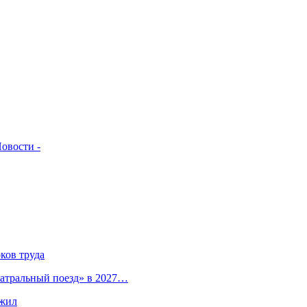
овости -
ков труда
атральный поезд» в 2027…
ыжил