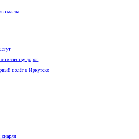
ого масла
астут
 по качеству дорог
вый полёт в Иркутске
 снаряд