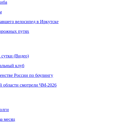
киба
м
навшего велосипед в Иркутске
дорожных путях
 сутки (Видео)
альный клуб
енстве России по боулингу
й области смотрели ЧМ-2026
долги
за месяц