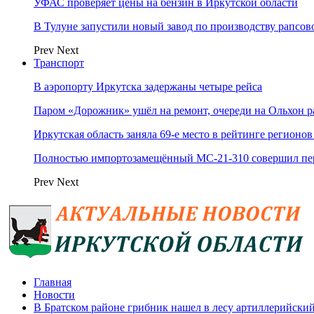
УФАС проверяет цены на бензин в Иркутской области
В Тулуне запустили новый завод по производству рапсов
Prev
Next
Транспорт
В аэропорту Иркутска задержаны четыре рейса
Паром «Дорожник» ушёл на ремонт, очереди на Ольхон р
Иркутская область заняла 69‑е место в рейтинге регионов
Полностью импортозамещённый МС-21‑310 совершил пер
Prev
Next
Главная
Новости
В Братском районе грибник нашел в лесу артиллерийский