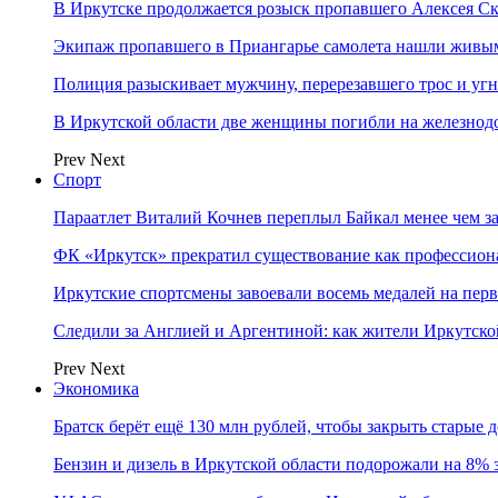
В Иркутске продолжается розыск пропавшего Алексея С
Экипаж пропавшего в Приангарье самолета нашли живы
Полиция разыскивает мужчину, перерезавшего трос и уг
В Иркутской области две женщины погибли на железно
Prev
Next
Спорт
Параатлет Виталий Кочнев переплыл Байкал менее чем за
ФК «Иркутск» прекратил существование как профессион
Иркутские спортсмены завоевали восемь медалей на перв
Следили за Англией и Аргентиной: как жители Иркутско
Prev
Next
Экономика
Братск берёт ещё 130 млн рублей, чтобы закрыть старые 
Бензин и дизель в Иркутской области подорожали на 8% 