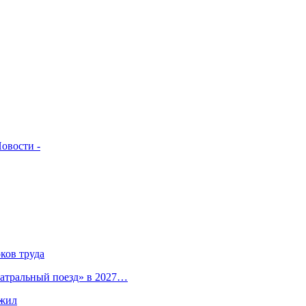
овости -
ков труда
атральный поезд» в 2027…
ыжил