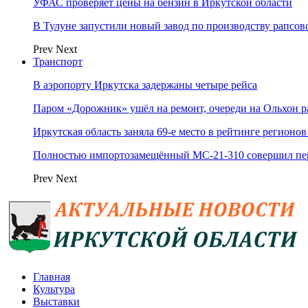
УФАС проверяет цены на бензин в Иркутской области
В Тулуне запустили новый завод по производству рапсов
Prev
Next
Транспорт
В аэропорту Иркутска задержаны четыре рейса
Паром «Дорожник» ушёл на ремонт, очереди на Ольхон р
Иркутская область заняла 69‑е место в рейтинге регионов
Полностью импортозамещённый МС-21‑310 совершил пер
Prev
Next
Главная
Культура
Выставки