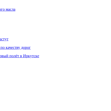
ого масла
астут
 по качеству дорог
вый полёт в Иркутске