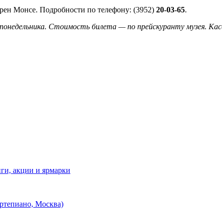
Ирен Монсе. Подробности по телефону: (3952)
20-03-65
.
понедельника. Стоимость билета — по прейскуранту музея. Касс
нги, акции и ярмарки
ртепиано, Москва)