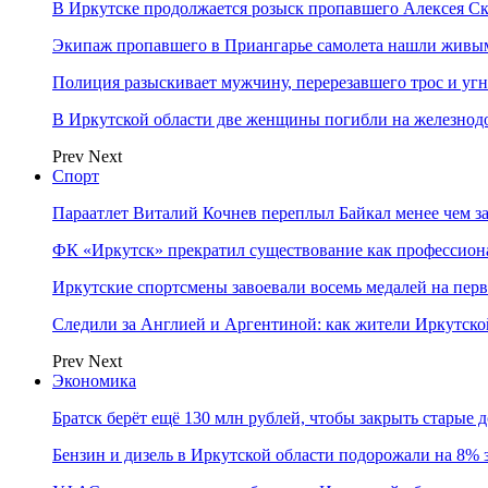
В Иркутске продолжается розыск пропавшего Алексея С
Экипаж пропавшего в Приангарье самолета нашли живы
Полиция разыскивает мужчину, перерезавшего трос и уг
В Иркутской области две женщины погибли на железно
Prev
Next
Спорт
Параатлет Виталий Кочнев переплыл Байкал менее чем за
ФК «Иркутск» прекратил существование как профессион
Иркутские спортсмены завоевали восемь медалей на перв
Следили за Англией и Аргентиной: как жители Иркутско
Prev
Next
Экономика
Братск берёт ещё 130 млн рублей, чтобы закрыть старые 
Бензин и дизель в Иркутской области подорожали на 8% 