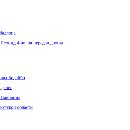
 баллона
 Леонид Фролов передал дроны
авы Бодайбо
 денег
 Паволина
кутской области