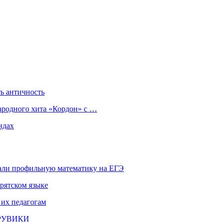
ь античность
ародного хита «Кордон» с …
ндах
али профильную математику на ЕГЭ
рятском языке
 их педагогам
и РУВИКИ