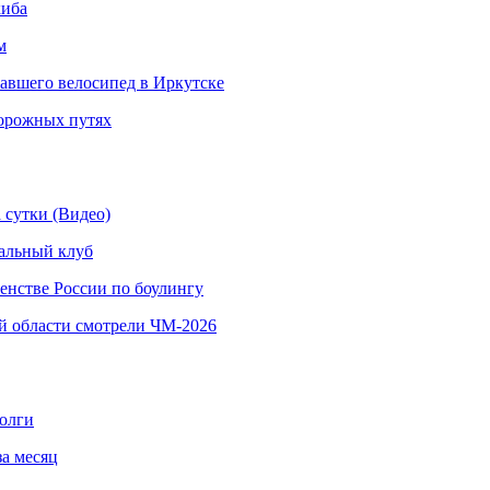
киба
м
навшего велосипед в Иркутске
дорожных путях
 сутки (Видео)
альный клуб
енстве России по боулингу
й области смотрели ЧМ-2026
долги
за месяц