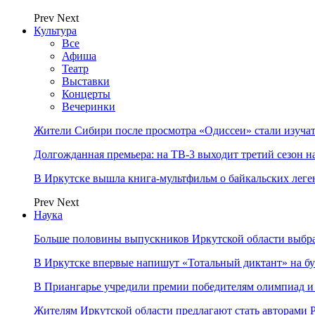
Prev
Next
Культура
Все
Афиша
Театр
Выставки
Концерты
Вечеринки
Жители Сибири после просмотра «Одиссеи» стали изучат
Долгожданная премьера: на ТВ-3 выходит третий сезон н
В Иркутске вышла книга-мультфильм о байкальских леге
Prev
Next
Наука
Больше половины выпускников Иркутской области выбр
В Иркутске впервые напишут «Тотальный диктант» на бу
В Приангарье учредили премии победителям олимпиад и
Жителям Иркутской области предлагают стать авторам