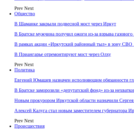
Prev
Next
Общество
В Шаманке закрыли подвесной мост через Иркут
В Братске мужчина получил ожоги из-за взрыва газового
В рамках акции «Иркутский районный тыл» в зону СВО
В Приангарье отремонтируют мост через Олху
Prev
Next
Политика
Евгений Юмашев назначен исполняющим обязанности гл
В Братске заморозили «депутатский фонд» из‑за нехватки
Новым прокурором Иркутской области назначили Сергея
Алексей Калуга стал новым заместителем губернатора Ир
Prev
Next
Происшествия