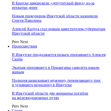
В Братске заморозили «депутатский фонд» из‑за
нехватки денег
Новым прокурором Иркутской области назначили
Сергея Паволина
Алексей Калуга стал новым заместителем губернатора
Иркутской области
Prev
Next
Происшествия
В Иркутске продолжается розыск пропавшего Алексея
Скиба
Экипаж пропавшего в Приангарье самолета нашли
живым
Полиция разыскивает мужчину, перерезавшего трос
и угнавшего велосипед в Иркутске
В Иркутской области две женщины погибли
на железнодорожных путях
Prev
Next
Спорт