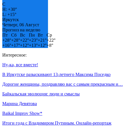
C
H:
+
30°
L:
+
15°
Иркутск
Четверг, 06 Август
Прогноз на неделю
Пт
Сб
Вс
Пн
Вт
Ср
+
28°
+
28°
+
22°
+
23°
+
21°
+
22°
+
16°
+
17°
+
12°
+
13°
+
12°
+
8°
Интересное:
Ну-ка, все вместе!
В Иркутске разыскивают 13-летнего Максима Поседко
Дорогие женщины, поздравляю вас с самым прекрасным и…
Байкальская эволюция: люди и смыслы
Марина Девятова
Baikal Improv Show*
Итоги года с Владимиром Путиным. Онлайн-репортаж