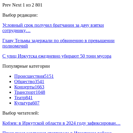
Prev
Next
1 из 2 801
Выбор редакции:
Условный срок получил братчанин за дачу взятки
сотруднику…
Главу Тельмы задержали по обвинению в превышении
полномочий
С улиц Иркутска ежедневно убирают 50 тонн мусора
Популярные категории
Происшествия
5151
Общество
3541
Концерты
1663
Транспорт
1048
Театр
841
Культура
607
Выбор читателей:
Кобзев: в Иркутской области в 2024 году зафиксирован…