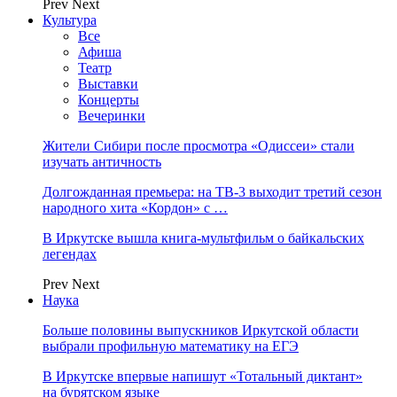
Prev
Next
Культура
Все
Афиша
Театр
Выставки
Концерты
Вечеринки
Жители Сибири после просмотра «Одиссеи» стали
изучать античность
Долгожданная премьера: на ТВ-3 выходит третий сезон
народного хита «Кордон» с …
В Иркутске вышла книга-мультфильм о байкальских
легендах
Prev
Next
Наука
Больше половины выпускников Иркутской области
выбрали профильную математику на ЕГЭ
В Иркутске впервые напишут «Тотальный диктант»
на бурятском языке