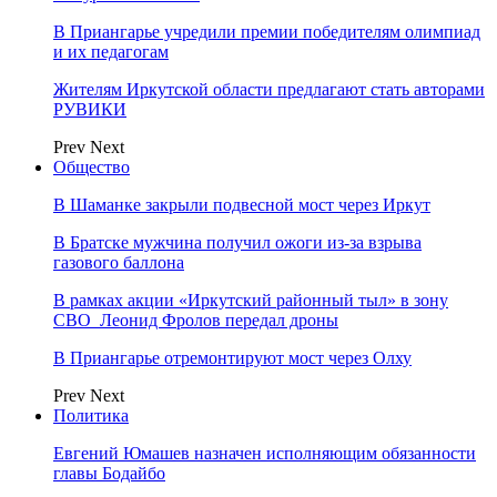
В Приангарье учредили премии победителям олимпиад
и их педагогам
Жителям Иркутской области предлагают стать авторами
РУВИКИ
Prev
Next
Общество
В Шаманке закрыли подвесной мост через Иркут
В Братске мужчина получил ожоги из-за взрыва
газового баллона
В рамках акции «Иркутский районный тыл» в зону
СВО Леонид Фролов передал дроны
В Приангарье отремонтируют мост через Олху
Prev
Next
Политика
Евгений Юмашев назначен исполняющим обязанности
главы Бодайбо