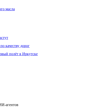
ого масла
астут
 по качеству дорог
вый полёт в Иркутске
ИИ-агентов