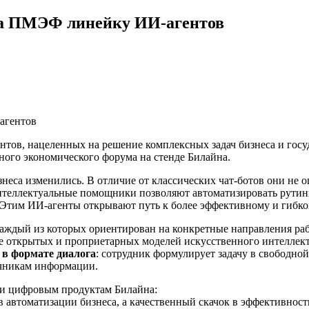
на ПМЭФ линейку ИИ-агентов
ентов, нацеленных на решение комплексных задач бизнеса и гос
ого экономического форума на стенде Билайна.
неса изменились. В отличие от классических чат-ботов они не
нтеллектуальные помощники позволяют автоматизировать рутин
 Этим ИИ-агенты открывают путь к более эффективному и гибк
каждый из которых ориентирован на конкретные направления раб
ие открытых и проприетарных моделей искусственного интеллект
 в формате диалога
: сотрудник формулирует задачу в свободной
очникам информации.
 и цифровым продуктам Билайна:
автоматизации бизнеса, а качественный скачок в эффективности.