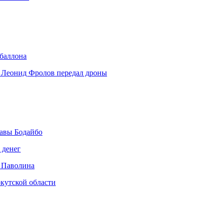
 баллона
 Леонид Фролов передал дроны
авы Бодайбо
 денег
 Паволина
кутской области