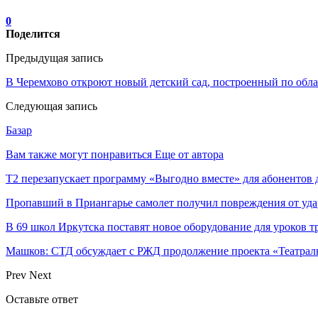
0
Поделится
Предыдущая запись
В Черемхово откроют новый детский сад, построенный по обл
Следующая запись
Базар
Вам также могут понравиться
Еще от автора
Т2 перезапускает программу «Выгодно вместе» для абонентов 
Пропавший в Приангарье самолет получил повреждения от уда
В 69 школ Иркутска поставят новое оборудование для уроков т
Машков: СТД обсуждает с РЖД продолжение проекта «Театрал
Prev
Next
Оставьте ответ