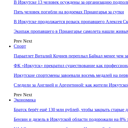
В Иркутске 13 человек осуждены за организацию подпол
Пять человек погибли на водоемах Приангарья за сутки
В Иркутске продолжается розыск пропавшего Алексея С
Экипаж пропавшего в Приангарье самолета нашли живы
Prev
Next
Спорт
Параатлет Виталий Кочнев переплыл Байкал менее чем за
ФК «Иркутск» прекратил существование как профессион
Иркутские спортсмены завоевали восемь медалей на перв
Следили за Англией и Аргентиной: как жители Иркутско
Prev
Next
Экономика
Братск берёт ещё 130 млн рублей, чтобы закрыть старые 
Бензин и дизель в Иркутской области подорожали на 8% 