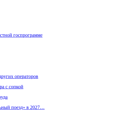
астной госпрограмме
других операторов
ра с сопкой
руда
ьный поезд» в 2027…