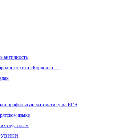
ь античность
ародного хита «Кордон» с …
ндах
али профильную математику на ЕГЭ
рятском языке
 их педагогам
и РУВИКИ