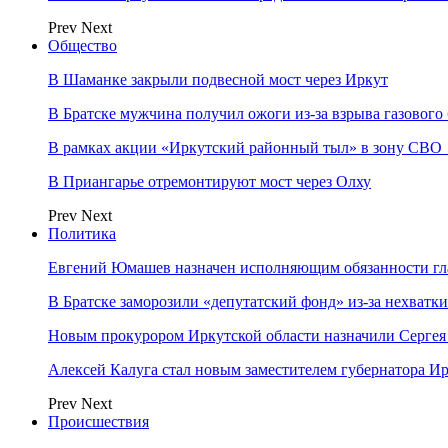
Prev
Next
Общество
В Шаманке закрыли подвесной мост через Иркут
В Братске мужчина получил ожоги из-за взрыва газового
В рамках акции «Иркутский районный тыл» в зону СВО
В Приангарье отремонтируют мост через Олху
Prev
Next
Политика
Евгений Юмашев назначен исполняющим обязанности гл
В Братске заморозили «депутатский фонд» из‑за нехватки
Новым прокурором Иркутской области назначили Сергея
Алексей Калуга стал новым заместителем губернатора Ир
Prev
Next
Происшествия