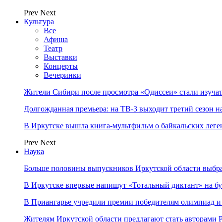
Prev
Next
Культура
Все
Афиша
Театр
Выставки
Концерты
Вечеринки
Жители Сибири после просмотра «Одиссеи» стали изучат
Долгожданная премьера: на ТВ-3 выходит третий сезон н
В Иркутске вышла книга-мультфильм о байкальских леге
Prev
Next
Наука
Больше половины выпускников Иркутской области выбр
В Иркутске впервые напишут «Тотальный диктант» на бу
В Приангарье учредили премии победителям олимпиад и
Жителям Иркутской области предлагают стать авторам