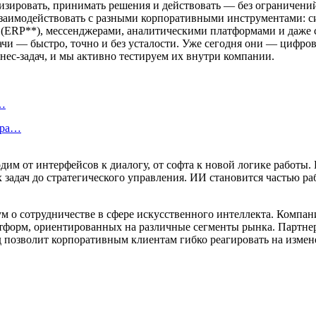
зировать, принимать решения и действовать — без ограничений
взаимодействовать с разными корпоративными инструментами: 
 (ERP**), мессенджерами, аналитическими платформами и даже 
чи — быстро, точно и без усталости. Уже сегодня они — цифров
нес-задач, и мы активно тестируем их внутри компании.
в…
ара…
 от интерфейсов к диалогу, от софта к новой логике работы. В
задач до стратегического управления. ИИ становится частью раб
 о сотрудничестве в сфере искусственного интеллекта. Компан
тформ, ориентированных на различные сегменты рынка. Партнер
д позволит корпоративным клиентам гибко реагировать на изме