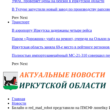
УФАС проверяет цены на бензин в Иркутской области
В Тулуне запустили новый завод по производству рапсов
Prev
Next
Транспорт
В аэропорту Иркутска задержаны четыре рейса
Паром «Дорожник» ушёл на ремонт, очереди на Ольхон р
Иркутская область заняла 69‑е место в рейтинге регионов
Полностью импортозамещённый МС-21‑310 совершил пер
Prev
Next
Главная
Новости
Билайн и red_mad_robot представили на ПМЭФ линейку 