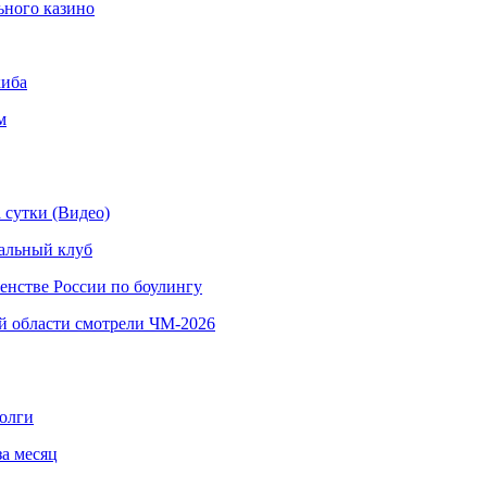
ьного казино
киба
м
 сутки (Видео)
альный клуб
енстве России по боулингу
й области смотрели ЧМ-2026
долги
за месяц