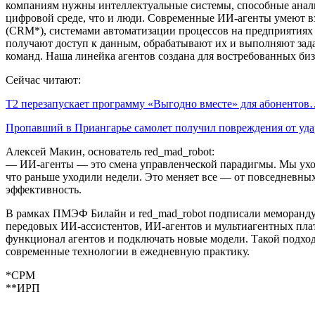
компаниям нужны интеллектуальные системы, способные анали
цифровой среде, что и люди. Современные ИИ-агенты умеют 
(CRM*), системами автоматизации процессов на предприятиях
получают доступ к данным, обрабатывают их и выполняют зада
команд. Наша линейка агентов создана для востребованных биз
Сейчас читают:
Т2 перезапускает программу «Выгодно вместе» для абоненто
Пропавший в Приангарье самолет получил повреждения от уд
Алексей Макин, основатель red_mad_robot:
— ИИ-агенты — это смена управленческой парадигмы. Мы уходим
что раньше уходили недели. Это меняет все — от повседневных 
эффективность.
В рамках ПМЭФ Билайн и red_mad_robot подписали меморандум
передовых ИИ-ассистентов, ИИ-агентов и мультиагентных пла
функционал агентов и подключать новые модели. Такой подхо
современные технологии в ежедневную практику.
*СРМ
**ИРП