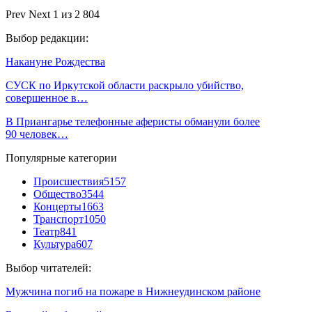
Prev
Next
1 из 2 804
Выбор редакции:
Накануне Рождества
СУСК по Иркутской области раскрыло убийство,
совершенное в…
В Приангарье телефонные аферисты обманули более
90 человек…
Популярные категории
Происшествия
5157
Общество
3544
Концерты
1663
Транспорт
1050
Театр
841
Культура
607
Выбор читателей:
Мужчина погиб на пожаре в Нижнеудинском районе