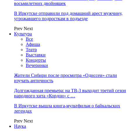
восьмилетних двойняшек
В Иркутске отправили под домашний арест мужчину,
угрожавшего подросткам в подъезде
Prev
Next
Культура
Все
Афиша
Театр
Выставки
Концерты
Вечеринки
Жители Сибири после просмотра «Одиссеи» стали
изучать античность
Долгожданная премьера: на ТВ-3 выходит третий сезон
народного хита «Кордон» с …
В Иркутске вышла книга-мультфильм о байкальских
легендах
Prev
Next
Наука