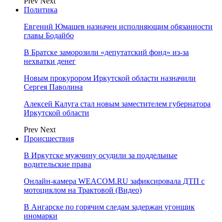
Prev
Next
Политика
Евгений Юмашев назначен исполняющим обязанности
главы Бодайбо
В Братске заморозили «депутатский фонд» из‑за
нехватки денег
Новым прокурором Иркутской области назначили
Сергея Паволина
Алексей Калуга стал новым заместителем губернатора
Иркутской области
Prev
Next
Происшествия
В Иркутске мужчину осудили за поддельные
водительские права
Онлайн-камера WEACOM.RU зафиксировала ДТП с
мотоциклом на Трактовой (Видео)
В Ангарске по горячим следам задержан угонщик
иномарки