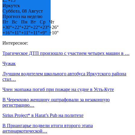
L:
+
15°
Иркутск
Суббота, 08 Август
Прогноз на неделю
Пт
Вс
Пн
Вт
Ср
Чт
+
30°
+
22°
+
22°
+
22°
+
23°
+
26°
+
16°
+
11°
+
11°
+
11°
+
9°
+
10°
Интересное:
Трагическое ДТП произошло с участием четырех машин в …
Чужак
Лучшим водителем школьного автобуса Иркутского района
стал…
Член экипажа погиб при пожаре на судне в Усть-Куте
В Черемхово женщину оштрафовали за незаконную
регистрацию…
Sirius Project* в Harat’s Pub на политехе
В Приангарье подвели итоги второго этапа
антинаркотической…