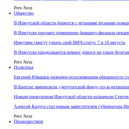
Prev
Next
Общество
В Иркутской области борются с четырьмя лесными пожа
В Иркутске продают помещение бывшего филиала пекар
Иркутяне смогут узнать свой ВИЧ-статус 7 и 10 августа
В Иркутске продолжается ремонт дороги на улице Курга
Prev
Next
Политика
Евгений Юмашев назначен исполняющим обязанности гл
В Братске заморозили «депутатский фонд» из‑за нехватки
Новым прокурором Иркутской области назначили Сергея
Алексей Калуга стал новым заместителем губернатора Ир
Prev
Next
Происшествия