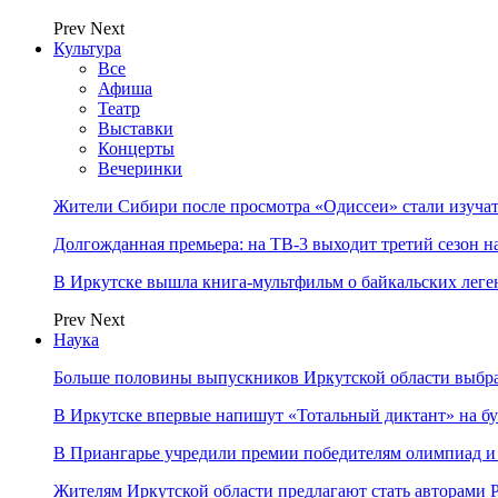
Prev
Next
Культура
Все
Афиша
Театр
Выставки
Концерты
Вечеринки
Жители Сибири после просмотра «Одиссеи» стали изучат
Долгожданная премьера: на ТВ-3 выходит третий сезон н
В Иркутске вышла книга-мультфильм о байкальских леге
Prev
Next
Наука
Больше половины выпускников Иркутской области выбр
В Иркутске впервые напишут «Тотальный диктант» на бу
В Приангарье учредили премии победителям олимпиад и
Жителям Иркутской области предлагают стать авторам