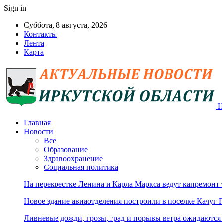
Sign in
Суббота, 8 августа, 2026
Контакты
Лента
Карта
Н
Главная
Новости
Все
Образование
Здравоохранение
Социальная политика
На перекрестке Ленина и Карла Маркса ведут капремонт
Новое здание авиаотделения построили в поселке Качуг 
Ливневые дожди, грозы, град и порывы ветра ожидаются