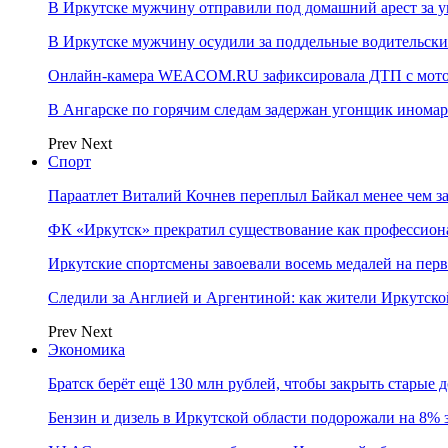
В Иркутске мужчину отправили под домашний арест за у
В Иркутске мужчину осудили за поддельные водительски
Онлайн-камера WEACOM.RU зафиксировала ДТП с мотоц
В Ангарске по горячим следам задержан угонщик инома
Prev
Next
Спорт
Параатлет Виталий Кочнев переплыл Байкал менее чем за
ФК «Иркутск» прекратил существование как профессион
Иркутские спортсмены завоевали восемь медалей на перв
Следили за Англией и Аргентиной: как жители Иркутско
Prev
Next
Экономика
Братск берёт ещё 130 млн рублей, чтобы закрыть старые 
Бензин и дизель в Иркутской области подорожали на 8% 