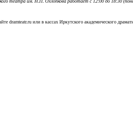
о театра им. Н.П. Охлопкова работает с 12:00 до 18:30 (понедел
те dramteatr.ru или в кассах Иркутского академического драмат