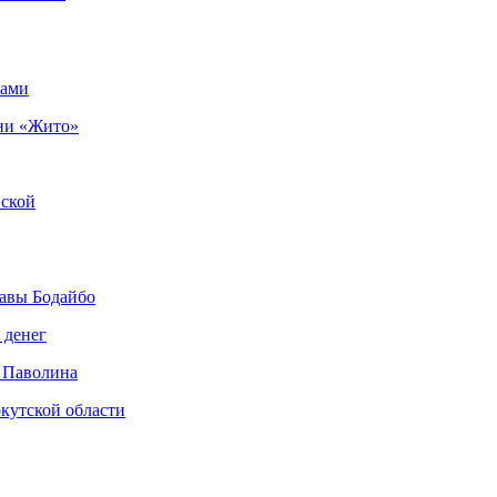
рами
ни «Жито»
нской
авы Бодайбо
 денег
 Паволина
кутской области