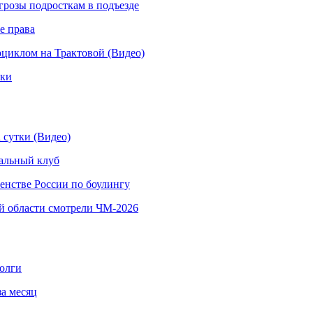
грозы подросткам в подъезде
е права
иклом на Трактовой (Видео)
рки
 сутки (Видео)
альный клуб
енстве России по боулингу
й области смотрели ЧМ-2026
долги
за месяц