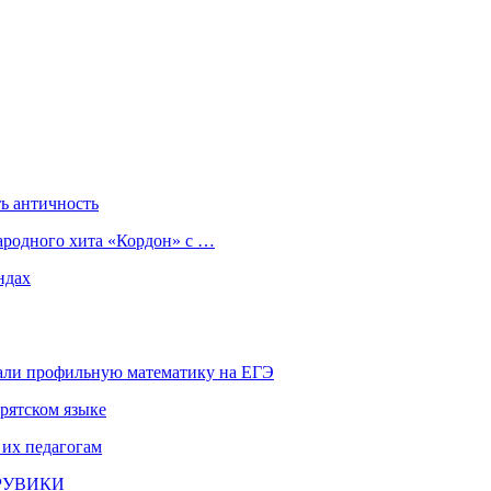
ь античность
ародного хита «Кордон» с …
ндах
али профильную математику на ЕГЭ
рятском языке
 их педагогам
и РУВИКИ