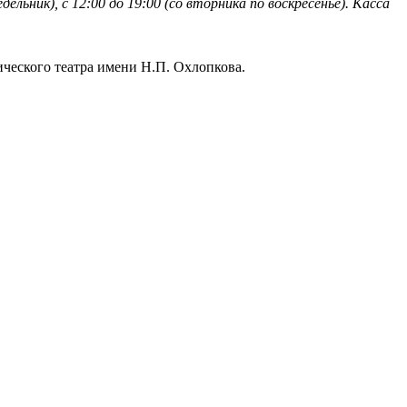
ьник), с 12:00 до 19:00 (со вторника по воскресенье). Касса
ического театра имени Н.П. Охлопкова.