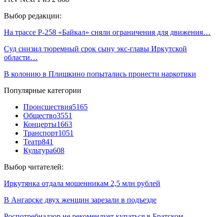
Выбор редакции:
На трассе Р-258 «Байкал» сняли ограничения для движения…
Суд снизил тюремный срок сыну экс-главы Иркутской
области…
В колонию в Плишкино попытались пронести наркотики
Популярные категории
Происшествия
5165
Общество
3551
Концерты
1663
Транспорт
1051
Театр
841
Культура
608
Выбор читателей:
Иркутянка отдала мошенникам 2,5 млн рублей
В Ангарске двух женщин зарезали в подъезде
Роспотребнадзор не рекомендует купаться в Братском…