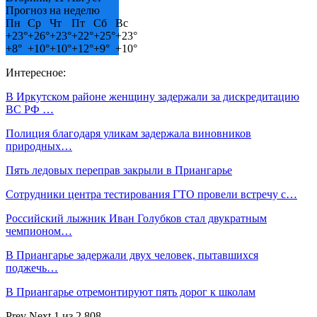
Прогноз на неделю
Пн
Ср
Чт
Пт
Сб
Вс
+
23°
+
26°
+
23°
+
22°
+
25°
+
23°
+
8°
+
10°
+
10°
+
12°
+
9°
+
10°
Интересное:
В Иркутском районе женщину задержали за дискредитацию
ВС РФ …
Полиция благодаря уликам задержала виновников
природных…
Пять ледовых переправ закрыли в Приангарье
Сотрудники центра тестирования ГТО провели встречу с…
Российский лыжник Иван Голубков стал двукратным
чемпионом…
В Приангарье задержали двух человек, пытавшихся
поджечь…
В Приангарье отремонтируют пять дорог к школам
Prev
Next
1 из 2 808