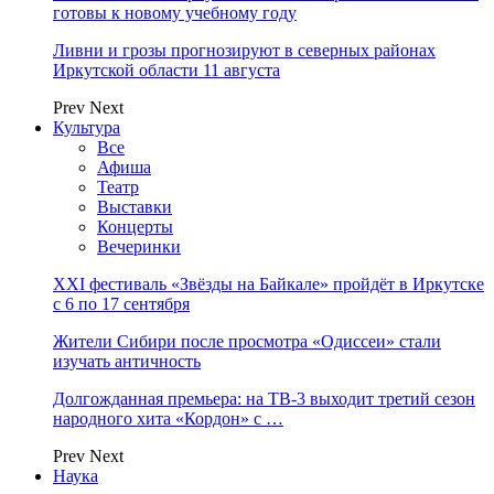
готовы к новому учебному году
Ливни и грозы прогнозируют в северных районах
Иркутской области 11 августа
Prev
Next
Культура
Все
Афиша
Театр
Выставки
Концерты
Вечеринки
XXI фестиваль «Звёзды на Байкале» пройдёт в Иркутске
с 6 по 17 сентября
Жители Сибири после просмотра «Одиссеи» стали
изучать античность
Долгожданная премьера: на ТВ-3 выходит третий сезон
народного хита «Кордон» с …
Prev
Next
Наука