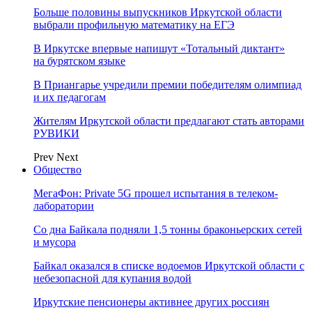
Больше половины выпускников Иркутской области
выбрали профильную математику на ЕГЭ
В Иркутске впервые напишут «Тотальный диктант»
на бурятском языке
В Приангарье учредили премии победителям олимпиад
и их педагогам
Жителям Иркутской области предлагают стать авторами
РУВИКИ
Prev
Next
Общество
МегаФон: Private 5G прошел испытания в телеком-
лаборатории
Со дна Байкала подняли 1,5 тонны браконьерских сетей
и мусора
Байкал оказался в списке водоемов Иркутской области с
небезопасной для купания водой
Иркутские пенсионеры активнее других россиян