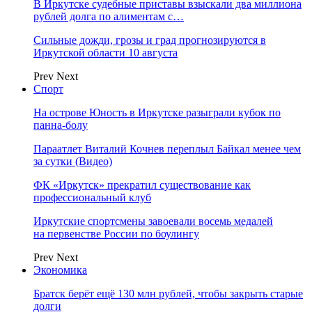
В Иркутске судебные приставы взыскали два миллиона
рублей долга по алиментам с…
Сильные дожди, грозы и град прогнозируются в
Иркутской области 10 августа
Prev
Next
Спорт
На острове Юность в Иркутске разыграли кубок по
панна-болу
Параатлет Виталий Кочнев переплыл Байкал менее чем
за сутки (Видео)
ФК «Иркутск» прекратил существование как
профессиональный клуб
Иркутские спортсмены завоевали восемь медалей
на первенстве России по боулингу
Prev
Next
Экономика
Братск берёт ещё 130 млн рублей, чтобы закрыть старые
долги