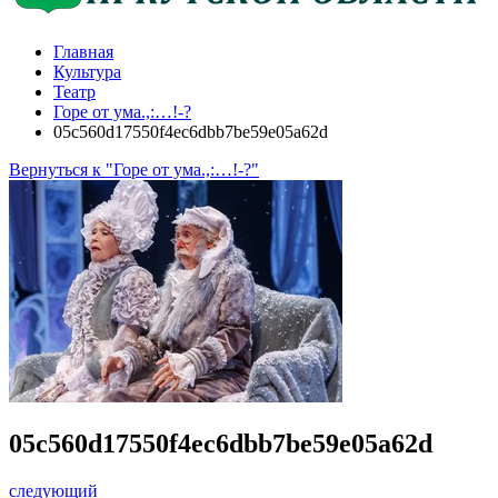
Главная
Культура
Театр
Горе от ума.,:…!-?
05c560d17550f4ec6dbb7be59e05a62d
Вернуться к "Горе от ума.,:…!-?"
05c560d17550f4ec6dbb7be59e05a62d
следующий