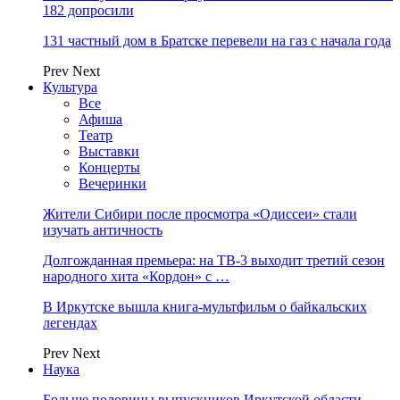
182 допросили
131 частный дом в Братске перевели на газ с начала года
Prev
Next
Культура
Все
Афиша
Театр
Выставки
Концерты
Вечеринки
Жители Сибири после просмотра «Одиссеи» стали
изучать античность
Долгожданная премьера: на ТВ-3 выходит третий сезон
народного хита «Кордон» с …
В Иркутске вышла книга-мультфильм о байкальских
легендах
Prev
Next
Наука
Больше половины выпускников Иркутской области