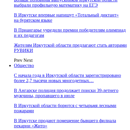
выбрали профильную математику на ЕГЭ
В Иркутске впервые напишут «Тотальный диктант»
на бурятском языке
В Приангарье учредили премии победителям олимпиад
и их педагогам
Жителям Иркутской области предлагают стать авторами
РУВИКИ
Prev
Next
Общество
С начала года в Иркутской области зарегистрировано
более 2,7 тысячи новых многодетных…
В Ангарске полиция продолжает поиски 39-летнего
мужчины, пропавшего в июле
В Иркутской области борются с четырьмя лесными
пожарами
В Иркутске продают помещение бывшего филиала
пекарни «Жито»