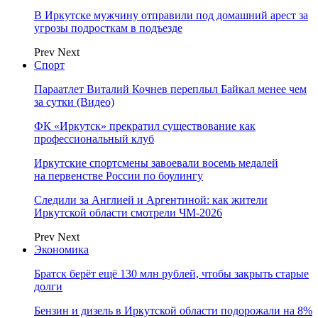
В Иркутске мужчину отправили под домашний арест за
угрозы подросткам в подъезде
Prev
Next
Спорт
Параатлет Виталий Кочнев переплыл Байкал менее чем
за сутки (Видео)
ФК «Иркутск» прекратил существование как
профессиональный клуб
Иркутские спортсмены завоевали восемь медалей
на первенстве России по боулингу
Следили за Англией и Аргентиной: как жители
Иркутской области смотрели ЧМ-2026
Prev
Next
Экономика
Братск берёт ещё 130 млн рублей, чтобы закрыть старые
долги
Бензин и дизель в Иркутской области подорожали на 8%