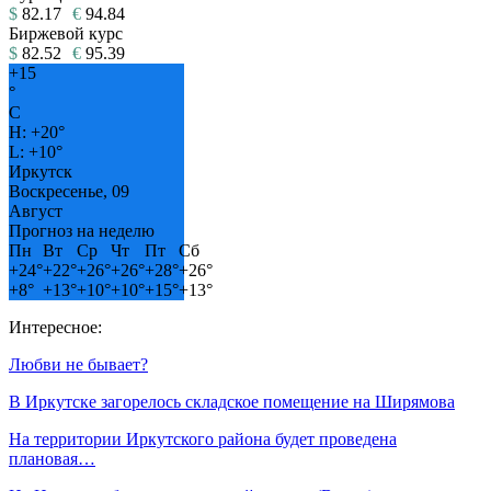
$
82.17
€
94.84
Биржевой курс
$
82.52
€
95.39
+
15
°
C
H:
+
20°
L:
+
10°
Иркутск
Воскресенье, 09
Август
Прогноз на неделю
Пн
Вт
Ср
Чт
Пт
Сб
+
24°
+
22°
+
26°
+
26°
+
28°
+
26°
+
8°
+
13°
+
10°
+
10°
+
15°
+
13°
Интересное:
Любви не бывает?
В Иркутске загорелось складское помещение на Ширямова
На территории Иркутского района будет проведена
плановая…