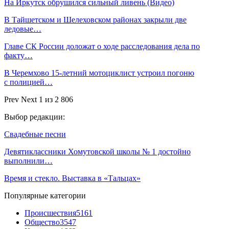
На Иркутск обрушился сильный ливень (Видео)
В Тайшетском и Шелеховском районах закрыли две
ледовые…
Главе СК России доложат о ходе расследования дела по
факту…
В Черемхово 15-летний мотоциклист устроил погоню
с полицией…
Prev
Next
1 из 2 806
Выбор редакции:
Свадебные песни
Девятиклассники Хомутовской школы № 1 достойно
выполнили…
Время и стекло. Выставка в «Тальцах»
Популярные категории
Происшествия
5161
Общество
3547