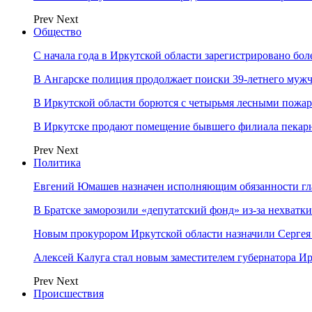
Prev
Next
Общество
С начала года в Иркутской области зарегистрировано бо
В Ангарске полиция продолжает поиски 39-летнего муж
В Иркутской области борются с четырьмя лесными пожа
В Иркутске продают помещение бывшего филиала пекар
Prev
Next
Политика
Евгений Юмашев назначен исполняющим обязанности гл
В Братске заморозили «депутатский фонд» из‑за нехватки
Новым прокурором Иркутской области назначили Сергея
Алексей Калуга стал новым заместителем губернатора Ир
Prev
Next
Происшествия