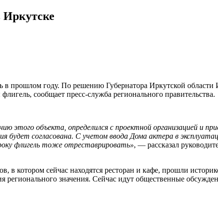
в Иркутске
сь в прошлом году. По решению Губернатора Иркутской области И
 флигель, сообщает пресс-служба регионального правительства.
ению этого объекта, определился с проектной организацией и п
ия будет согласована. С учетом ввода Дома актера в эксплуата
сроку флигель тоже отреставрировать»
, — рассказал руководит
ов, в котором сейчас находятся ресторан и кафе, прошли истори
дия регионального значения. Сейчас идут общественные обсужден