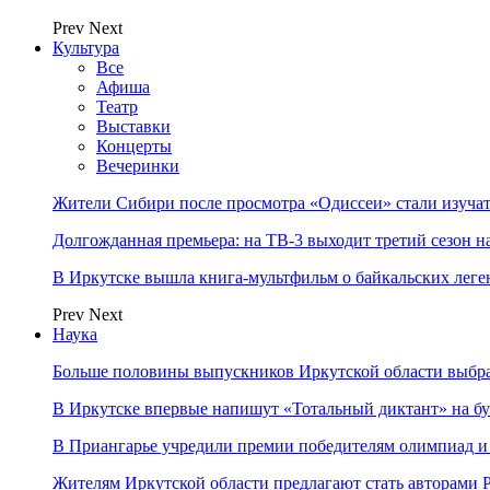
Prev
Next
Культура
Все
Афиша
Театр
Выставки
Концерты
Вечеринки
Жители Сибири после просмотра «Одиссеи» стали изучат
Долгожданная премьера: на ТВ-3 выходит третий сезон н
В Иркутске вышла книга-мультфильм о байкальских леге
Prev
Next
Наука
Больше половины выпускников Иркутской области выбр
В Иркутске впервые напишут «Тотальный диктант» на бу
В Приангарье учредили премии победителям олимпиад и
Жителям Иркутской области предлагают стать авторам