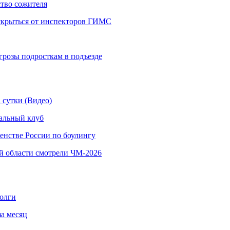
тво сожителя
 скрыться от инспекторов ГИМС
грозы подросткам в подъезде
 сутки (Видео)
альный клуб
енстве России по боулингу
й области смотрели ЧМ-2026
долги
за месяц