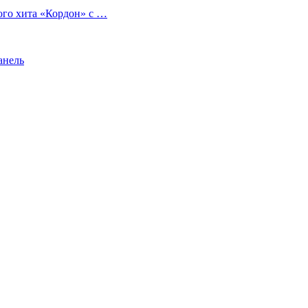
ого хита «Кордон» с …
анель