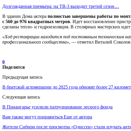
Долгожданная премьера: на ТВ-3 выходит третий сезон…
В здании Дома актера
полностью завершены работы по монт
с 560 до 976 квадратных метров
. Идет восстановление пристр
сделаны тепло- и гидроизоляция. В столярных мастерских иде
«Ход реставрации находится под постоянным техническим над
профессионального сообщества»
, — отметил Виталий Соколов
0
Поделится
Предыдущая запись
В братской агломерации до 2025 года обновят более 27 киломе
Следующая запись
В Приангарье усилили патрулирование лесного фонда
Вам также могут понравиться
Еще от автора
Жители Сибири после просмотра «Одиссеи» стали изучать ант