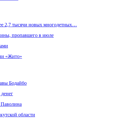
лее 2,7 тысячи новых многодетных…
чины, пропавшего в июле
рами
ни «Жито»
авы Бодайбо
 денег
 Паволина
кутской области