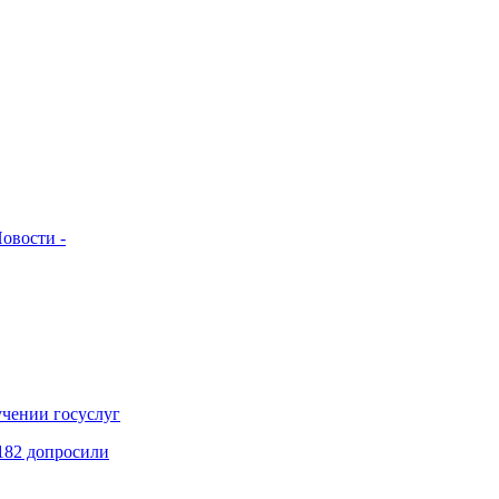
овости -
учении госуслуг
182 допросили