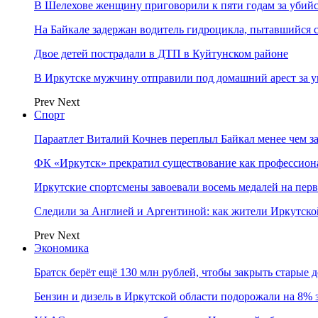
В Шелехове женщину приговорили к пяти годам за убийс
На Байкале задержан водитель гидроцикла, пытавшийся
Двое детей пострадали в ДТП в Куйтунском районе
В Иркутске мужчину отправили под домашний арест за у
Prev
Next
Спорт
Параатлет Виталий Кочнев переплыл Байкал менее чем за
ФК «Иркутск» прекратил существование как профессион
Иркутские спортсмены завоевали восемь медалей на перв
Следили за Англией и Аргентиной: как жители Иркутско
Prev
Next
Экономика
Братск берёт ещё 130 млн рублей, чтобы закрыть старые 
Бензин и дизель в Иркутской области подорожали на 8% 