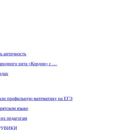
ь античность
ародного хита «Кордон» с …
ндах
али профильную математику на ЕГЭ
рятском языке
 их педагогам
и РУВИКИ