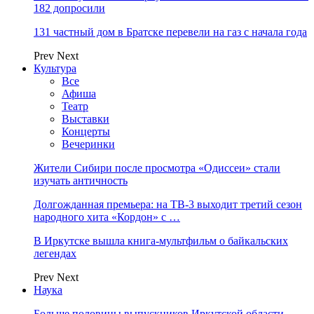
182 допросили
131 частный дом в Братске перевели на газ с начала года
Prev
Next
Культура
Все
Афиша
Театр
Выставки
Концерты
Вечеринки
Жители Сибири после просмотра «Одиссеи» стали
изучать античность
Долгожданная премьера: на ТВ-3 выходит третий сезон
народного хита «Кордон» с …
В Иркутске вышла книга-мультфильм о байкальских
легендах
Prev
Next
Наука
Больше половины выпускников Иркутской области