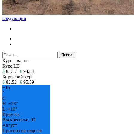
следующий
Курсы валют
Курс ЦБ
$
82.17
€
94.84
Биржевой курс
$
82.52
€
95.39
+
16
°
C
H:
+
23°
L:
+
10°
Иркутск
Воскресенье, 09
Август
Прогноз на неделю