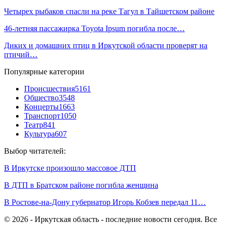
Четырех рыбаков спасли на реке Тагул в Тайшетском районе
46-летняя пассажирка Toyota Ipsum погибла после…
Диких и домашних птиц в Иркутской области проверят на
птичий…
Популярные категории
Происшествия
5161
Общество
3548
Концерты
1663
Транспорт
1050
Театр
841
Культура
607
Выбор читателей:
В Иркутске произошло массовое ДТП
В ДТП в Братском районе погибла женщина
В Ростове-на-Дону губернатор Игорь Кобзев передал 11…
© 2026 - Иркутская область - последние новости сегодня. Все