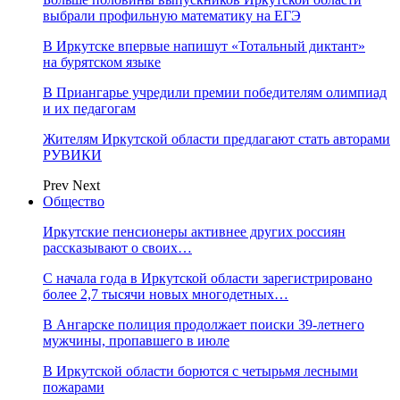
выбрали профильную математику на ЕГЭ
В Иркутске впервые напишут «Тотальный диктант»
на бурятском языке
В Приангарье учредили премии победителям олимпиад
и их педагогам
Жителям Иркутской области предлагают стать авторами
РУВИКИ
Prev
Next
Общество
Иркутские пенсионеры активнее других россиян
рассказывают о своих…
С начала года в Иркутской области зарегистрировано
более 2,7 тысячи новых многодетных…
В Ангарске полиция продолжает поиски 39-летнего
мужчины, пропавшего в июле
В Иркутской области борются с четырьмя лесными
пожарами