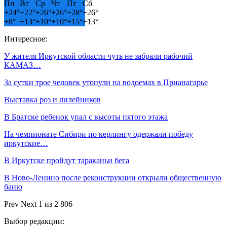
Пн
Вт
Ср
Чт
Пт
Сб
+
24°
+
22°
+
26°
+
26°
+
28°
+
26°
+
8°
+
13°
+
10°
+
10°
+
15°
+
13°
Интересное:
У жителя Иркутской области чуть не забрали рабочий
КАМАЗ…
За сутки трое человек утонули на водоемах в Прианагарье
Выставка роз и лилейников
В Братске ребенок упал с высоты пятого этажа
На чемпионате Сибири по керлингу одержали победу
иркутские…
В Иркутске пройдут тараканьи бега
В Ново-Ленино после реконструкции открыли общественную
баню
Prev
Next
1 из 2 806
Выбор редакции: