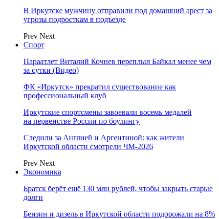
В Иркутске мужчину отправили под домашний арест за
угрозы подросткам в подъезде
Prev
Next
Спорт
Параатлет Виталий Кочнев переплыл Байкал менее чем
за сутки (Видео)
ФК «Иркутск» прекратил существование как
профессиональный клуб
Иркутские спортсмены завоевали восемь медалей
на первенстве России по боулингу
Следили за Англией и Аргентиной: как жители
Иркутской области смотрели ЧМ-2026
Prev
Next
Экономика
Братск берёт ещё 130 млн рублей, чтобы закрыть старые
долги
Бензин и дизель в Иркутской области подорожали на 8%