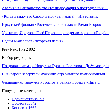
Авария на Байкальском тракте: информация о пострадавших…
«Когда я вижу это блюдо, я могу заплакать!»: Известный…
Иркутский филиал «Ростелекома» возглавит Роман Егоров
Уроженец Иркутска Глеб Перязев проведет авторский «Голуб
Вадим Малеванов (авторская песня)
Prev
Next
1 из 2 802
Выбор редакции:
Поздравление мэра Иркутска Руслана Болотова с Днём молодё
В Ангарске задержали мужчину, ограбившего комиссионный…
Чернышенко: выручка курортов в рамках проекта «Пять…
Популярные категории
Происшествия
5153
Общество
3542
Концерты
1663