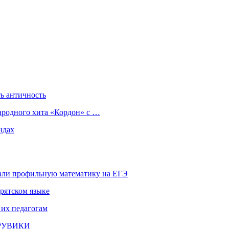
ь античность
ародного хита «Кордон» с …
ндах
али профильную математику на ЕГЭ
рятском языке
 их педагогам
и РУВИКИ