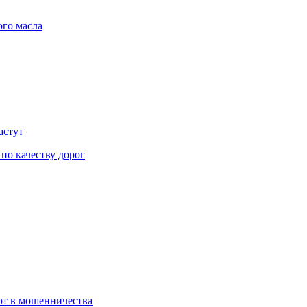
ого масла
астут
 по качеству дорог
ют в мошенничества