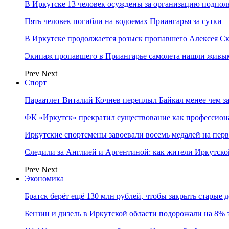
В Иркутске 13 человек осуждены за организацию подпол
Пять человек погибли на водоемах Приангарья за сутки
В Иркутске продолжается розыск пропавшего Алексея С
Экипаж пропавшего в Приангарье самолета нашли живы
Prev
Next
Спорт
Параатлет Виталий Кочнев переплыл Байкал менее чем за
ФК «Иркутск» прекратил существование как профессион
Иркутские спортсмены завоевали восемь медалей на перв
Следили за Англией и Аргентиной: как жители Иркутско
Prev
Next
Экономика
Братск берёт ещё 130 млн рублей, чтобы закрыть старые 
Бензин и дизель в Иркутской области подорожали на 8% 