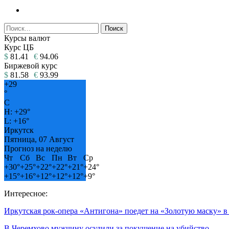
Курсы валют
Курс ЦБ
$
81.41
€
94.06
Биржевой курс
$
81.58
€
93.99
+
29
°
C
H:
+
29°
L:
+
16°
Иркутск
Пятница, 07 Август
Прогноз на неделю
Чт
Сб
Вс
Пн
Вт
Ср
+
30°
+
25°
+
22°
+
22°
+
21°
+
24°
+
15°
+
16°
+
12°
+
12°
+
12°
+
9°
Интересное:
Иркутская рок-опера «Антигона» поедет на «Золотую маску» 
В Черемхово мужчину осудили за покушение на убийство