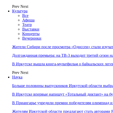
Prev
Next
Культура
Все
Афиша
Театр
Выставки
Концерты
Вечеринки
Жители Сибири после просмотра «Одиссеи» стали изучат
Долгожданная премьера: на ТВ-3 выходит третий сезон н
В Иркутске вышла книга-мультфильм о байкальских леге
Prev
Next
Наука
Больше половины выпускников Иркутской области выбр
В Иркутске впервые напишут «Тотальный диктант» на бу
В Приангарье учредили премии победителям олимпиад и
Жителям Иркутской области предлагают стать авторам