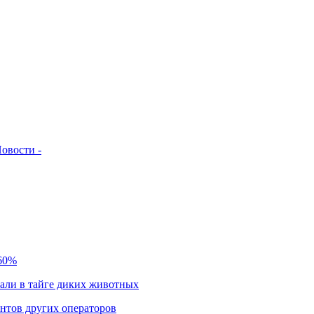
овости -
 60%
чали в тайге диких животных
нтов других операторов