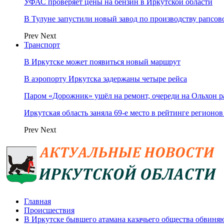
УФАС проверяет цены на бензин в Иркутской области
В Тулуне запустили новый завод по производству рапсов
Prev
Next
Транспорт
В Иркутске может появиться новый маршрут
В аэропорту Иркутска задержаны четыре рейса
Паром «Дорожник» ушёл на ремонт, очереди на Ольхон р
Иркутская область заняла 69‑е место в рейтинге регионов
Prev
Next
Главная
Происшествия
В Иркутске бывшего атамана казачьего общества обвиня