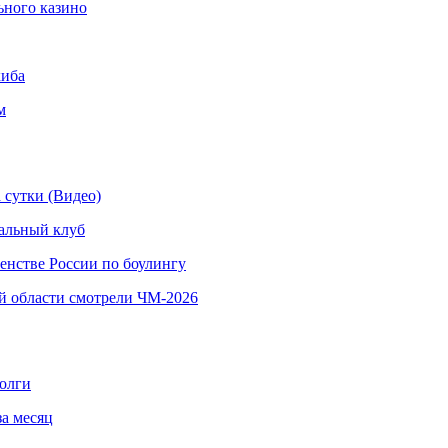
ьного казино
киба
м
 сутки (Видео)
альный клуб
енстве России по боулингу
й области смотрели ЧМ-2026
долги
за месяц