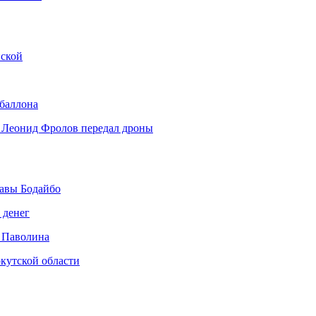
нской
 баллона
 Леонид Фролов передал дроны
авы Бодайбо
 денег
 Паволина
кутской области