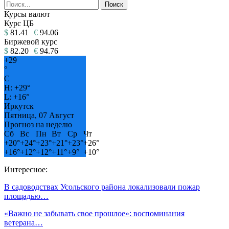
Курсы валют
Курс ЦБ
$
81.41
€
94.06
Биржевой курс
$
82.20
€
94.76
+
29
°
C
H:
+
29°
L:
+
16°
Иркутск
Пятница, 07 Август
Прогноз на неделю
Сб
Вс
Пн
Вт
Ср
Чт
+
20°
+
24°
+
23°
+
21°
+
23°
+
26°
+
16°
+
12°
+
12°
+
11°
+
9°
+
10°
Интересное:
В садоводствах Усольского района локализовали пожар
площадью…
«Важно не забывать свое прошлое»: воспоминания
ветерана…