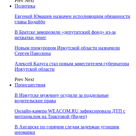
Prev
Next
Политика
Евгений Юмашев назначен исполняющим обязанности
главы Бодайбо
В Братске заморозили «депутатский фонд» из‑за
нехватки денег
Новым прокурором Иркутской области назначили
Сергея Паволина
Алексей Калуга стал новым заместителем губернатора
Иркутской области
Prev
Next
Происшествия
В Иркутске мужчину осудили за поддельные
водительские права
Онлайн-камера WEACOM.RU зафиксировала ДТП с
мотоциклом на Трактовой (Видео)
В Ангарске по горячим следам задержан угонщик
иномарки