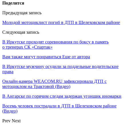
Поделится
Предыдущая запись
Молодой мотоциклист погиб в ДТП в Шелеховском районе
Следующая запись
В Иркутске проходят соревнования по боксу в память
о тренерах СК «Спартак»
Вам также могут понравиться
Еще от автора
В Иркутске мужчину осудили за поддельные водительские
права
Онлайн-камера WEACOM.RU зафиксировала ДТП с
мотоциклом на Трактовой (Видео)
В Ангарске по горячим следам задержан угонщик иномарки
Восемь человек пострадали в ДТП в Шелеховском районе
(Видео)
Prev
Next