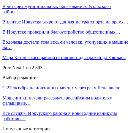
В четырех муниципальных образованиях Усольского
района…
В центре Иркутска закроют движение транспорта на время…
В Иркутске проверили благоустройство общественных…
Водолазы достали тела восьми человек, утонувших в машине
на…
Мэра Катангского района оставили под стражей до 3 января
Prev
Next
1 из 2 803
Выбор редакции:
С 27 октября на понтонных мостах через реку Лена ввели…
Мошенники начали рассылать российским водителям
фальшивые…
Все службы Иркутского района в новогодние каникулы
работали…
Популярные категории