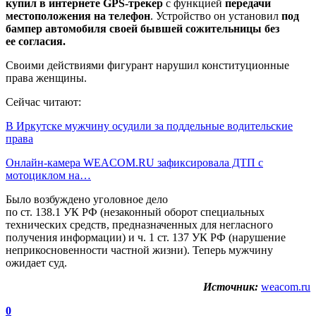
купил в интернете GPS-трекер
с функцией
передачи
местоположения на телефон
. Устройство он установил
под
бампер автомобиля своей бывшей сожительницы без
ее согласия.
Своими действиями фигурант нарушил конституционные
права женщины.
Сейчас читают:
В Иркутске мужчину осудили за поддельные водительские
права
Онлайн-камера WEACOM.RU зафиксировала ДТП с
мотоциклом на…
Было возбуждено уголовное дело
по ст. 138.1 УК РФ (незаконный оборот специальных
технических средств, предназначенных для негласного
получения информации) и ч. 1 ст. 137 УК РФ (нарушение
неприкосновенности частной жизни). Теперь мужчину
ожидает суд.
Источник:
weacom.ru
0