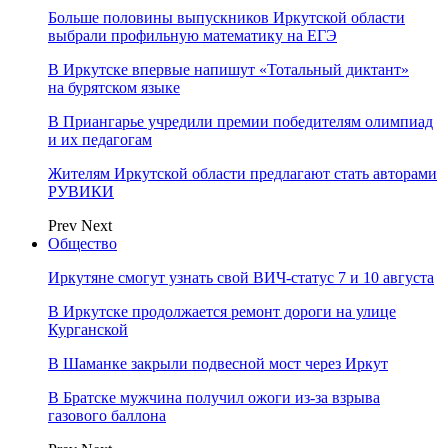
Больше половины выпускников Иркутской области
выбрали профильную математику на ЕГЭ
В Иркутске впервые напишут «Тотальный диктант»
на бурятском языке
В Приангарье учредили премии победителям олимпиад
и их педагогам
Жителям Иркутской области предлагают стать авторами
РУВИКИ
Prev
Next
Общество
Иркутяне смогут узнать свой ВИЧ-статус 7 и 10 августа
В Иркутске продолжается ремонт дороги на улице
Курганской
В Шаманке закрыли подвесной мост через Иркут
В Братске мужчина получил ожоги из-за взрыва
газового баллона