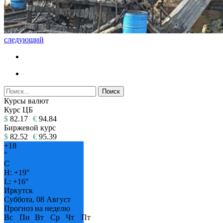
следующий
Курсы валют
Курс ЦБ
$
82.17
€
94.84
Биржевой курс
$
82.52
€
95.39
+
18
°
C
H:
+
19°
L:
+
16°
Иркутск
Суббота, 08 Август
Прогноз на неделю
Вс
Пн
Вт
Ср
Чт
Пт