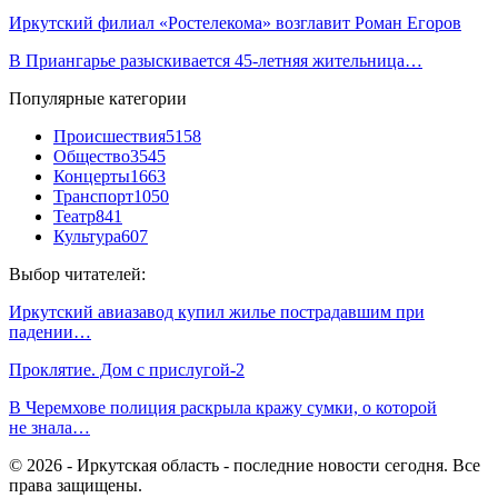
Иркутский филиал «Ростелекома» возглавит Роман Егоров
В Приангарье разыскивается 45-летняя жительница…
Популярные категории
Происшествия
5158
Общество
3545
Концерты
1663
Транспорт
1050
Театр
841
Культура
607
Выбор читателей:
Иркутский авиазавод купил жилье пострадавшим при
падении…
Проклятие. Дом с прислугой-2
В Черемхове полиция раскрыла кражу сумки, о которой
не знала…
© 2026 - Иркутская область - последние новости сегодня. Все
права защищены.