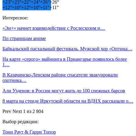
+
23°
+
23°
+
22°
+
24°
+
26°
+
26°
+
12°
+
10°
+
12°
+
10°
+
11°
+
11°
Интересное:
«Эн+» начнет взаимодействие с Рослесхозом и…
По страницам аниме
Байкальский пасхальный фестиваль. Мужской хор «Оптина…
На карте «серого» майнинга в Приангарье появилось более
1…
В Казачинско-Ленском районе спасатели эвакуировали
охотника…
Али Узденов: в России могут жить до 100 снежных барсов
8 марта на стенде Иркутской области на ВДНХ рассказали о…
Prev
Next
1 из 2 804
Выбор редакции:
Тони Раут & Гарри Топор