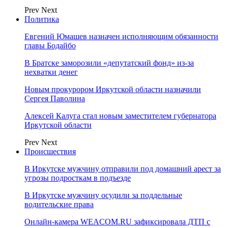
Prev
Next
Политика
Евгений Юмашев назначен исполняющим обязанности
главы Бодайбо
В Братске заморозили «депутатский фонд» из‑за
нехватки денег
Новым прокурором Иркутской области назначили
Сергея Паволина
Алексей Калуга стал новым заместителем губернатора
Иркутской области
Prev
Next
Происшествия
В Иркутске мужчину отправили под домашний арест за
угрозы подросткам в подъезде
В Иркутске мужчину осудили за поддельные
водительские права
Онлайн-камера WEACOM.RU зафиксировала ДТП с