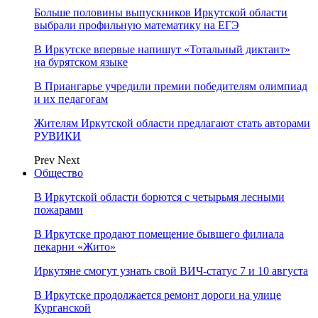
Больше половины выпускников Иркутской области
выбрали профильную математику на ЕГЭ
В Иркутске впервые напишут «Тотальный диктант»
на бурятском языке
В Приангарье учредили премии победителям олимпиад
и их педагогам
Жителям Иркутской области предлагают стать авторами
РУВИКИ
Prev
Next
Общество
В Иркутской области борются с четырьмя лесными
пожарами
В Иркутске продают помещение бывшего филиала
пекарни «Жито»
Иркутяне смогут узнать свой ВИЧ-статус 7 и 10 августа
В Иркутске продолжается ремонт дороги на улице
Курганской