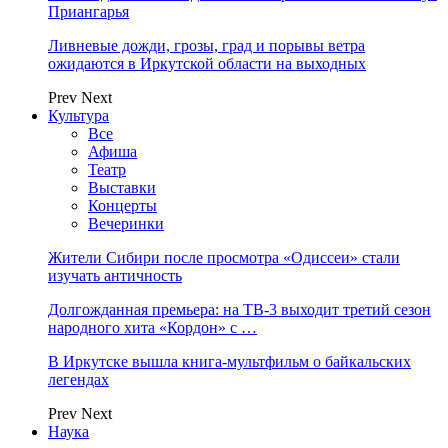
Приангарья
Ливневые дожди, грозы, град и порывы ветра
ожидаются в Иркутской области на выходных
Prev
Next
Культура
Все
Афиша
Театр
Выставки
Концерты
Вечеринки
Жители Сибири после просмотра «Одиссеи» стали
изучать античность
Долгожданная премьера: на ТВ-3 выходит третий сезон
народного хита «Кордон» с …
В Иркутске вышла книга-мультфильм о байкальских
легендах
Prev
Next
Наука