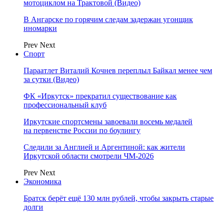
мотоциклом на Трактовой (Видео)
В Ангарске по горячим следам задержан угонщик
иномарки
Prev
Next
Спорт
Параатлет Виталий Кочнев переплыл Байкал менее чем
за сутки (Видео)
ФК «Иркутск» прекратил существование как
профессиональный клуб
Иркутские спортсмены завоевали восемь медалей
на первенстве России по боулингу
Следили за Англией и Аргентиной: как жители
Иркутской области смотрели ЧМ-2026
Prev
Next
Экономика
Братск берёт ещё 130 млн рублей, чтобы закрыть старые
долги