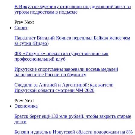
В Иркутске мужчину отправили под домашний арест за
угрозы подросткам в подъезде
Prev
Next
Спорт
Параатлет Виталий Кочнев переплыл Байкал менее чем
за сутки (Видео)
ФК «Иркутск» прекратил существование как
профессиональный клуб
Иркутские спортсмены завоевали восемь медалей
на первенстве России по боулингу
Следили за Англией и Аргентиной: как жители
Иркутской области смотрели ЧМ-2026
Prev
Next
Экономика
Братск берёт ещё 130 млн рублей, чтобы закрыть старые
долги
Бензин и дизель в Иркутской области подорожали на 8%