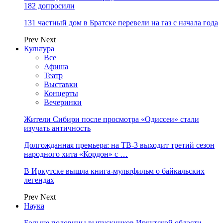
182 допросили
131 частный дом в Братске перевели на газ с начала года
Prev
Next
Культура
Все
Афиша
Театр
Выставки
Концерты
Вечеринки
Жители Сибири после просмотра «Одиссеи» стали
изучать античность
Долгожданная премьера: на ТВ-3 выходит третий сезон
народного хита «Кордон» с …
В Иркутске вышла книга-мультфильм о байкальских
легендах
Prev
Next
Наука
Больше половины выпускников Иркутской области