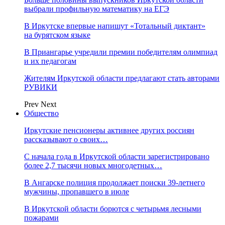
выбрали профильную математику на ЕГЭ
В Иркутске впервые напишут «Тотальный диктант»
на бурятском языке
В Приангарье учредили премии победителям олимпиад
и их педагогам
Жителям Иркутской области предлагают стать авторами
РУВИКИ
Prev
Next
Общество
Иркутские пенсионеры активнее других россиян
рассказывают о своих…
С начала года в Иркутской области зарегистрировано
более 2,7 тысячи новых многодетных…
В Ангарске полиция продолжает поиски 39-летнего
мужчины, пропавшего в июле
В Иркутской области борются с четырьмя лесными
пожарами