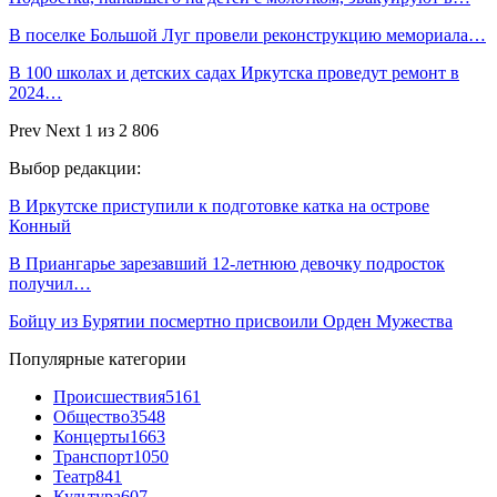
В поселке Большой Луг провели реконструкцию мемориала…
В 100 школах и детских садах Иркутска проведут ремонт в
2024…
Prev
Next
1 из 2 806
Выбор редакции:
В Иркутске приступили к подготовке катка на острове
Конный
В Приангарье зарезавший 12-летнюю девочку подросток
получил…
Бойцу из Бурятии посмертно присвоили Орден Мужества
Популярные категории
Происшествия
5161
Общество
3548
Концерты
1663
Транспорт
1050
Театр
841
Культура
607