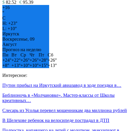
$
82.52
€
95.39
+
16
°
C
H:
+
23°
L:
+
10°
Иркутск
Воскресенье, 09
Август
Прогноз на неделю
Пн
Вт
Ср
Чт
Пт
Сб
+
24°
+
22°
+
26°
+
26°
+
28°
+
26°
+
8°
+
13°
+
10°
+
10°
+
15°
+
13°
Интересное:
Путин прибыл на Иркутский авиазавод в ходе поездки в…
Библионочь в «Молчановке». Мастер-классы от Школы
креативных…
Слесарь из Усолья перевел мошенникам два миллиона рублей
В Шелехове ребенок на велосипеде пострадал в ДТП
Подростка, напавшего на детей с молотком, эвакуируют в…