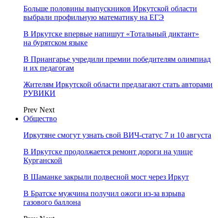
Больше половины выпускников Иркутской области
выбрали профильную математику на ЕГЭ
В Иркутске впервые напишут «Тотальный диктант»
на бурятском языке
В Приангарье учредили премии победителям олимпиад
и их педагогам
Жителям Иркутской области предлагают стать авторами
РУВИКИ
Prev
Next
Общество
Иркутяне смогут узнать свой ВИЧ-статус 7 и 10 августа
В Иркутске продолжается ремонт дороги на улице
Курганской
В Шаманке закрыли подвесной мост через Иркут
В Братске мужчина получил ожоги из-за взрыва
газового баллона