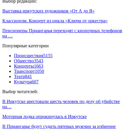
Выбор редакции:
Выставка иркутских художников «От А до Я»
Классицизм. Концерт из цикла «Ключи от оркестра»
Пенсионеры Приангарья переходят с кнопоч­ных телефонов
на …
Популярные категории
Происшествия
5155
Общество
3543
Концерты
1663
Транспорт
1050
Театр
841
Культура
607
Выбор читателей:
В Иркутске арестовали шесть человек по делу об убийстве
на…
Моторная лодка опрокинулась в Иркутске
В Приангарье будут судить пятерых мужчин за избиение