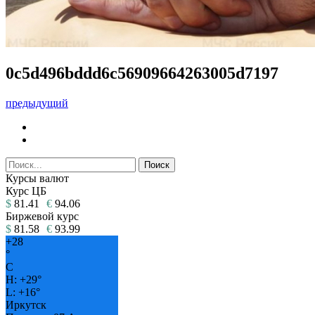
0c5d496bddd6c56909664263005d7197
предыдущий
Курсы валют
Курс ЦБ
$
81.41
€
94.06
Биржевой курс
$
81.58
€
93.99
+
28
°
C
H:
+
29°
L:
+
16°
Иркутск