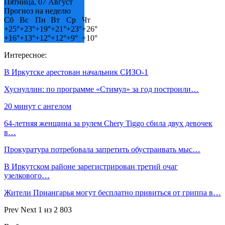
Пятница, 07 Август
Прогноз на неделю
Сб
Вс
Пн
Вт
Ср
Чт
+
25°
+
23°
+
19°
+
21°
+
23°
+
26°
+
16°
+
13°
+
12°
+
12°
+
9°
+
10°
Интересное:
В Иркутске арестован начальник СИЗО-1
Хуснуллин: по программе «Стимул» за год построили…
20 минут с ангелом
64-летняя женщина за рулем Chery Tiggo сбила двух девочек
в…
Прокуратура потребовала запретить обустраивать мыс…
В Иркутском районе зарегистрирован третий очаг
узелкового…
Жители Приангарья могут бесплатно привиться от гриппа в…
Prev
Next
1 из 2 803