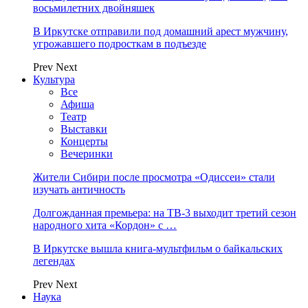
восьмилетних двойняшек
В Иркутске отправили под домашний арест мужчину,
угрожавшего подросткам в подъезде
Prev
Next
Культура
Все
Афиша
Театр
Выставки
Концерты
Вечеринки
Жители Сибири после просмотра «Одиссеи» стали
изучать античность
Долгожданная премьера: на ТВ-3 выходит третий сезон
народного хита «Кордон» с …
В Иркутске вышла книга-мультфильм о байкальских
легендах
Prev
Next
Наука