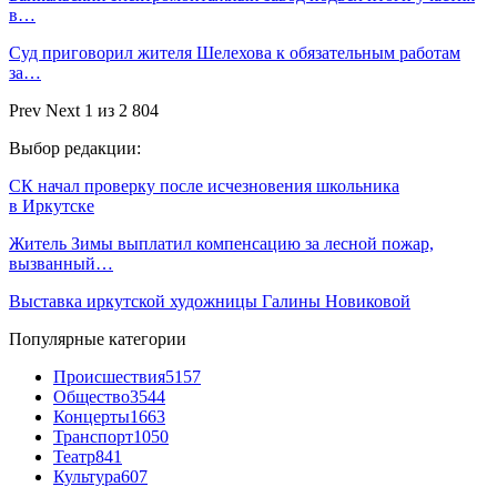
в…
Суд приговорил жителя Шелехова к обязательным работам
за…
Prev
Next
1 из 2 804
Выбор редакции:
СК начал проверку после исчезновения школьника
в Иркутске
Житель Зимы выплатил компенсацию за лесной пожар,
вызванный…
Выставка иркутской художницы Галины Новиковой
Популярные категории
Происшествия
5157
Общество
3544
Концерты
1663
Транспорт
1050
Театр
841
Культура
607