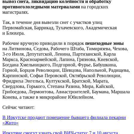
вывоз снега, ликвидацию колейности и обработку
противогололедными материалами
на городских
магистралях.
Так, в течение дня вывезли снег с участков улиц
Первомайская, Баррикад, Тухачевского, Академическая
и Блюхера.
Рабочие вручную приводили в порядок
пешеходные зоны
на Литвинова, Седова, Рабочего Штаба, Тимирязева, Чехова,
3-го Июля, Депутатской, Ленина, Партизанской, Карла
Маркса, Красноармейской, Лапина, Грязнова, Киевской,
Богдана Хмельницкого, Подгорной, Фурье, Бабушкина,
Горной, Борцов Революции, Шевцова, Напольной, Радищева,
Карпинской, Софьи Перовской, Октябрьской Революции,
Фридриха Энгельса, Култукской, Братской, Марата,
Свердлова, Горького, Степана Разина, Мира, Кайской,
Грибоедова, Лермонтова, Авиастроителей, Баумана, Маршала
Конева, а также в микрорайоне Юбилейном.
Сейчас читают:
В Иркутске продают помещение бывшего филиала пекарни
«Жито»
Иркутяне смогут узнать свой ВИЧ-статус 7 и 10 августа