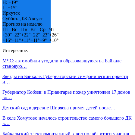
H:
+
19°
L:
+
15°
Иркутск
Суббота, 08 Август
Прогноз на неделю
Пт
Вс
Пн
Вт
Ср
Чт
+
30°
+
22°
+
22°
+
22°
+
23°
+
26°
+
16°
+
11°
+
11°
+
11°
+
9°
+
10°
Интересное:
МЧС: автомобили угодили в образовавшуюся на Байкале
становую…
Звёзды на Байкале. Губернаторский симфонический оркестр
и…
Губернатор Кобзев: в Приангарье пожар уничтожил 17 домов
во…
Детский сад в деревне Ширяева примет детей после…
В селе Хомутово началось строительство самого большого ДК
в…
Байкальский электромонтажный завод подвёл итоги участия