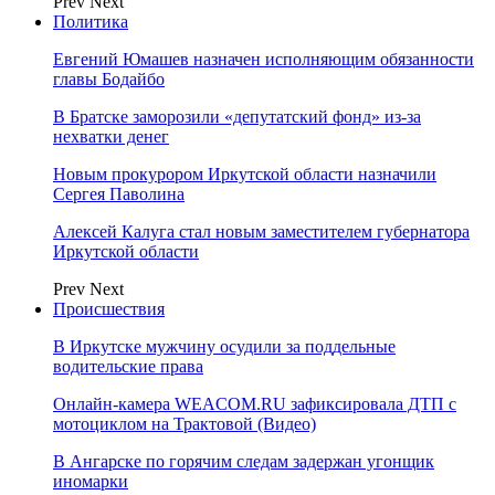
Prev
Next
Политика
Евгений Юмашев назначен исполняющим обязанности
главы Бодайбо
В Братске заморозили «депутатский фонд» из‑за
нехватки денег
Новым прокурором Иркутской области назначили
Сергея Паволина
Алексей Калуга стал новым заместителем губернатора
Иркутской области
Prev
Next
Происшествия
В Иркутске мужчину осудили за поддельные
водительские права
Онлайн-камера WEACOM.RU зафиксировала ДТП с
мотоциклом на Трактовой (Видео)
В Ангарске по горячим следам задержан угонщик
иномарки