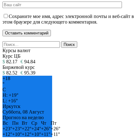
Сохраните мое имя, адрес электронной почты и веб-сайт в
этом браузере для следующего комментария.
Курсы валют
Курс ЦБ
$
82.17
€
94.84
Биржевой курс
$
82.52
€
95.39
+
18
°
C
H:
+
19°
L:
+
16°
Иркутск
Суббота, 08 Август
Прогноз на неделю
Вс
Пн
Вт
Ср
Чт
Пт
+
23°
+
23°
+
22°
+
24°
+
26°
+
26°
+
12°
+
10°
+
12°
+
10°
+
11°
+
11°