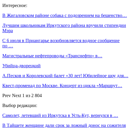
Интересное:
В Жигаловском районе собака с подозрением на бешенство…
Лучшим школьникам Иркутского района вручили стипендии
Мэра
С 6 июля в Приангарье возобновляется водное сообщение
по …
Магистральные нефтепроводы «Транснефти» в…
Убийца-дворецкий
А.Песков и Королевский балет «30 лет! Юбилейное шоу для…
Квест-променад по Москве. Концерт из цикла «Маршрут…
Prev
Next
1 из 2 804
Выбор редакции:
Самолет, летевший из Иркутска в Усть-Кут, вернулся в …
В Тайшете женщине дали срок за ложный донос на сожителя