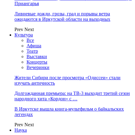
Приангарья
Ливневые дожди, грозы, град и порывы ветра
ожидаются в Иркутской области на выходных
Prev
Next
Культура
Все
Афиша
Театр
Выставки
Концерты
Вечеринки
Жители Сибири после просмотра «Одиссеи» стали
изучать античность
Долгожданная премьера: на ТВ-3 выходит третий сезон
народного хита «Кордон» с …
В Иркутске вышла книга-мультфильм о байкальских
легендах
Prev
Next
Наука