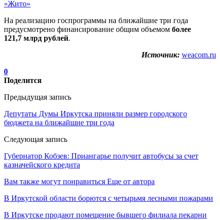
«Жито»
На реализацию госпрограммы на ближайшие три года
предусмотрено финансирование общим объемом
более
121,7 млрд рублей
.
Источник:
weacom.ru
0
Поделится
Предыдущая запись
Депутаты Думы Иркутска приняли размер городского
бюджета на ближайшие три года
Следующая запись
Губернатор Кобзев: Приангарье получит автобусы за счет
казначейского кредита
Вам также могут понравиться
Еще от автора
В Иркутской области борются с четырьмя лесными пожарами
В Иркутске продают помещение бывшего филиала пекарни