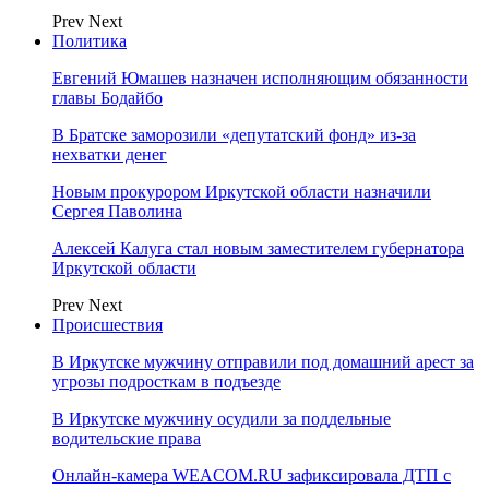
Prev
Next
Политика
Евгений Юмашев назначен исполняющим обязанности
главы Бодайбо
В Братске заморозили «депутатский фонд» из‑за
нехватки денег
Новым прокурором Иркутской области назначили
Сергея Паволина
Алексей Калуга стал новым заместителем губернатора
Иркутской области
Prev
Next
Происшествия
В Иркутске мужчину отправили под домашний арест за
угрозы подросткам в подъезде
В Иркутске мужчину осудили за поддельные
водительские права
Онлайн-камера WEACOM.RU зафиксировала ДТП с