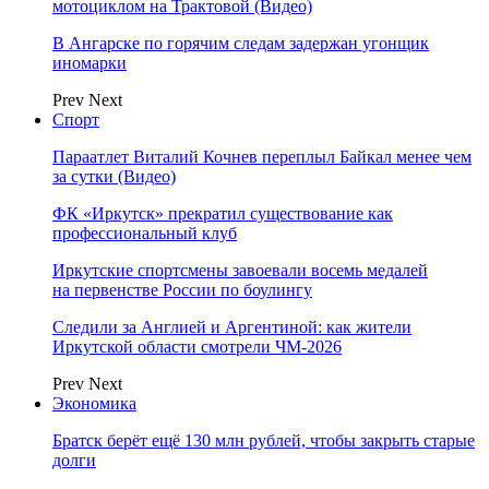
мотоциклом на Трактовой (Видео)
В Ангарске по горячим следам задержан угонщик
иномарки
Prev
Next
Спорт
Параатлет Виталий Кочнев переплыл Байкал менее чем
за сутки (Видео)
ФК «Иркутск» прекратил существование как
профессиональный клуб
Иркутские спортсмены завоевали восемь медалей
на первенстве России по боулингу
Следили за Англией и Аргентиной: как жители
Иркутской области смотрели ЧМ-2026
Prev
Next
Экономика
Братск берёт ещё 130 млн рублей, чтобы закрыть старые
долги