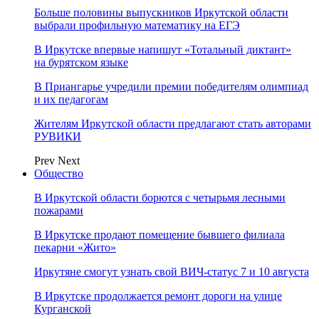
Больше половины выпускников Иркутской области
выбрали профильную математику на ЕГЭ
В Иркутске впервые напишут «Тотальный диктант»
на бурятском языке
В Приангарье учредили премии победителям олимпиад
и их педагогам
Жителям Иркутской области предлагают стать авторами
РУВИКИ
Prev
Next
Общество
В Иркутской области борются с четырьмя лесными
пожарами
В Иркутске продают помещение бывшего филиала
пекарни «Жито»
Иркутяне смогут узнать свой ВИЧ-статус 7 и 10 августа
В Иркутске продолжается ремонт дороги на улице
Курганской