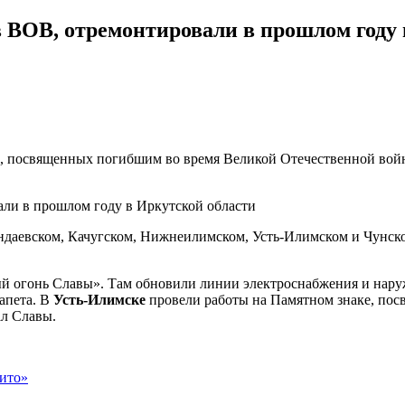
 ВОВ, отремонтировали в прошлом году 
в, посвященных погибшим во время Великой Отечественной войн
аяндаевском, Качугском, Нижнеилимском, Усть-Илимском и Чунс
огонь Славы». Там обновили линии электроснабжения и наружн
апета. В
Усть-Илимске
провели работы на Памятном знаке, пос
ал Славы.
ито»