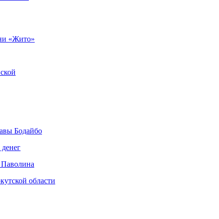
ни «Жито»
нской
авы Бодайбо
 денег
 Паволина
кутской области