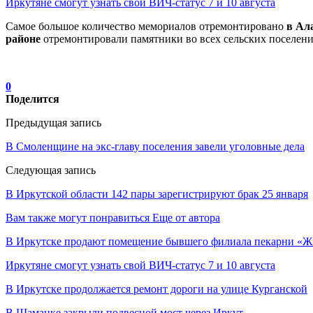
Иркутяне смогут узнать свой ВИЧ-статус 7 и 10 августа
Самое большое количество мемориалов отремонтировано
в Ал
районе
отремонтировали памятники во всех сельских поселени
0
Поделится
Предыдущая запись
В Смоленщине на экс-главу поселения завели уголовные дела
Следующая запись
В Иркутской области 142 пары зарегистрируют брак 25 января
Вам также могут понравиться
Еще от автора
В Иркутске продают помещение бывшего филиала пекарни «Ж
Иркутяне смогут узнать свой ВИЧ-статус 7 и 10 августа
В Иркутске продолжается ремонт дороги на улице Курганской
В Шаманке закрыли подвесной мост через Иркут