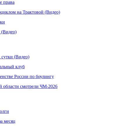
е права
иклом на Трактовой (Видео)
рки
 (Видео)
 сутки (Видео)
альный клуб
енстве России по боулингу
й области смотрели ЧМ-2026
долги
за месяц