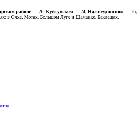
арском районе
— 26,
Куйтунском
— 24,
Нижнеудинском
— 16
ях: в Олхе, Мотах, Большом Луге и Шаманке, Баклашах.
ито»