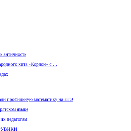
ь античность
ародного хита «Кордон» с …
ндах
али профильную математику на ЕГЭ
рятском языке
 их педагогам
и РУВИКИ