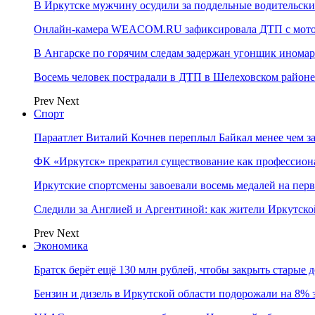
В Иркутске мужчину осудили за поддельные водительски
Онлайн-камера WEACOM.RU зафиксировала ДТП с мотоц
В Ангарске по горячим следам задержан угонщик инома
Восемь человек пострадали в ДТП в Шелеховском районе
Prev
Next
Спорт
Параатлет Виталий Кочнев переплыл Байкал менее чем за
ФК «Иркутск» прекратил существование как профессион
Иркутские спортсмены завоевали восемь медалей на перв
Следили за Англией и Аргентиной: как жители Иркутско
Prev
Next
Экономика
Братск берёт ещё 130 млн рублей, чтобы закрыть старые 
Бензин и дизель в Иркутской области подорожали на 8% 