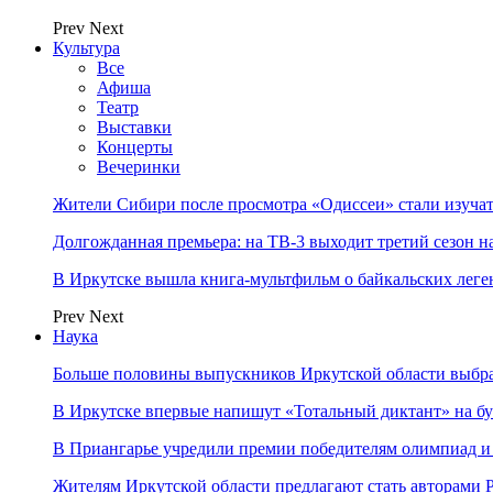
Prev
Next
Культура
Все
Афиша
Театр
Выставки
Концерты
Вечеринки
Жители Сибири после просмотра «Одиссеи» стали изучат
Долгожданная премьера: на ТВ-3 выходит третий сезон н
В Иркутске вышла книга-мультфильм о байкальских леге
Prev
Next
Наука
Больше половины выпускников Иркутской области выбр
В Иркутске впервые напишут «Тотальный диктант» на бу
В Приангарье учредили премии победителям олимпиад и
Жителям Иркутской области предлагают стать авторам