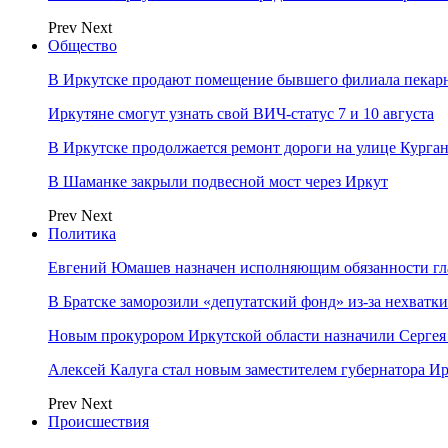
Prev
Next
Общество
В Иркутске продают помещение бывшего филиала пекар
Иркутяне смогут узнать свой ВИЧ-статус 7 и 10 августа
В Иркутске продолжается ремонт дороги на улице Курга
В Шаманке закрыли подвесной мост через Иркут
Prev
Next
Политика
Евгений Юмашев назначен исполняющим обязанности гл
В Братске заморозили «депутатский фонд» из‑за нехватки
Новым прокурором Иркутской области назначили Сергея
Алексей Калуга стал новым заместителем губернатора Ир
Prev
Next
Происшествия