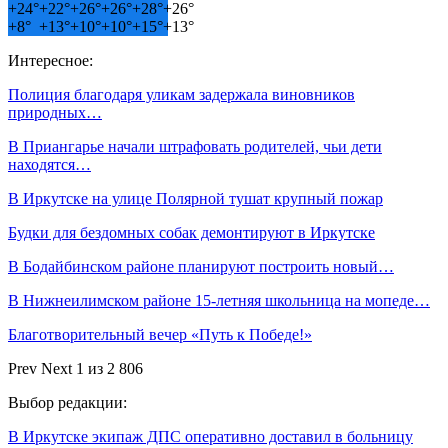
+
24°
+
22°
+
26°
+
26°
+
28°
+
26°
+
8°
+
13°
+
10°
+
10°
+
15°
+
13°
Интересное:
Полиция благодаря уликам задержала виновников
природных…
В Приангарье начали штрафовать родителей, чьи дети
находятся…
В Иркутске на улице Полярной тушат крупный пожар
Будки для бездомных собак демонтируют в Иркутске
В Бодайбинском районе планируют построить новый…
В Нижнеилимском районе 15-летняя школьница на мопеде…
Благотворительный вечер «Путь к Победе!»
Prev
Next
1 из 2 806
Выбор редакции:
В Иркутске экипаж ДПС оперативно доставил в больницу