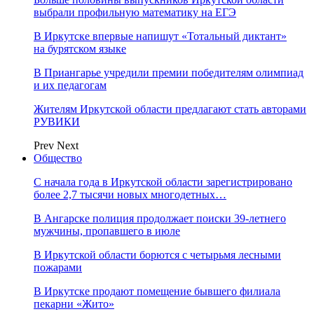
выбрали профильную математику на ЕГЭ
В Иркутске впервые напишут «Тотальный диктант»
на бурятском языке
В Приангарье учредили премии победителям олимпиад
и их педагогам
Жителям Иркутской области предлагают стать авторами
РУВИКИ
Prev
Next
Общество
С начала года в Иркутской области зарегистрировано
более 2,7 тысячи новых многодетных…
В Ангарске полиция продолжает поиски 39-летнего
мужчины, пропавшего в июле
В Иркутской области борются с четырьмя лесными
пожарами
В Иркутске продают помещение бывшего филиала
пекарни «Жито»