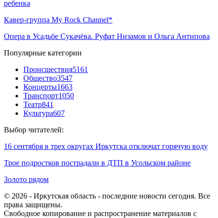
ребенка
Кавер-группа My Rock Channel*
Опера в Усадьбе Сукачёва. Руфат Низамов и Ольга Антипова
Популярные категории
Происшествия
5161
Общество
3547
Концерты
1663
Транспорт
1050
Театр
841
Культура
607
Выбор читателей:
16 сентября в трех округах Иркутска отключат горячую воду
Трое подростков пострадали в ДТП в Усольском районе
Золото рядом
© 2026 - Иркутская область - последние новости сегодня. Все
права защищены.
Свободное копирование и распространение материалов с