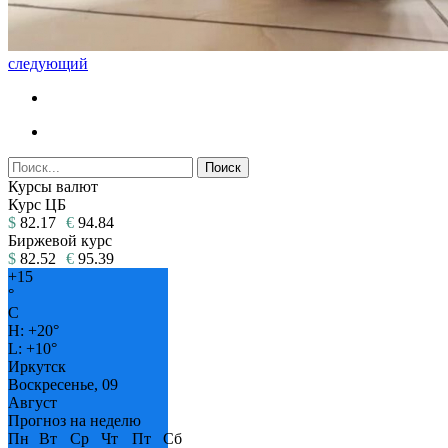
следующий
Курсы валют
Курс ЦБ
$
82.17
€
94.84
Биржевой курс
$
82.52
€
95.39
+
15
°
C
H:
+
20°
L:
+
10°
Иркутск
Воскресенье, 09
Август
Прогноз на неделю
Пн
Вт
Ср
Чт
Пт
Сб