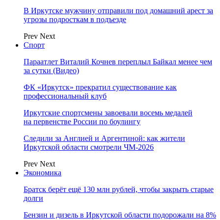
В Иркутске мужчину отправили под домашний арест за
угрозы подросткам в подъезде
Prev
Next
Спорт
Параатлет Виталий Кочнев переплыл Байкал менее чем
за сутки (Видео)
ФК «Иркутск» прекратил существование как
профессиональный клуб
Иркутские спортсмены завоевали восемь медалей
на первенстве России по боулингу
Следили за Англией и Аргентиной: как жители
Иркутской области смотрели ЧМ-2026
Prev
Next
Экономика
Братск берёт ещё 130 млн рублей, чтобы закрыть старые
долги
Бензин и дизель в Иркутской области подорожали на 8%