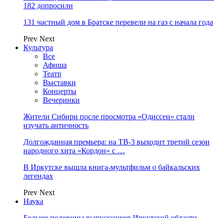
182 допросили
131 частный дом в Братске перевели на газ с начала года
Prev
Next
Культура
Все
Афиша
Театр
Выставки
Концерты
Вечеринки
Жители Сибири после просмотра «Одиссеи» стали
изучать античность
Долгожданная премьера: на ТВ-3 выходит третий сезон
народного хита «Кордон» с …
В Иркутске вышла книга-мультфильм о байкальских
легендах
Prev
Next
Наука
Больше половины выпускников Иркутской области