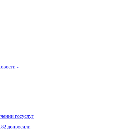
овости -
учении госуслуг
182 допросили