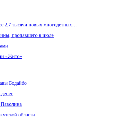
лее 2,7 тысячи новых многодетных…
чины, пропавшего в июле
рами
ни «Жито»
авы Бодайбо
 денег
 Паволина
кутской области