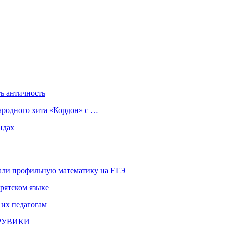
ь античность
ародного хита «Кордон» с …
ндах
али профильную математику на ЕГЭ
рятском языке
 их педагогам
и РУВИКИ