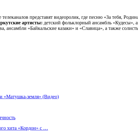
е телеканалов представят видеоролик, где песню «За тебя, Род
иркутские артисты:
детский фольклорный ансамбль «Кудесы», а
а, ансамбли «Байкальские казаки» и «Славица», а также солист
и «Матушка-земля» (Видео)
ичность
ого хита «Кордон» с …