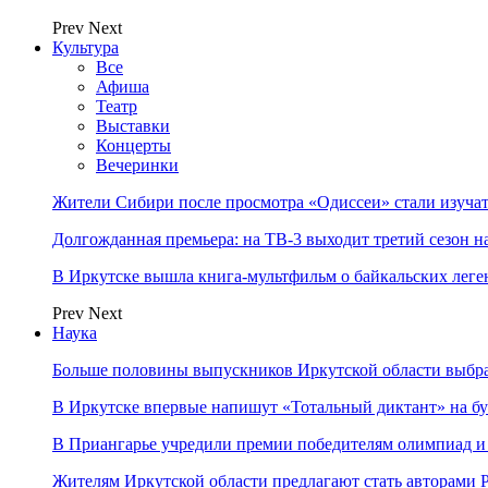
Prev
Next
Культура
Все
Афиша
Театр
Выставки
Концерты
Вечеринки
Жители Сибири после просмотра «Одиссеи» стали изучат
Долгожданная премьера: на ТВ-3 выходит третий сезон н
В Иркутске вышла книга-мультфильм о байкальских леге
Prev
Next
Наука
Больше половины выпускников Иркутской области выбр
В Иркутске впервые напишут «Тотальный диктант» на бу
В Приангарье учредили премии победителям олимпиад и
Жителям Иркутской области предлагают стать авторам