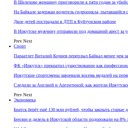
В Шелехове женщину приговорили к пяти годам за убийс
На Байкале задержан водитель гидроцикла, пытавшийся
Двое детей пострадали в ДТП в Куйтунском районе
В Иркутске мужчину отправили под домашний арест за у
Prev
Next
Спорт
Параатлет Виталий Кочнев переплыл Байкал менее чем за
ФК «Иркутск» прекратил существование как профессион
Иркутские спортсмены завоевали восемь медалей на перв
Следили за Англией и Аргентиной: как жители Иркутско
Prev
Next
Экономика
Братск берёт ещё 130 млн рублей, чтобы закрыть старые 
Бензин и дизель в Иркутской области подорожали на 8% 