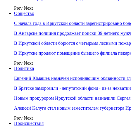
Prev
Next
Общество
С начала года в Иркутской области зарегистрировано бо
В Ангарске полиция продолжает поиски 39-летнего муж
В Иркутской области борются с четырьмя лесными пожа
В Иркутске продают помещение бывшего филиала пекар
Prev
Next
Политика
Евгений Юмашев назначен исполняющим обязанности гл
В Братске заморозили «депутатский фонд» из‑за нехватки
Новым прокурором Иркутской области назначили Сергея
Алексей Калуга стал новым заместителем губернатора Ир
Prev
Next
Происшествия