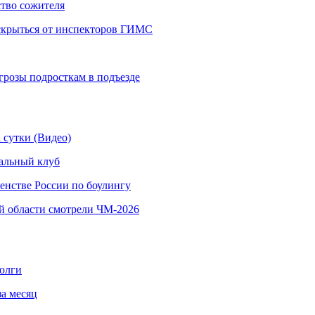
тво сожителя
 скрыться от инспекторов ГИМС
грозы подросткам в подъезде
 сутки (Видео)
альный клуб
енстве России по боулингу
й области смотрели ЧМ-2026
долги
за месяц