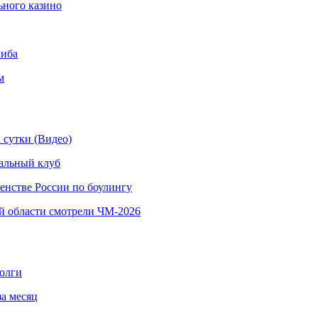
ьного казино
киба
м
 сутки (Видео)
альный клуб
енстве России по боулингу
й области смотрели ЧМ-2026
долги
за месяц