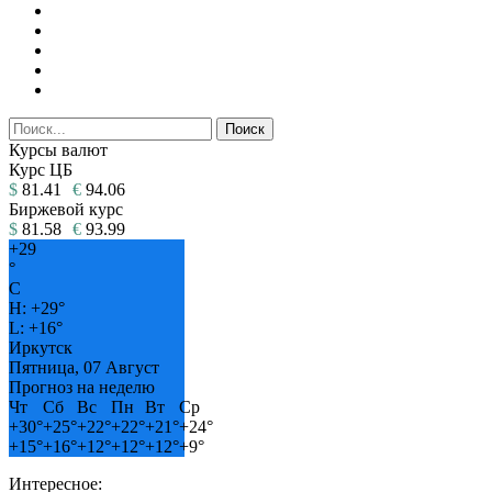
Курсы валют
Курс ЦБ
$
81.41
€
94.06
Биржевой курс
$
81.58
€
93.99
+
29
°
C
H:
+
29°
L:
+
16°
Иркутск
Пятница, 07 Август
Прогноз на неделю
Чт
Сб
Вс
Пн
Вт
Ср
+
30°
+
25°
+
22°
+
22°
+
21°
+
24°
+
15°
+
16°
+
12°
+
12°
+
12°
+
9°
Интересное: