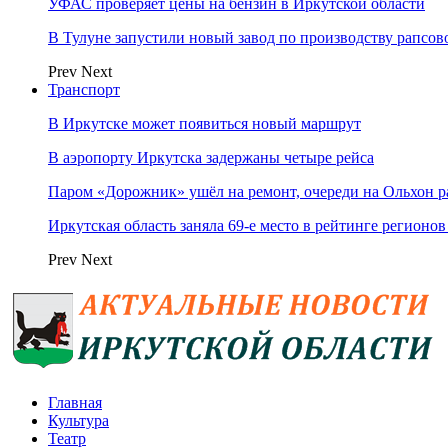
УФАС проверяет цены на бензин в Иркутской области
В Тулуне запустили новый завод по производству рапсов
Prev
Next
Транспорт
В Иркутске может появиться новый маршрут
В аэропорту Иркутска задержаны четыре рейса
Паром «Дорожник» ушёл на ремонт, очереди на Ольхон р
Иркутская область заняла 69‑е место в рейтинге регионов
Prev
Next
Главная
Культура
Театр