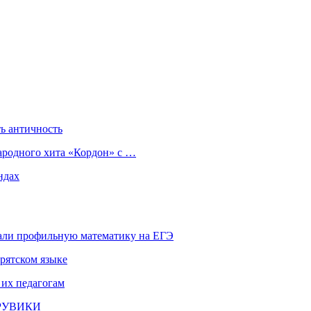
ь античность
ародного хита «Кордон» с …
ндах
али профильную математику на ЕГЭ
рятском языке
 их педагогам
и РУВИКИ