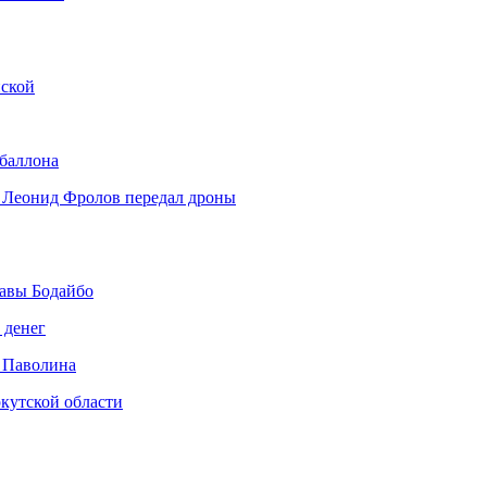
нской
 баллона
 Леонид Фролов передал дроны
авы Бодайбо
 денег
 Паволина
кутской области