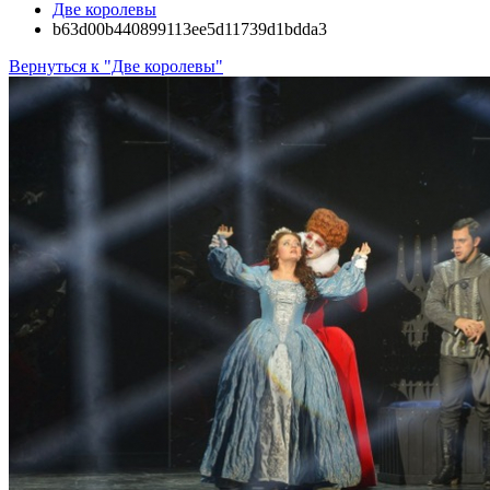
Две королевы
b63d00b440899113ee5d11739d1bdda3
Вернуться к "Две королевы"