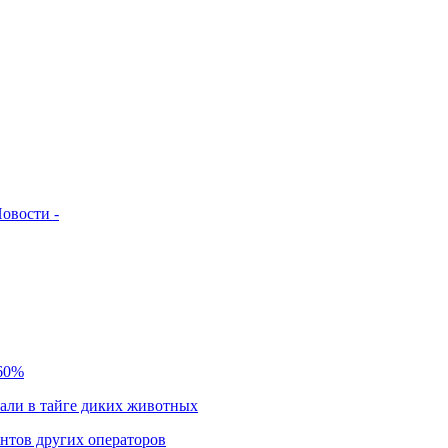
овости -
 60%
чали в тайге диких животных
нтов других операторов