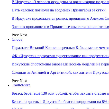
В Иркутске 13 человек осуждены за организацию подпол
Пять человек погибли на водоемах Приангарья за сутки
В Иркутске продолжается розыск пропавшего Алексея С
Экипаж пропавшего в Приангарье самолета нашли живы
Prev
Next
Спорт
Параатлет Виталий Кочнев переплыл Байкал менее чем за
ФК «Иркутск» прекратил существование как профессион
Иркутские спортсмены завоевали восемь медалей на перв
Следили за Англией и Аргентиной: как жители Иркутско
Prev
Next
Экономика
Братск берёт ещё 130 млн рублей, чтобы закрыть старые 
Бензин и дизель в Иркутской области подорожали на 8% 