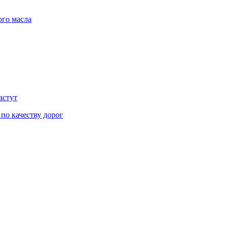
ого масла
астут
 по качеству дорог