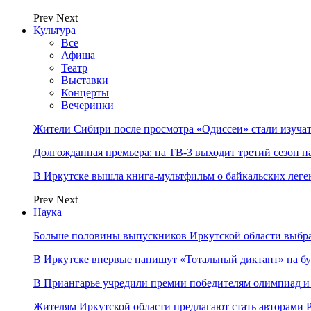
Prev
Next
Культура
Все
Афиша
Театр
Выставки
Концерты
Вечеринки
Жители Сибири после просмотра «Одиссеи» стали изучат
Долгожданная премьера: на ТВ-3 выходит третий сезон н
В Иркутске вышла книга-мультфильм о байкальских леге
Prev
Next
Наука
Больше половины выпускников Иркутской области выбр
В Иркутске впервые напишут «Тотальный диктант» на бу
В Приангарье учредили премии победителям олимпиад и
Жителям Иркутской области предлагают стать авторам